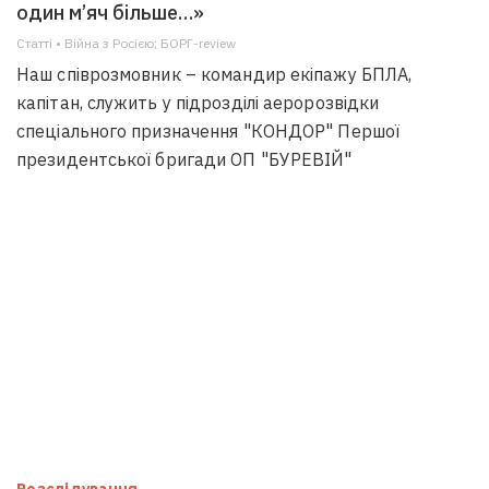
один м’яч більше…»
Статті • Війна з Росією; БОРГ-review
Наш співрозмовник – командир екіпажу БПЛА,
капітан, служить у підрозділі аеророзвідки
спеціального призначення "КОНДОР" Першої
президентської бригади ОП "БУРЕВІЙ"