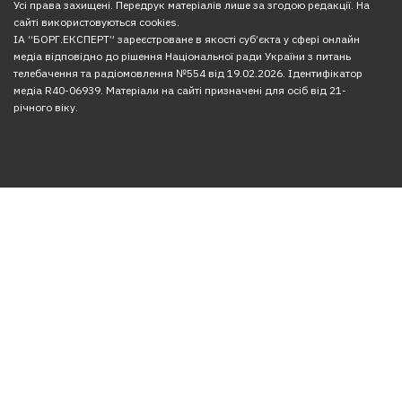
Усі права захищені. Передрук матеріалів лише за згодою редакції. На
сайті використовуються cookies.
ІА “БОРГ.ЕКСПЕРТ” зареєстроване в якості суб’єкта у сфері онлайн
медіа відповідно до рішення Національної ради України з питань
телебачення та радіомовлення №554 від 19.02.2026. Ідентифікатор
медіа R40-06939. Матеріали на сайті призначені для осіб від 21-
річного віку.