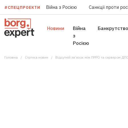
Війна з Росією
Санкції проти росі
#СПЕЦПРОЕКТИ
Новини
Війна
Банкрутств
з
Росією
Головна
Стрічка новин
Відсутній зв’язок між ПРРО та сервером ДПС: 