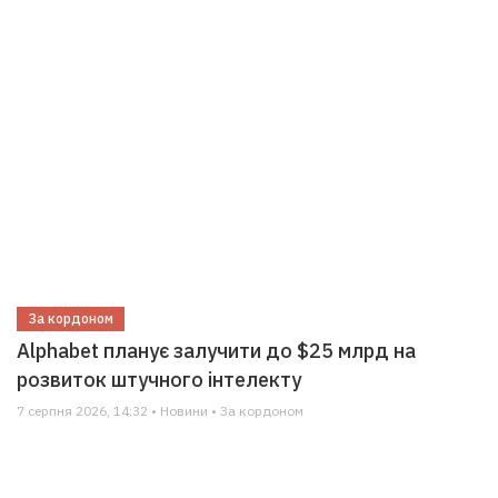
За кордоном
Alphabet планує залучити до $25 млрд на
розвиток штучного інтелекту
7 серпня 2026, 14:32 • Новини • За кордоном