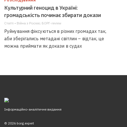
Розслідування
Культурний геноцид в Україні:
громадськість починає збирати докази
Статті • Війна з Росією; БОРГ-review
Руйнування фіксуються в різних громадах так,
аби зберігались метадані світлин – відтак, це
можна приймати як докази в судах
Інформаційно-аналітичне видання
© 2026 borg.expert