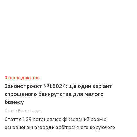
Законодавство
Законопроєкт №15024: ще один варіант
спрощеного банкрутства для малого
бізнесу
Статті • Влада i люди
Стаття 139 встановлює фіксований розмір
основної винагороди арбітражного керуючого