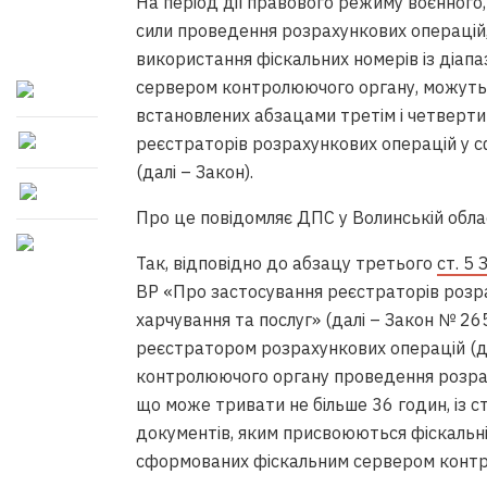
На період дії правового режиму воєнного
сили проведення розрахункових операцій
використання фіскальних номерів із діап
сервером контролюючого органу, можуть 
встановлених абзацами третім і четверти
реєстраторів розрахункових операцій у сф
(далі – Закон).
Про це повідомляє ДПС у Волинській обла
Так, відповідно до абзацу третього
ст. 5
ВР «Про застосування реєстраторів розра
харчування та послуг» (далі – Закон № 26
реєстратором розрахункових операцій (д
контролюючого органу проведення розрах
що може тривати не більше 36 годин, із 
документів, яким присвоюються фіскальні 
сформованих фіскальним сервером контр