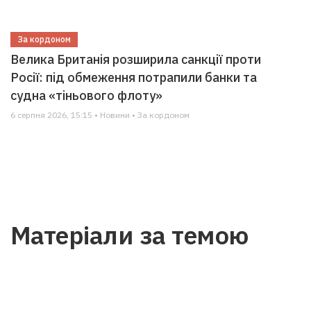
За кордоном
Велика Британія розширила санкції проти
Росії: під обмеження потрапили банки та
судна «тіньового флоту»
6 серпня 2026, 15:15 • Новини • За кордоном
Матеріали за темою