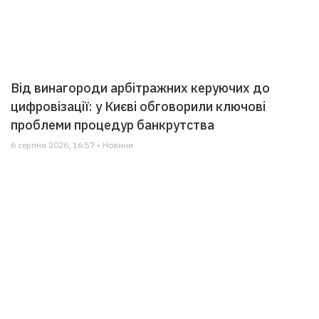
Від винагороди арбітражних керуючих до
цифровізації: у Києві обговорили ключові
проблеми процедур банкрутства
6 серпня 2026, 16:57 • Новини