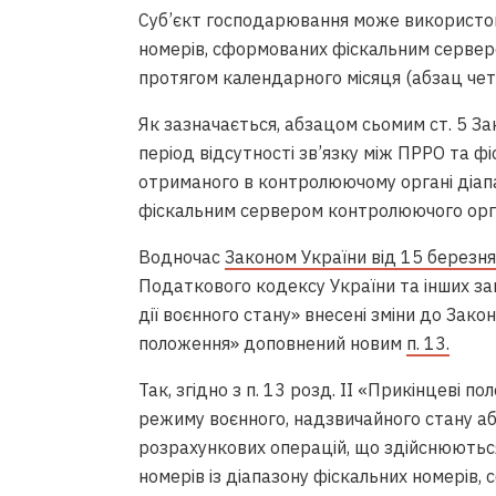
Суб’єкт господарювання може використову
номерів, сформованих фіскальним сервер
протягом календарного місяця (абзац чет
Як зазначається, абзацом сьомим ст. 5 З
період відсутності зв’язку між ПРРО та 
отриманого в контролюючому органі діап
фіскальним сервером контролюючого орга
Водночас
Законом України від 15 березн
Податкового кодексу України та інших за
дії воєнного стану» внесені зміни до Зако
положення» доповнений новим
п. 13.
Так, згідно з п. 13 розд. ІІ «Прикінцеві 
режиму воєнного, надзвичайного стану а
розрахункових операцій, що здійснюютьс
номерів із діапазону фіскальних номерів