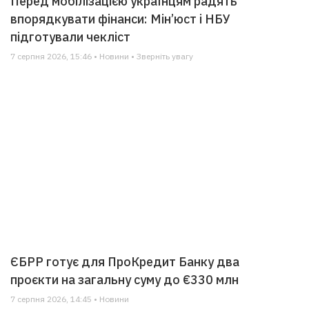
Перед мобілізацією українцям радять
впорядкувати фінанси: Мін’юст і НБУ
підготували чекліст
7 серпня 2026, 15:46 • Новини • Зверніть увагу
ЄБРР готує для ПроКредит Банку два
проєкти на загальну суму до €330 млн
7 серпня 2026, 14:45 • Новини