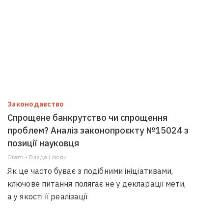
Законодавство
Спрощене банкрутство чи спрощення
проблем? Аналіз законопроєкту №15024 з
позиції науковця
Статті • Влада i люди
Як це часто буває з подібними ініціативами,
ключове питання полягає не у декларації мети,
а у якості її реалізації