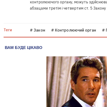
контролюючого органу, можуть здійснюва
абзацами третім і четвертим ст. 5 Закону
Теги
# Закон
# Контролюючий орган
# 