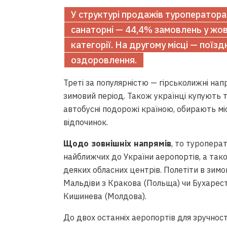
У структурі продажів туроператора
санаторні — 44,4% замовлень у жовт
категорії. На другому місці — поїз
оздоровлення.
Треті за популярністю — гірськолижні нап
зимовий період. Також українці купують 
автобусні подорожі країною, обирають мі
відпочинок.
Щодо зовнішніх напрямів
, то туропера
найближчих до України аеропортів, а тако
деяких обласних центрів. Полетіти в зимо
Мальдіви з Кракова (Польща) чи Бухарест
Кишинева (Молдова).
До двох останніх аеропортів для зручнос