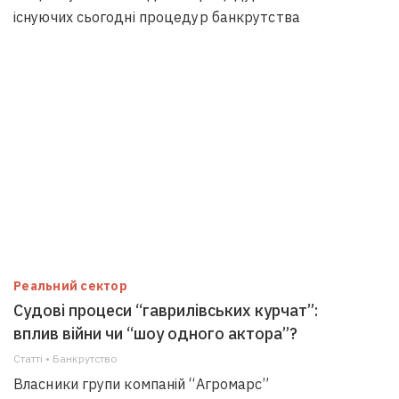
існуючих сьогодні процедур банкрутства
Реальний сектор
Судові процеси “гаврилівських курчат”:
вплив війни чи “шоу одного актора”?
Статті • Банкрутство
Власники групи компаній “Агромарс”