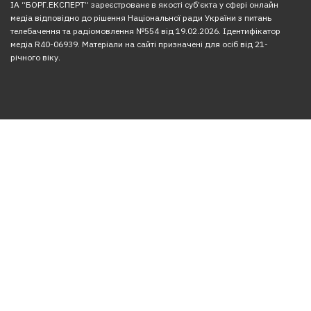
ІА “БОРГ.ЕКСПЕРТ” зареєстроване в якості суб’єкта у сфері онлайн
медіа відповідно до рішення Національної ради України з питань
телебачення та радіомовлення №554 від 19.02.2026. Ідентифікатор
медіа R40-06939. Матеріали на сайті призначені для осіб від 21-
річного віку.