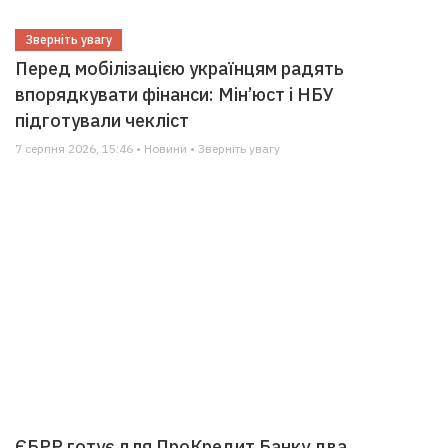
Зверніть увагу
Перед мобілізацією українцям радять
впорядкувати фінанси: Мін’юст і НБУ
підготували чекліст
7 серпня 2026, 15:46 • Новини • Зверніть увагу
ЄБРР готує для ПроКредит Банку два