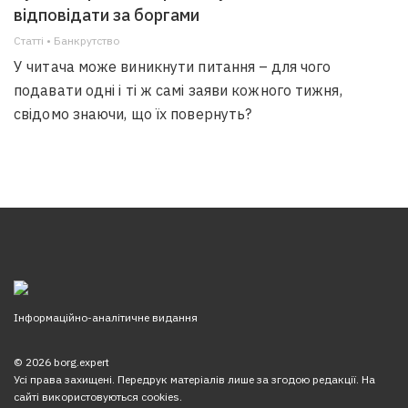
відповідати за боргами
Статті • Банкрутство
У читача може виникнути питання – для чого
подавати одні і ті ж самі заяви кожного тижня,
свідомо знаючи, що їх повернуть?
Інформаційно-аналітичне видання
© 2026 borg.expert
Усі права захищені. Передрук матеріалів лише за згодою редакції. На
сайті використовуються cookies.