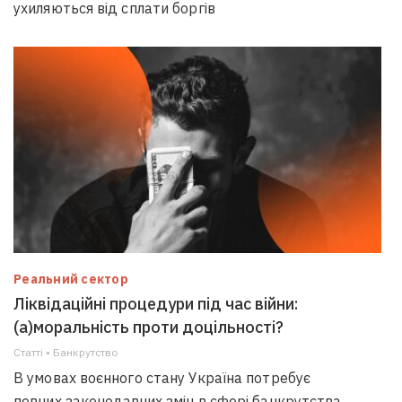
ухиляються від сплати боргів
Реальний сектор
Ліквідаційні процедури під час війни:
(а)моральність проти доцільності?
Статті • Банкрутство
В умовах воєнного стану Україна потребує
певних законодавчих змін в сфері банкрутства