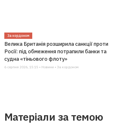
За кордоном
Велика Британія розширила санкції проти
Росії: під обмеження потрапили банки та
судна «тіньового флоту»
6 серпня 2026, 15:15 • Новини • За кордоном
Матеріали за темою