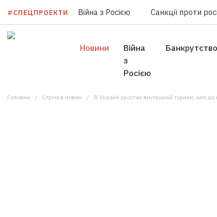
Війна з Росією
Санкції проти росі
#СПЕЦПРОЕКТИ
Новини
Війна
Банкрутств
з
Росією
Головна
Стрічка новин
В Україні зростає внутрішній туризм, але д