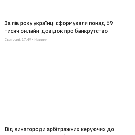
За пів року українці сформували понад 69
тисяч онлайн-довідок про банкрутство
Сьогодні, 17:49 • Новини
Від винагороди арбітражних керуючих до