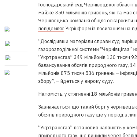
Господарський суд Чернівецької області ви
майже 350 мільйонів гривень, які та має 
Чернівецька компанія обіцяє оскаржити це 
повідомляє
Укрінформ із посиланням на ві
“Дослідивши матеріали справи суд виріш
газорозподільної системи “Чернівцігаз” 
“Укртрансгаз” 349 мільйонів 130 тисяч 92
балансування обсягів природного газу, 14 
мільйонів 875 тисяч 536 гривень – інфляц
збору”, – йдеться у вироку суду.
Натомість, у стягненні 18 мільйонів гриве
Зазначається, що такий борг у чернівецьк
обсягів природного газу ще у період з ли
“Укртрансгаз” встановив наявність у комп
природного газу, що виникли через безпі