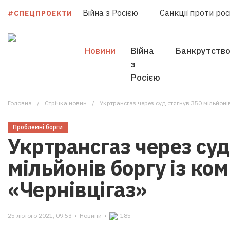
Війна з Росією
Санкції проти росі
#СПЕЦПРОЕКТИ
Новини
Війна
Банкрутств
з
Росією
Головна
Стрічка новин
Укртрансгаз через суд стягнув 350 мільйонів
Проблемні борги
Укртрансгаз через суд
мільйонів боргу із ком
«Чернівцігаз»
25 лютого 2021, 09:53
•
Новини
•
185