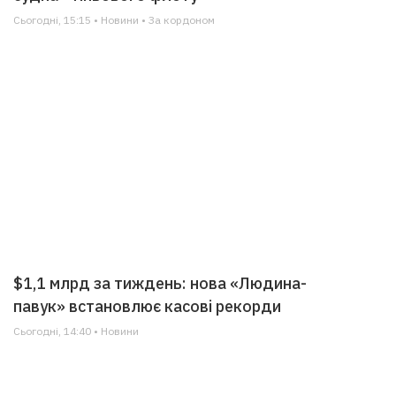
Сьогодні, 15:15 • Новини • За кордоном
$1,1 млрд за тиждень: нова «Людина-
павук» встановлює касові рекорди
Сьогодні, 14:40 • Новини