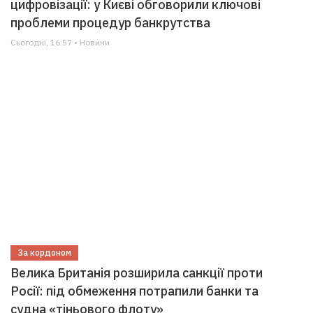
цифровізації: у Києві обговорили ключові
проблеми процедур банкрутства
Сьогодні, 16:57 • Новини
За кордоном
Велика Британія розширила санкції проти
Росії: під обмеження потрапили банки та
судна «тіньового флоту»