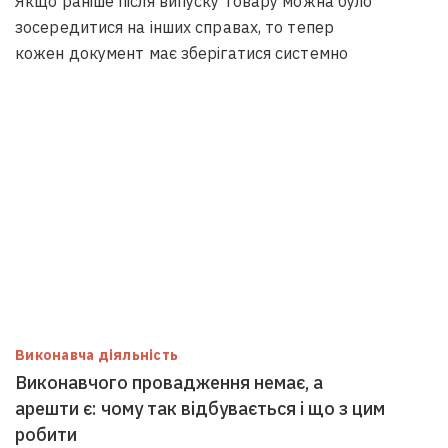
Якщо раніше після випуску товару можна було
зосередитися на інших справах, то тепер
кожен документ має зберігатися системно
Виконавча діяльність
Виконавчого провадження немає, а
арешти є: чому так відбувається і що з цим
робити