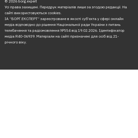
© 2026 borg.expert
Усі права захищені. Передрук матеріалів лише за згодою редакції. На
сайті використовуються cookies.
ІА “БОРГ.ЕКСПЕРТ” зареєстроване в якості суб’єкта у сфері онлайн
медіа відповідно до рішення Національної ради України з питань
телебачення та радіомовлення №554 від 19.02.2026. Ідентифікатор
медіа R40-06939. Матеріали на сайті призначені для осіб від 21-
річного віку.