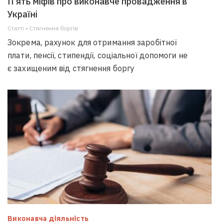
П’ять міфів про виконавче провадження в
Україні
Статті • Стягнення боргiв
Зокрема, рахунок для отримання заробітної
плати, пенсії, стипендії, соціальної допомоги не
є захищеним від стягнення боргу
Виконавча діяльність