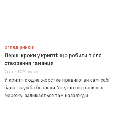
Огляд ринків
Перші кроки у крипті: що робити після
створення гаманця
Статті • БОРГ-review
У крипті є одне жорстке правило: ви самі собі
банк і служба безпеки. Усе, що потрапило в
мережу, залишається там назавжди