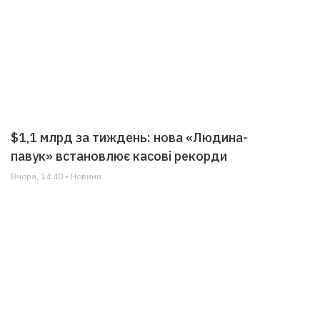
$1,1 млрд за тиждень: нова «Людина-
павук» встановлює касові рекорди
Вчора, 14:40 • Новини