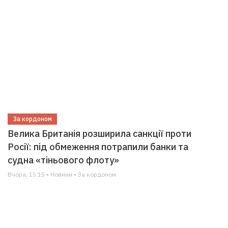
За кордоном
Велика Британія розширила санкції проти
Росії: під обмеження потрапили банки та
судна «тіньового флоту»
Вчора, 15:15 • Новини • За кордоном