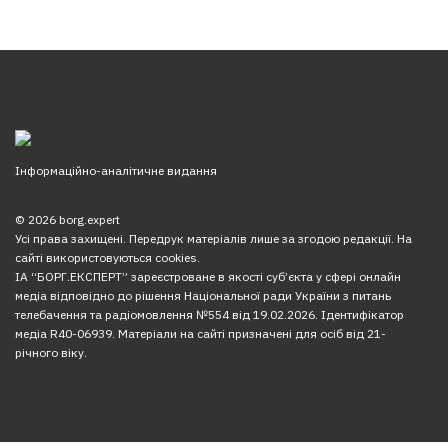
Інформаційно-аналітичне видання
© 2026 borg.expert
Усі права захищені. Передрук матеріалів лише за згодою редакції. На
сайті використовуються cookies.
ІА “БОРГ.ЕКСПЕРТ” зареєстроване в якості суб’єкта у сфері онлайн
медіа відповідно до рішення Національної ради України з питань
телебачення та радіомовлення №554 від 19.02.2026. Ідентифікатор
медіа R40-06939. Матеріали на сайті призначені для осіб від 21-
річного віку.