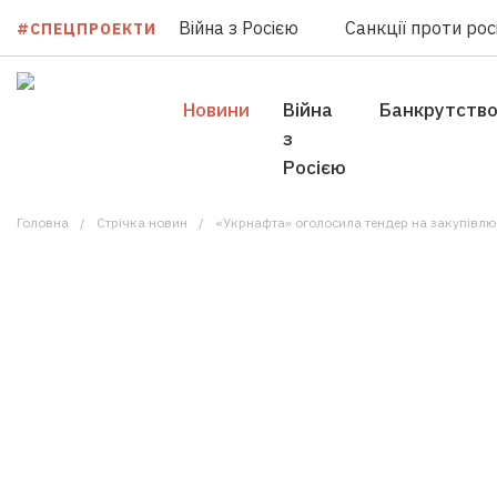
Війна з Росією
Санкції проти росі
#СПЕЦПРОЕКТИ
Новини
Війна
Банкрутств
з
Росією
Головна
Стрічка новин
«Укрнафта» оголосила тендер на закупівл