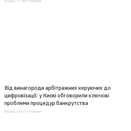
Вчора, 17:49 • Новини
Від винагороди арбітражних керуючих до
цифровізації: у Києві обговорили ключові
проблеми процедур банкрутства
Вчора, 16:57 • Новини