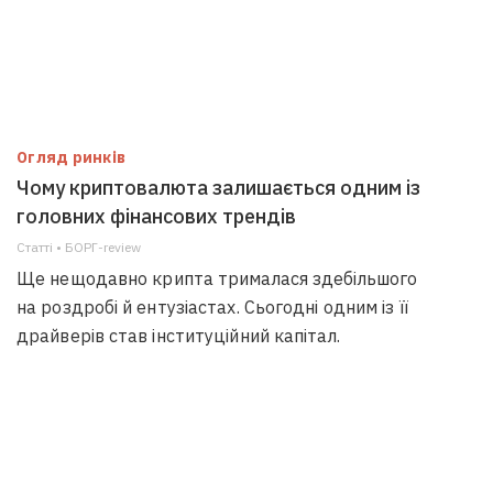
Огляд ринків
Чому криптовалюта залишається одним із
головних фінансових трендів
Статті • БОРГ-review
Ще нещодавно крипта трималася здебільшого
на роздробі й ентузіастах. Сьогодні одним із її
драйверів став інституційний капітал.