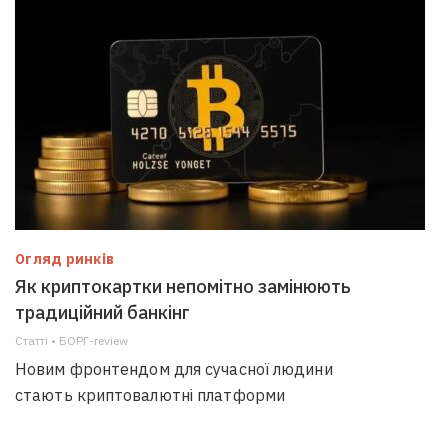
Огляд ринків
Як криптокартки непомітно замінюють
традиційний банкінг
Статті • БОРГ-review
Новим фронтендом для сучасної людини
стають криптовалютні платформи