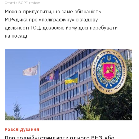
Статті • БОРГ-review
Можна припустити, що саме обізнаність
М.Рудика про «поліграфічну» складову
діяльності ТСЦ, дозволяє йому досі перебувати
на посаді
Розслідування
Про подвійні стандарти одного ВНЗ, або