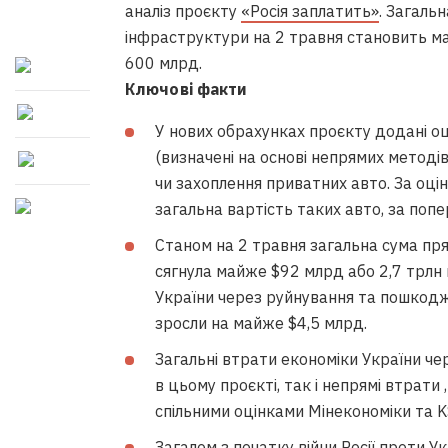
аналіз проєкту
«Росія заплатить»
. Загаль
інфраструктури на 2 травня становить ма
600 млрд.
Ключові факти
У нових обрахунках проєкту додані о
(визначені на основі непрямих методі
чи захоплення приватних авто. За оці
загальна вартість таких авто, за поп
Станом на 2 травня загальна сума пр
сягнула майже $92 млрд або 2,7 трлн 
України через руйнування та пошкодж
зросли на майже $4,5 млрд.
Загальні втрати економіки України чер
в цьому проєкті, так і
непрямі втрати
спільними оцінками Мінекономіки та K
Загалом з початку війни Росії проти 