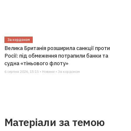
За кордоном
Велика Британія розширила санкції проти
Росії: під обмеження потрапили банки та
судна «тіньового флоту»
6 серпня 2026, 15:15 • Новини • За кордоном
Матеріали за темою