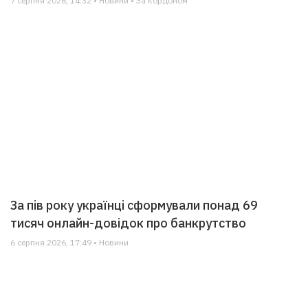
7 серпня 2026, 14:32 • Новини • За кордоном
За пів року українці сформували понад 69
тисяч онлайн-довідок про банкрутство
6 серпня 2026, 17:49 • Новини