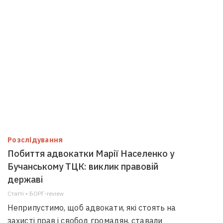
Розслідування
Побиття адвокатки Марії Населенко у
Бучанському ТЦК: виклик правовій
державі
Статті • БОРГ-review
Неприпустимо, щоб адвокати, які стоять на
захисті прав і свобод громадян, ставали