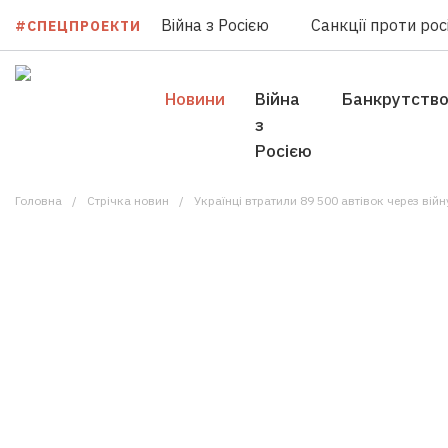
Війна з Росією
Санкції проти росі
#СПЕЦПРОЕКТИ
Новини
Війна
Банкрутств
з
Росією
Головна
Стрічка новин
Українці втратили 89 500 автівок через війну. П