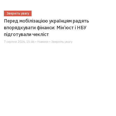
Зверніть увагу
Перед мобілізацією українцям радять
впорядкувати фінанси: Мін’юст і НБУ
підготували чекліст
7 серпня 2026, 15:46 • Новини • Зверніть увагу