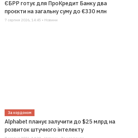
ЄБРР готує для ПроКредит Банку два
проєкти на загальну суму до €330 млн
7 серпня 2026, 14:45 • Новини
За кордоном
Alphabet планує залучити до $25 млрд на
розвиток штучного інтелекту