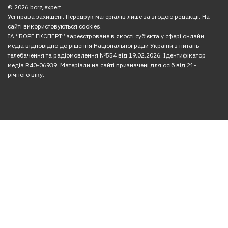
© 2026 borg.expert
Усі права захищені. Передрук матеріалів лише за згодою редакції. На
сайті використовуються cookies.
ІА “БОРГ.ЕКСПЕРТ” зареєстроване в якості суб’єкта у сфері онлайн
медіа відповідно до рішення Національної ради України з питань
телебачення та радіомовлення №554 від 19.02.2026. Ідентифікатор
медіа R40-06939. Матеріали на сайті призначені для осіб від 21-
річного віку.