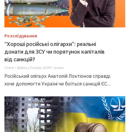
Розслідування
“Хороші російські олігархи”: реальні
донати для ЗСУ чи порятунок капіталів
від санкцій?
Статті • Війна з Росією; БОРГ-review
Російський олігарх Анатолій Локтіонов справді
хоче допомогти Україні чи боїться санкцій ЄС…