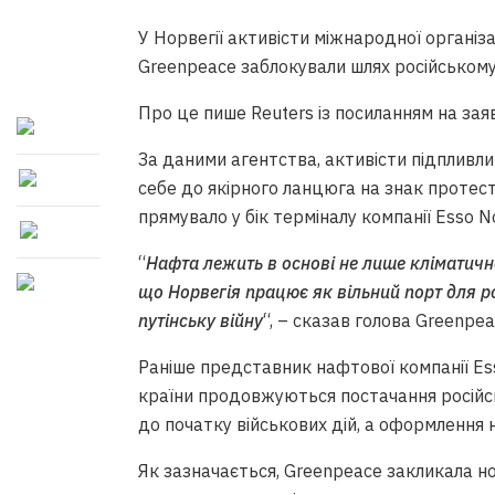
У Норвегії активісти міжнародної органі
Greenpeace заблокували шлях російськом
Про це пише Reuters із посиланням на зая
За даними агентства, активісти підпливли
себе до якірного ланцюга на знак протест
прямувало у бік терміналу компанії Esso No
“
Нафта лежить в основі не лише кліматично
що Норвегія працює як вільний порт для ро
путінську війну
“, – сказав голова Greenp
Раніше представник нафтової компанії E
країни продовжуються постачання російс
до початку військових дій, а оформлення н
Як зазначається, Greenpeace закликала н