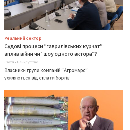
Реальний сектор
Судові процеси “гаврилівських курчат”:
вплив війни чи “шоу одного актора”?
Статті • Банкрутство
Власники групи компаній “Агромарс”
ухиляються від сплати боргів