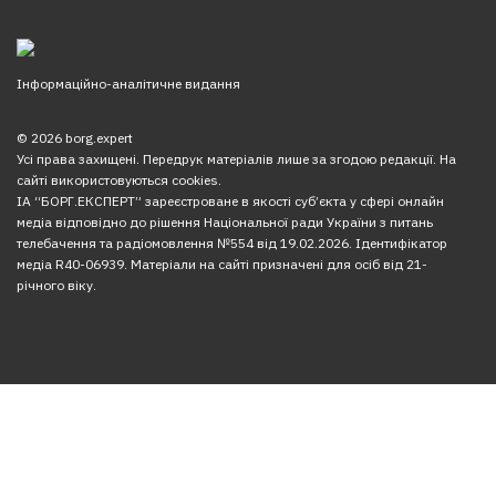
Інформаційно-аналітичне видання
© 2026 borg.expert
Усі права захищені. Передрук матеріалів лише за згодою редакції. На
сайті використовуються cookies.
ІА “БОРГ.ЕКСПЕРТ” зареєстроване в якості суб’єкта у сфері онлайн
медіа відповідно до рішення Національної ради України з питань
телебачення та радіомовлення №554 від 19.02.2026. Ідентифікатор
медіа R40-06939. Матеріали на сайті призначені для осіб від 21-
річного віку.