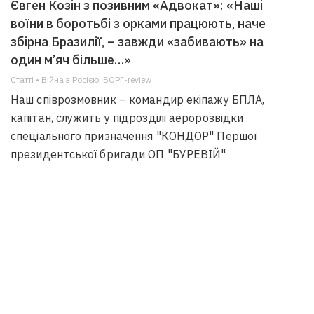
Євген Козін з позивним «Адвокат»: «Наші
воїни в боротьбі з орками працюють, наче
збірна Бразилії, – завжди «забивають» на
один м’яч більше…»
Статті • Війна з Росією; БОРГ-review
Наш співрозмовник – командир екіпажу БПЛА,
капітан, служить у підрозділі аеророзвідки
спеціального призначення "КОНДОР" Першої
президентської бригади ОП "БУРЕВІЙ"