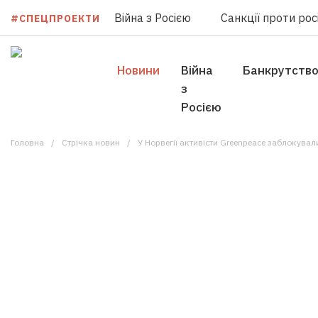
Війна з Росією
Санкції проти росі
#СПЕЦПРОЕКТИ
Новини
Війна
Банкрутств
з
Росією
Головна
Стрічка новин
У Норвегії активісти Greenpeace заблокува