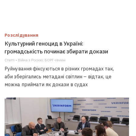
Розслідування
Культурний геноцид в Україні:
громадськість починає збирати докази
Статті • Війна з Росією; БОРГ-review
Руйнування фіксуються в різних громадах так,
аби зберігались метадані світлин – відтак, це
можна приймати як докази в судах