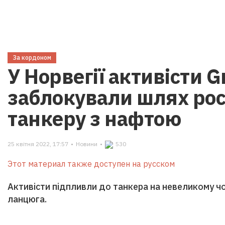
За кордоном
У Норвегії активісти 
заблокували шлях рос
танкеру з нафтою
25 квітня 2022, 17:57
•
Новини
•
530
Этот материал также доступен на русском
Активісти підпливли до танкера на невеликому чо
ланцюга.