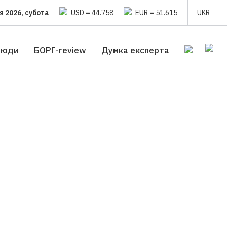
я 2026, субота
USD = 44.758
EUR = 51.615
UKR
люди
БОРГ-review
Думка експерта