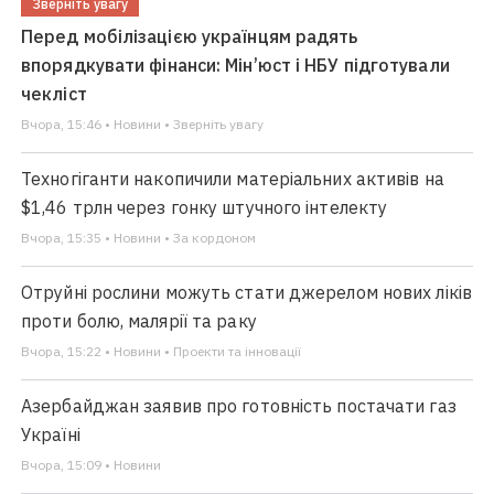
Зверніть увагу
Перед мобілізацією українцям радять
впорядкувати фінанси: Мін’юст і НБУ підготували
чекліст
Вчора, 15:46 • Новини • Зверніть увагу
Техногіганти накопичили матеріальних активів на
$1,46 трлн через гонку штучного інтелекту
Вчора, 15:35 • Новини • За кордоном
Отруйні рослини можуть стати джерелом нових ліків
проти болю, малярії та раку
Вчора, 15:22 • Новини • Проекти та інновації
Азербайджан заявив про готовність постачати газ
Україні
Вчора, 15:09 • Новини