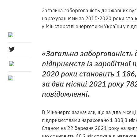
Загальна заборгованість державних вугл
нарахуваннями за 2015-2020 роки стано
у Міністерстві енергетики України у від
«Загальна заборгованість 
підприємств із заробітної 
2020 роки становить 1 186,
за два місяці 2021 року 78
повідомленні.
В Міненерго зазначили, що за два міся
підприємствами нараховано 1 308,3 міль
Станом на 22 березня 2021 року на випл
що становить 40,2 відсотка від нарахова