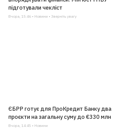
підготували чекліст
Вчора, 15:46 • Новини • Зверніть увагу
ЄБРР готує для ПроКредит Банку два
проєкти на загальну суму до €330 млн
Вчора, 14:45 • Новини