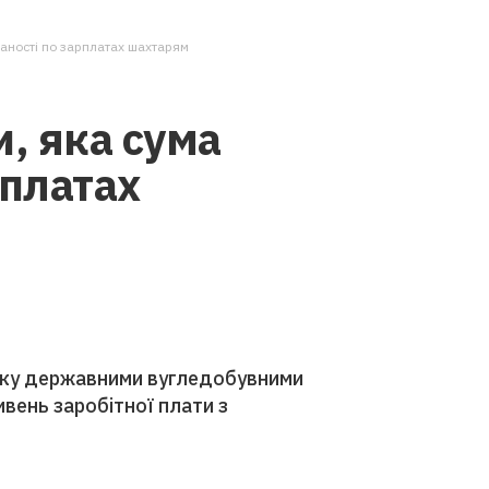
ваності по зарплатах шахтарям
и, яка сума
рплатах
року державними вугледобувними
вень заробітної плати з