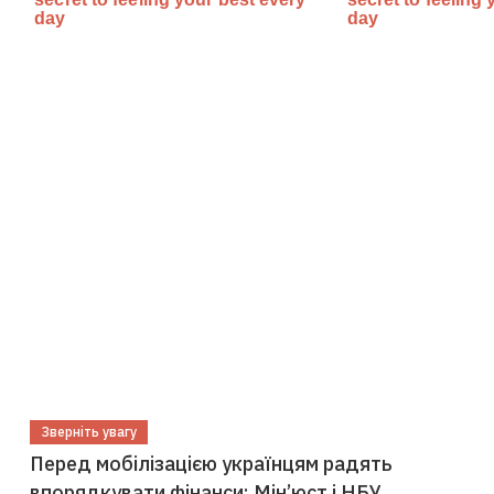
Зверніть увагу
Перед мобілізацією українцям радять
впорядкувати фінанси: Мін’юст і НБУ