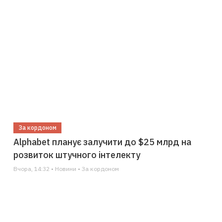
За кордоном
Alphabet планує залучити до $25 млрд на
розвиток штучного інтелекту
Вчора, 14:32 • Новини • За кордоном