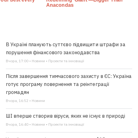
В Україні планують суттєво підвищити штрафи за
порушення фінансового законодавства
Вчора, 17:00 • Новини • Проекти та інновації
Після завершення тимчасового захисту в ЄС: Україна
готує програму повернення та реінтеграції
громадян
Вчора, 16:52 • Новини
ШІ вперше створив віруси, яких не існує в природі
Вчора, 16:40 • Новини • Проекти та інновації