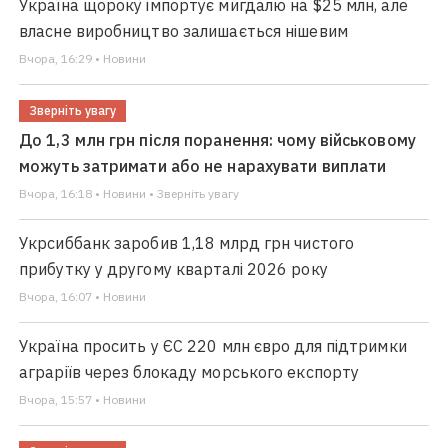
Україна щороку імпортує мигдалю на $25 млн, але
власне виробництво залишається нішевим
Вчора, 16:29 • Новини
Зверніть увагу
До 1,3 млн грн після поранення: чому військовому
можуть затримати або не нарахувати виплати
Вчора, 16:18 • Новини • Зверніть увагу
Укрсиббанк заробив 1,18 млрд грн чистого
прибутку у другому кварталі 2026 року
Вчора, 16:07 • Новини
Україна просить у ЄС 220 млн євро для підтримки
аграріїв через блокаду морського експорту
Вчора, 15:57 • Новини