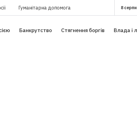
сії
Гуманітарна допомога
8 серпн
сією
Банкрутство
Стягнення боргiв
Влада i 