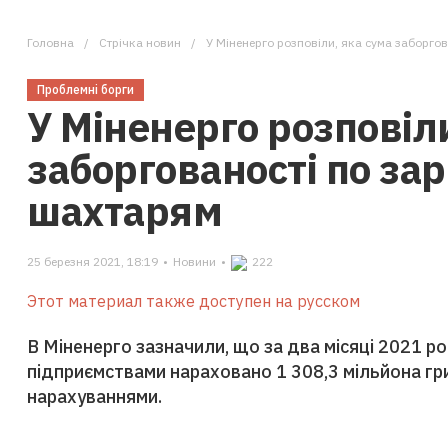
Головна
Стрічка новин
У Міненерго розповіли, яка сума заборго
Проблемні борги
У Міненерго розповіл
заборгованості по за
шахтарям
25 березня 2021, 18:19
•
Новини
•
222
Этот материал также доступен на русском
В Міненерго зазначили, що за два місяці 2021 
підприємствами нараховано 1 308,3 мільйона гри
нарахуваннями.