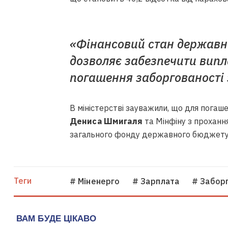
«Фінансовий стан державни
дозволяє забезпечити випл
погашення заборгованості з
В міністерстві зауважили, що для погаш
Дениса Шмигаля
та Мінфіну з проханн
загального фонду державного бюджету 
Теги
# Міненерго
# Зарплата
# Заборг