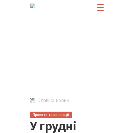
Стрічка новин
Проекти та інновації
У грудні