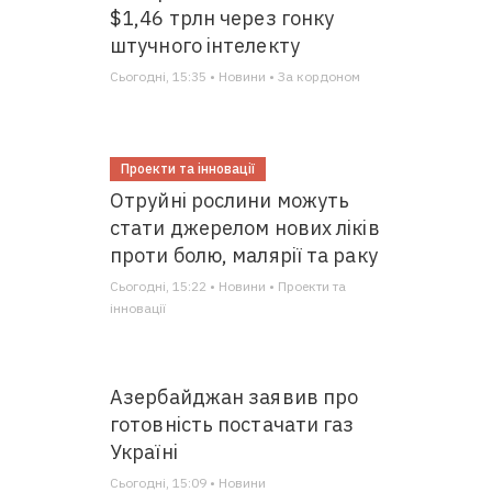
$1,46 трлн через гонку
штучного інтелекту
Сьогодні, 15:35 • Новини • За кордоном
Проекти та інновації
Отруйні рослини можуть
стати джерелом нових ліків
проти болю, малярії та раку
Сьогодні, 15:22 • Новини • Проекти та
інновації
Азербайджан заявив про
готовність постачати газ
Україні
Сьогодні, 15:09 • Новини