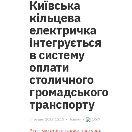
Київська
кільцева
електричка
інтегрується
в систему
оплати
столичного
громадського
транспорту
7 грудня 2022, 12:15
•
Новини
•
1067
Этот материал также доступен