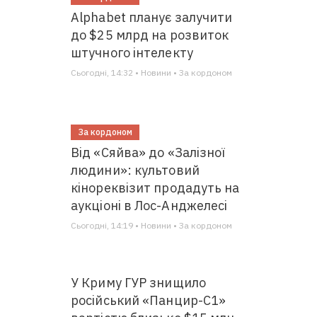
Alphabet планує залучити
до $25 млрд на розвиток
штучного інтелекту
Сьогодні, 14:32 • Новини • За кордоном
За кордоном
Від «Сяйва» до «Залізної
людини»: культовий
кінореквізит продадуть на
аукціоні в Лос-Анджелесі
Сьогодні, 14:19 • Новини • За кордоном
У Криму ГУР знищило
російський «Панцир-С1»