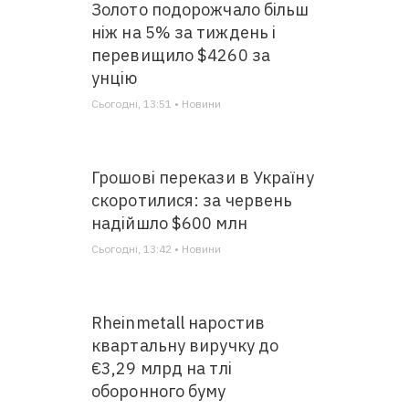
Золото подорожчало більш
ніж на 5% за тиждень і
перевищило $4260 за
унцію
Сьогодні, 13:51 • Новини
Грошові перекази в Україну
скоротилися: за червень
надійшло $600 млн
Сьогодні, 13:42 • Новини
Rheinmetall наростив
квартальну виручку до
€3,29 млрд на тлі
оборонного буму