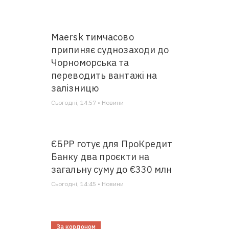
Maersk тимчасово
припиняє суднозаходи до
Чорноморська та
переводить вантажі на
залізницю
Сьогодні, 14:57 • Новини
ЄБРР готує для ПроКредит
Банку два проєкти на
загальну суму до €330 млн
Сьогодні, 14:45 • Новини
За кордоном