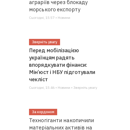
аграріїв через блокаду
морського експорту
Сьогодні, 15:57 • Новини
Зверніть увагу
Перед мобілізацією
українцям радять
впорядкувати фінанси:
Мін’юст і НБУ підготували
чекліст
Сьогодні, 15:46 • Новини • Зверніть увагу
За кордоном
Техногіганти накопичили
матеріальних активів на