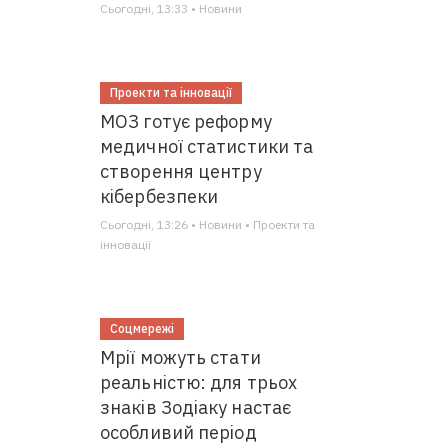
Сьогодні, 13:33 • Новини
Проекти та інновації
МОЗ готує реформу
медичної статистики та
створення центру
кібербезпеки
Сьогодні, 13:26 • Новини • Проекти та
інновації
Соцмережі
Мрії можуть стати
реальністю: для трьох
знаків Зодіаку настає
особливий період