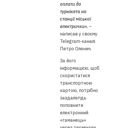
оплати до
турнікета на
станції міської
електрички»
, –
написав у своєму
Telegram-каналі
Петро Оленич.
За його
інформацією, щоб
скористатися
транспортною
картою, потрібно
заздалегідь
поповнити
електронний
«гаманець»
через термінали