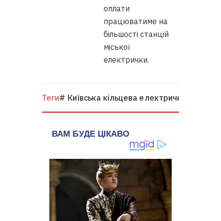
оплати
працюватиме на
більшості станцій
міської
електрички.
Теги
# Київська кільцева електричка
# Петро