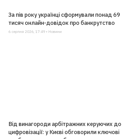
За пів року українці сформували понад 69
тисяч онлайн-довідок про банкрутство
6 серпня 2026, 17:49 • Новини
Від винагороди арбітражних керуючих до
цифровізації: у Києві обговорили ключові