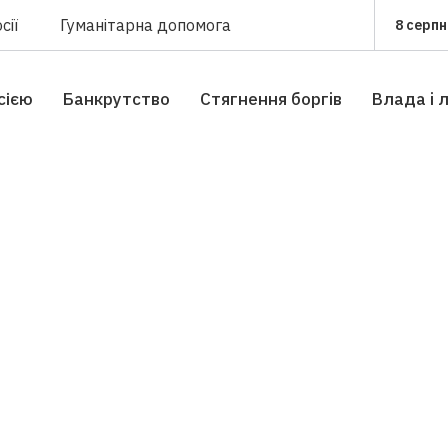
сії
Гуманітарна допомога
8 серпн
сією
Банкрутство
Стягнення боргiв
Влада i 