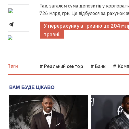
Так, загалом сума депозитів у корпорат
726 млрд грн. Це відбулося за рахунок з
У перерахунку в гривню це 204 млр
травні.
Теги
# Реальний сектор
# Банк
# Комп