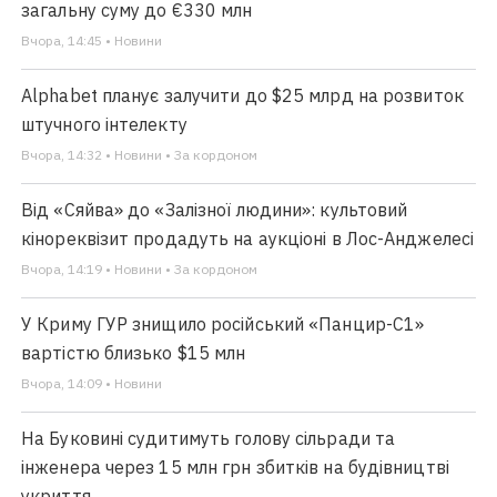
загальну суму до €330 млн
Вчора, 14:45 • Новини
Alphabet планує залучити до $25 млрд на розвиток
штучного інтелекту
Вчора, 14:32 • Новини • За кордоном
Від «Сяйва» до «Залізної людини»: культовий
кінореквізит продадуть на аукціоні в Лос-Анджелесі
Вчора, 14:19 • Новини • За кордоном
У Криму ГУР знищило російський «Панцир-С1»
вартістю близько $15 млн
Вчора, 14:09 • Новини
На Буковині судитимуть голову сільради та
інженера через 15 млн грн збитків на будівництві
укриття