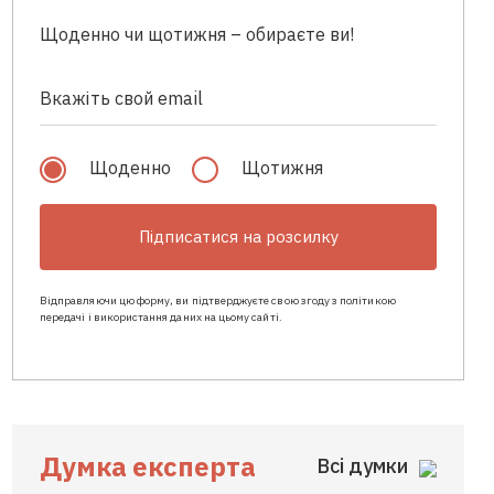
Щоденно чи щотижня – обираєте ви!
Щоденно
Щотижня
Підписатися на розсилку
Відправляючи цю форму, ви підтверджуєте свою згоду з політикою
передачі і використання даних на цьому сайті.
Думка експерта
Всі думки