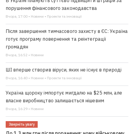
В Україні планують суттєво підвищити штрафи за
порушення фінансового законодавства
Вчора, 17:00 • Новини • Проекти та інновації
Після завершення тимчасового захисту в ЄС: Україна
готує програму повернення та реінтеграції
громадян
Вчора, 16:52 • Новини
ШІ вперше створив віруси, яких не існує в природі
Вчора, 16:40 • Новини • Проекти та інновації
Україна щороку імпортує мигдалю на $25 млн, але
власне виробництво залишається нішевим
Вчора, 16:29 • Новини
Зверніть увагу
До 1,3 млн грн після поранення: чому військовому