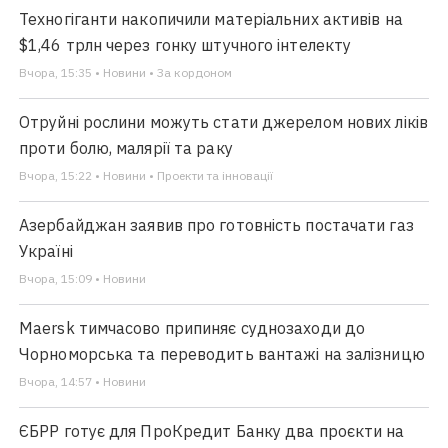
Техногіганти накопичили матеріальних активів на
$1,46 трлн через гонку штучного інтелекту
Вчора, 15:35 • Новини • За кордоном
Отруйні рослини можуть стати джерелом нових ліків
проти болю, малярії та раку
Вчора, 15:22 • Новини • Проекти та інновації
Азербайджан заявив про готовність постачати газ
Україні
Вчора, 15:09 • Новини
Maersk тимчасово припиняє суднозаходи до
Чорноморська та переводить вантажі на залізницю
Вчора, 14:57 • Новини
ЄБРР готує для ПроКредит Банку два проєкти на