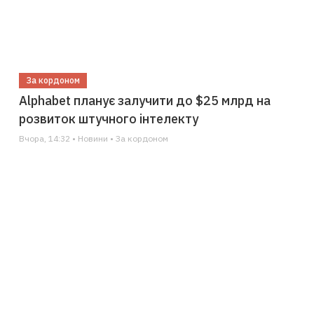
За кордоном
Alphabet планує залучити до $25 млрд на
розвиток штучного інтелекту
Вчора, 14:32 • Новини • За кордоном