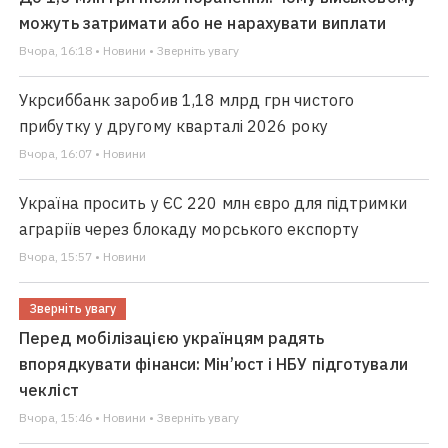
можуть затримати або не нарахувати виплати
Вчора, 16:18 • Новини • Зверніть увагу
Укрсиббанк заробив 1,18 млрд грн чистого
прибутку у другому кварталі 2026 року
Вчора, 16:07 • Новини
Україна просить у ЄС 220 млн євро для підтримки
аграріїв через блокаду морського експорту
Вчора, 15:57 • Новини
Зверніть увагу
Перед мобілізацією українцям радять
впорядкувати фінанси: Мін’юст і НБУ підготували
чекліст
Вчора, 15:46 • Новини • Зверніть увагу