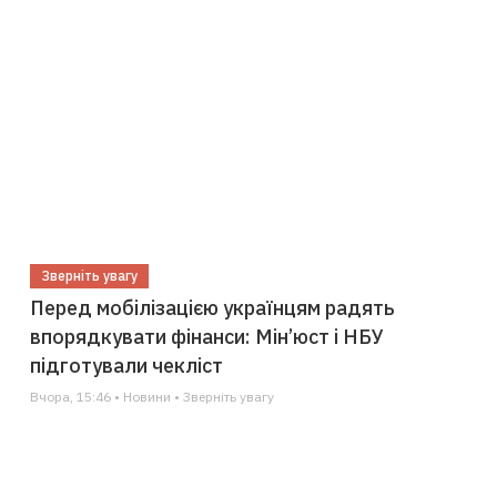
Зверніть увагу
Перед мобілізацією українцям радять
впорядкувати фінанси: Мін’юст і НБУ
підготували чекліст
Вчора, 15:46 • Новини • Зверніть увагу