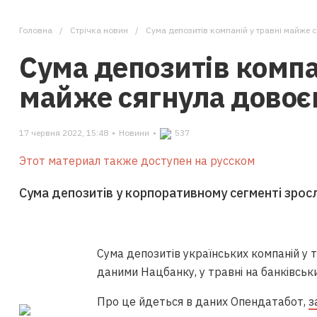
Головна
Стрічка новин
Сума депозитів компаній у травні майже 
Сума депозитів компа
майже сягнула довоє
17 червня 2022, 15:48
•
Новини
•
537
Этот материал также доступен на русском
Сума депозитів у корпоративному сегменті зросл
Сума депозитів українських компаній у т
даними Нацбанку, у травні на банківськ
Про це йдеться в даних Опендатабот,
з