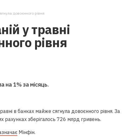
сягнула довоєнного рівня
ній у травні
нного рівня
а на 1% за місяць.
равні в банках майже сягнула довоєнного рівня. За
их рахунках зберігалось 726 млрд гривень.
азначає
Мінфін.