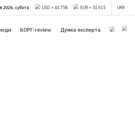
я 2026, субота
USD = 44.758
EUR = 51.615
UKR
люди
БОРГ-review
Думка експерта