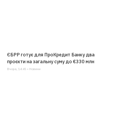
ЄБРР готує для ПроКредит Банку два
проєкти на загальну суму до €330 млн
Вчора, 14:45 • Новини