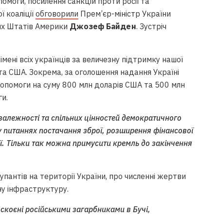
омоги, посилення санкцій проти росії та
ї коаліції
обговорили
Прем’єр-міністр України
их Штатів Америки
Джозеф Байден
. Зустріч
імені всіх українців за величезну підтримку нашої
а США. Зокрема, за оголошення надання Україні
допомоги на суму 800 млн доларів США та 500 млн
и.
залежності та спільних цінностей демократичного
у питаннях постачання зброї, розширення фінансової
ї. Тільки так можна примусити кремль до закінчення
упантів на території України, про численні жертви
ну інфраструктуру.
 скоєні російськими загарбниками в Бучі,