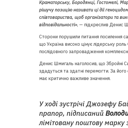
Краматорську, Бородянці, Гостомелі, Мар
рішучу позицію називати ці дії геноцидо
співтовариства, щоб організатори та вик
відповідальності»
, — підкреслив Денис 
Сторони порушили питання посилення сан
що Україна високо цінує лідерську роль 
послідовного запровадження комплексни
Денис Шмигаль наголосив, що Збройні С
здадуться та здатні перемогти. За його
має критично важливе значення.
У ході зустрічі Джозефу Б
прапор, підписаний
Волод
лімітовану поштову марку 