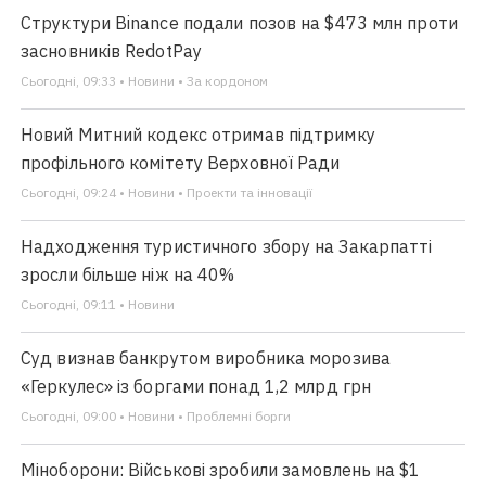
Структури Binance подали позов на $473 млн проти
засновників RedotPay
Сьогодні, 09:33 • Новини • За кордоном
Новий Митний кодекс отримав підтримку
профільного комітету Верховної Ради
Сьогодні, 09:24 • Новини • Проекти та інновації
Надходження туристичного збору на Закарпатті
зросли більше ніж на 40%
Сьогодні, 09:11 • Новини
Суд визнав банкрутом виробника морозива
«Геркулес» із боргами понад 1,2 млрд грн
Сьогодні, 09:00 • Новини • Проблемні борги
Міноборони: Військові зробили замовлень на $1