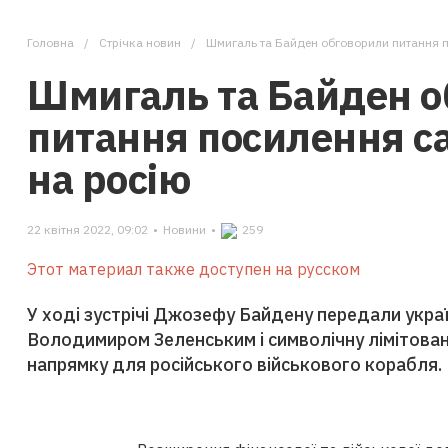
Головна
Стрічка новин
Шмигаль та Байден обговорили питання п
Шмигаль та Байден о
питання посилення са
на росію
22 квітня 2022, 09:02
•
Новини
•
259
Этот материал также доступен на русском
У ході зустрічі Джозефу Байдену передали укра
Володимиром Зеленським і символічну лімітова
напрямку для російського військового корабля.