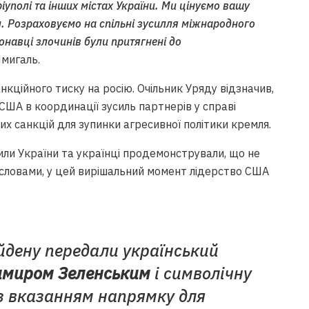
іуполі та інших містах України. Ми цінуємо вашу
м. Розраховуємо на спільні зусилля міжнародного
онавці злочинів були притягнені до
Шмигаль.
кційного тиску на росію. Очільник Уряду відзначив,
США в координації зусиль партнерів у справі
х санкцій для зупинки агресивної політики кремля.
или України та українці продемонстрували, що не
 словами, у цей вирішальний момент лідерство США
айдену передали український
имиром Зеленським
і символічну
з вказанням напрямку для