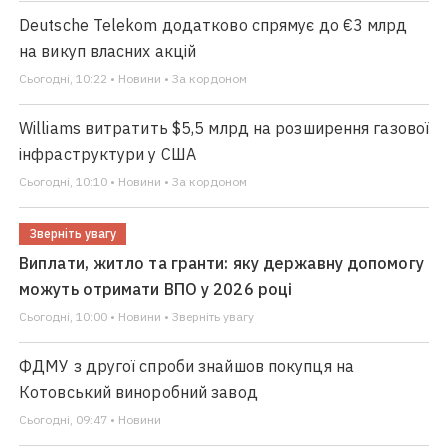
Deutsche Telekom додатково спрямує до €3 млрд
на викуп власних акцій
Сьогодні, 10:22 • Новини • За кордоном
Williams витратить $5,5 млрд на розширення газової
інфраструктури у США
Сьогодні, 10:10 • Новини • За кордоном
Зверніть увагу
Виплати, житло та гранти: яку державну допомогу
можуть отримати ВПО у 2026 році
Сьогодні, 10:00 • Новини • Зверніть увагу
ФДМУ з другої спроби знайшов покупця на
Котовський виноробний завод
Сьогодні, 09:47 • Новини