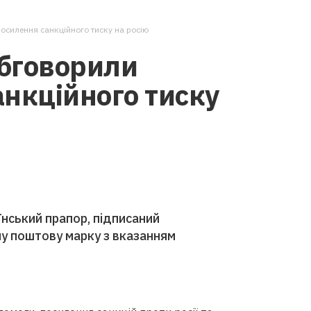
осилення санкційного тиску на росію
бговорили
нкційного тиску
їнський прапор, підписаний
ну поштову марку з вказанням