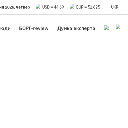
ня 2026, четвер
USD = 44.69
EUR = 51.625
UKR
люди
БОРГ-review
Думка експерта