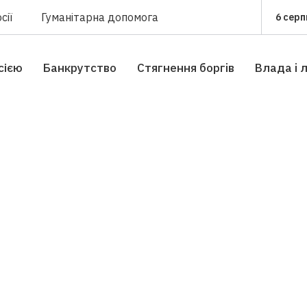
сії
Гуманітарна допомога
6 серп
сією
Банкрутство
Стягнення боргiв
Влада i 