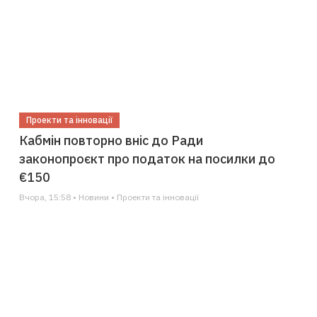
Проекти та інновації
Кабмін повторно вніс до Ради
законопроєкт про податок на посилки до
€150
Вчора, 15:58 • Новини • Проекти та інновації