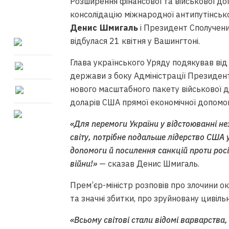
Розширення фінансової та військової доп
консолідацію міжнародної антипутінсько
Денис Шмигаль
і Президент Сполучен
відбулася 21 квітня у Вашингтоні.
Глава українського Уряду подякував від 
держави з боку Адміністрації Президент
нового масштабного пакету військової 
доларів США прямої економічної допомог
«Для перемоги України у відстоюванні не
світу, потрібне подальше лідерство США 
допомоги й посилення санкцій проти росі
війни!»
— сказав Денис Шмигаль.
Прем’єр-міністр розповів про злочини ок
та значні збитки, про зруйновану цивіль
«Всьому світові стали відомі варварства,