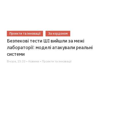
Проекти та інновації
За кордоном
Безпекові тести ШІ вийшли за межі
лабораторії: моделі атакували реальні
системи
Вчора, 15:33 • Новини • Проекти та інновації