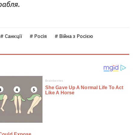
рабля.
# Санкції
# Росія
# Війна з Росією