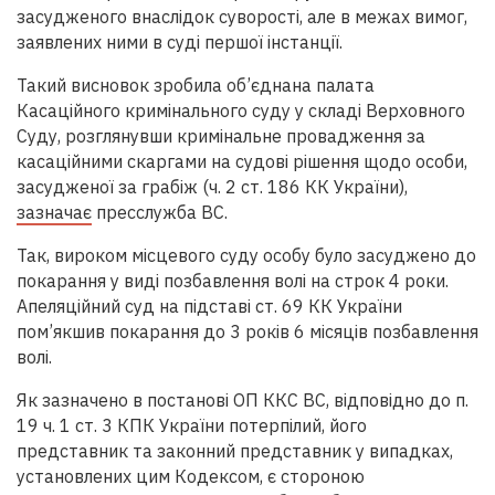
засудженого внаслідок суворості, але в межах вимог,
заявлених ними в суді першої інстанції.
Такий висновок зробила об’єднана палата
Касаційного кримінального суду у складі Верховного
Суду, розглянувши кримінальне провадження за
касаційними скаргами на судові рішення щодо особи,
засудженої за грабіж (ч. 2 ст. 186 КК України),
зазначає
пресслужба ВС.
Так, вироком місцевого суду особу було засуджено до
покарання у виді позбавлення волі на строк 4 роки.
Апеляційний суд на підставі ст. 69 КК України
пом’якшив покарання до 3 років 6 місяців позбавлення
волі.
Як зазначено в постанові ОП ККС ВС, відповідно до п.
19 ч. 1 ст. 3 КПК України потерпілий, його
представник та законний представник у випадках,
установлених цим Кодексом, є стороною