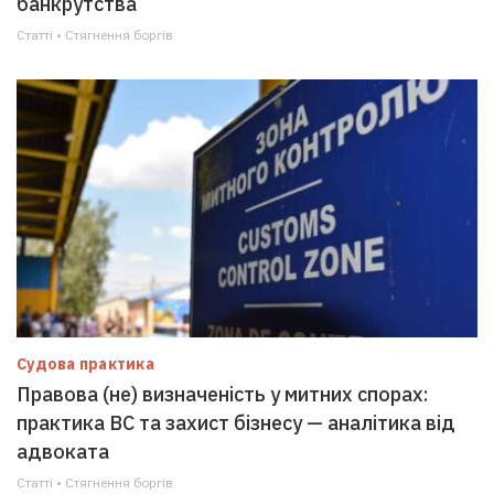
банкрутства
Статті • Стягнення боргiв
Судова практика
Правова (не) визначеність у митних спорах:
практика ВС та захист бізнесу — аналітика від
адвоката
Статті • Стягнення боргiв