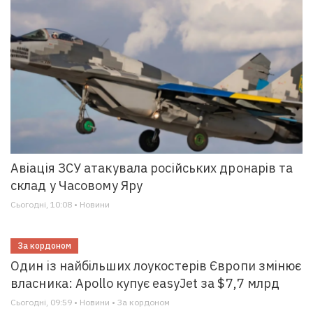
Авіація ЗСУ атакувала російських дронарів та
склад у Часовому Яру
Сьогодні, 10:08 • Новини
За кордоном
Один із найбільших лоукостерів Європи змінює
власника: Apollo купує easyJet за $7,7 млрд
Сьогодні, 09:59 • Новини • За кордоном