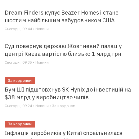
Dream Finders купує Beazer Homes і стане
шостим найбільшим забудовником США
Сьогодні, 09:44 • Новини
Суд повернув державі Жовтневий палац у
центрі Києва вартістю близько 1 млрд грн
Сьогодні, 09:35 • Новини
За кордоном
Бум ШІ підштовхнув SK Hynix до інвестицій на
$38 млрд у виробництво чипів
Сьогодні, 09:24 • Новини • За кордоном
За кордоном
Інфляція виробників у Китаї сповільнилася