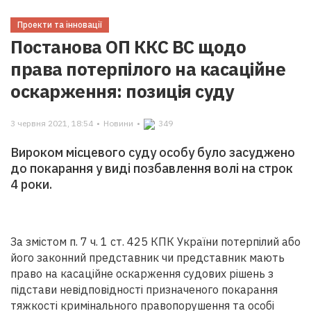
Проекти та інновації
Постанова ОП ККС ВС щодо
права потерпілого на касаційне
оскарження: позиція суду
3 червня 2021, 18:54
•
Новини
•
349
Вироком місцевого суду особу було засуджено
до покарання у виді позбавлення волі на строк
4 роки.
За змістом п. 7 ч. 1 ст. 425 КПК України потерпілий або
його законний представник чи представник мають
право на касаційне оскарження судових рішень з
підстави невідповідності призначеного покарання
тяжкості кримінального правопорушення та особі