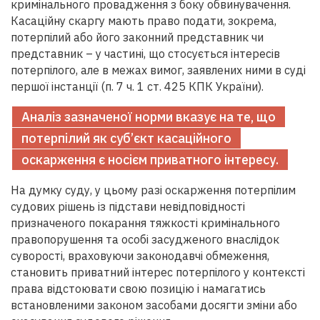
кримінального провадження з боку обвинувачення.
Касаційну скаргу мають право подати, зокрема,
потерпілий або його законний представник чи
представник – у частині, що стосується інтересів
потерпілого, але в межах вимог, заявлених ними в суді
першої інстанції (п. 7 ч. 1 ст. 425 КПК України).
Аналіз зазначеної норми вказує на те, що
потерпілий як суб’єкт касаційного
оскарження є носієм приватного інтересу.
На думку суду, у цьому разі оскарження потерпілим
судових рішень із підстави невідповідності
призначеного покарання тяжкості кримінального
правопорушення та особі засудженого внаслідок
суворості, враховуючи законодавчі обмеження,
становить приватний інтерес потерпілого у контексті
права відстоювати свою позицію і намагатись
встановленими законом засобами досягти зміни або