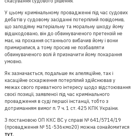
скасування судового рішення.
У цьому кримінальному провадженні під час судових
дебатів у судовому засіданні потерпілий повідомив,
що заподіяну матеріальну та моральну шкоду йому
відшкодовано, він до обвинуваченого претензій не
має, на прохання останнього вибачив йому і вони
примирилися, а тому просив не позбавляти
обвинуваченого волі й призначити йому покарання
умовно.
Як зазначається, подальше як апеляційне, так і
касаційне оскарження потерпілий здійснював у
межах свого приватного інтересу щодо відстоювання
своєї позиції, заявленої під час кримінального
провадження в суді першої інстанції, тобто з
дотриманням вимог п. 7 ч. 1 ст. 425 КПК України.
З постановою ОП ККС ВС у справі № 641/5714/19
(провадження № 51-536кмо20) можна ознайомитися
тут
.