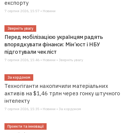
експорту
7 серпня 2026, 15:57 • Новини
Зверніть увагу
Перед мобілізацією українцям радять
впорядкувати фінанси: Мін’юст і НБУ
підготували чекліст
7 серпня 2026, 15:46 • Новини • Зверніть увагу
За кордоном
Техногіганти накопичили матеріальних
активів на $1,46 трлн через гонку штучного
інтелекту
7 серпня 2026, 15:35 • Новини • За кордоном
Проекти та інновації