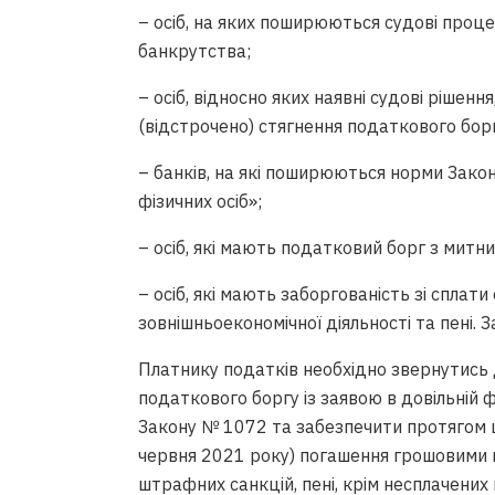
– осіб, на яких поширюються судові проц
банкрутства;
– осіб, відносно яких наявні судові рішен
(відстрочено) стягнення податкового борг
– банків, на які поширюються норми Зако
фізичних осіб»;
– осіб, які мають податковий борг з митни
– осіб, які мають заборгованість зі сплат
зовнішньоекономічної діяльності та пені. 
Платнику податків необхідно звернутись 
податкового боргу із заявою в довільній
Закону № 1072 та забезпечити протягом ш
червня 2021 року) погашення грошовими 
штрафних санкцій, пені, крім несплачени