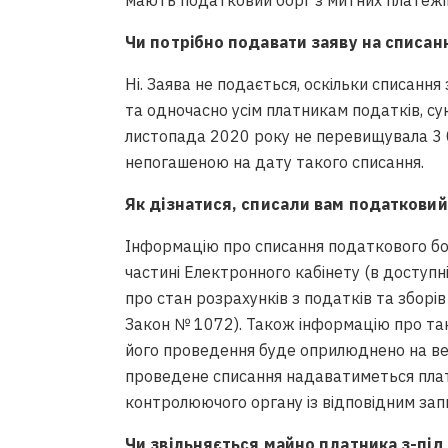
мають податковий борг з митних платежі
Чи потрібно подавати заяву на списан
Ні. Заява не подається, оскільки списан
та одночасно усім платникам податків, су
листопада 2020 року не перевищувала 3 
непогашеною на дату такого списання.
Як дізнатися, списали вам податковий 
Інформацію про списання податкового бо
частині Електронного кабінету (в доступн
про стан розрахунків з податків та зборі
Закон № 1072). Також інформацію про так
його проведення буде оприлюднено на веб
проведене списання надаватиметься платн
контролюючого органу із відповідним зап
Чи звільняється майно платника з-під 