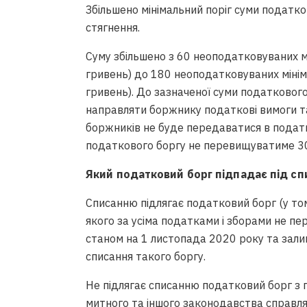
Збільшено мінімальний поріг суми податко
стягнення.
Суму збільшено з 60 неоподатковуваних м
гривень) до 180 неоподатковуваних мінім
гривень). До зазначеної суми податковог
направляти боржнику податкові вимоги т
боржників не буде передаватися в податк
податкового боргу не перевищуватиме 3
Який податковий борг підпадає під сп
Списанню підлягає податковий борг (у тому
якого за усіма податками і зборами не пе
станом на 1 листопада 2020 року та зал
списання такого боргу.
Не підлягає списанню податковий борг з п
митного та іншого законодавства справля