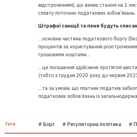
відстроченням), що виник станом на 1 лис
сплату поточних податкових зобов’язань.
Штрафні санкції та пеня будуть списан
…основна частина податкового боргу (без
процентів за користування розстрочення
грошовими коштами…
…це погашення здійснене протягом шести
(тобто з грудня 2020 року до червня 20
…та за умови, що платник податків забезп
податкових зобов’язань із загальнодержа
Теги
# Борг
# Регуляторна політика
# 