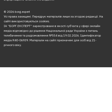
© 2026 borg.expert
Усі права захищені. Передрук матеріалів лише за згодою редакції. На
сайті використовуються cookies.
ІА “БОРГ.ЕКСПЕРТ” зареєстроване в якості суб’єкта у сфері онлайн
медіа відповідно до рішення Національної ради України з питань
телебачення та радіомовлення №554 від 19.02.2026. Ідентифікатор
медіа R40-06939. Матеріали на сайті призначені для осіб від 21-
річного віку.