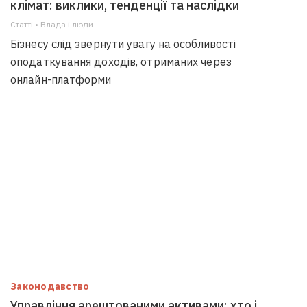
клімат: виклики, тенденції та наслідки
Статті • Влада i люди
Бізнесу слід звернути увагу на особливості
оподаткування доходів, отриманих через
онлайн-платформи
Законодавство
Управління арештованими активами: хто і