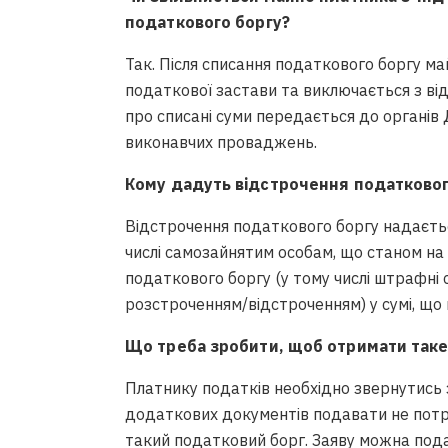
податкового боргу?
Так. Після списання податкового боргу ма
податкової застави та виключається з ві
про списані суми передається до органів
виконавчих проваджень.
Кому дадуть відстрочення податкового
Відстрочення податкового боргу надаєтьс
числі самозайнятим особам, що станом на
податкового боргу (у тому числі штрафні 
розстроченням/відстроченням) у сумі, що
Що треба зробити, щоб отримати таке
Платнику податків необхідно звернутись 
додаткових документів подавати не потрі
такий податковий борг. Заяву можна пода