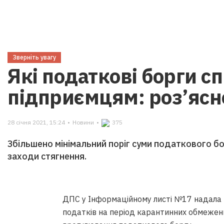
Зверніть увагу
Які податкові борги с
підприємцям: роз’яс
28 січня 2021, 15:24
•
Новини
•
375
Збільшено мінімальний поріг суми податкового бо
заходи стягнення.
ДПС у Інформаційному листі №17 надала 
податків на період карантинних обмежен