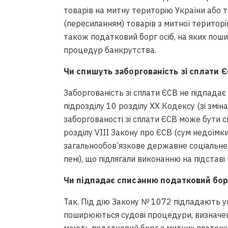
товарів на митну територію України або т
(пересиланням) товарів з митної території 
також податковий борг осіб, на яких пош
процедур банкрутства.
Чи спишуть заборгованість зі сплати Є
Заборгованість зі сплати ЄСВ не підпадає 
підрозділу 10 розділу ХХ Кодексу (зі змі
заборгованості зі сплати ЄСВ може бути с
розділу VІІІ Закону про ЄСВ (сум недоїмки
загальнообов’язкове державне соціальне 
пені), що підлягали виконанню на підстав
Чи підпадає списанню податковий бор
Так. Під дію Закону № 1072 підпадають усі 
поширюються судові процедури, визначені