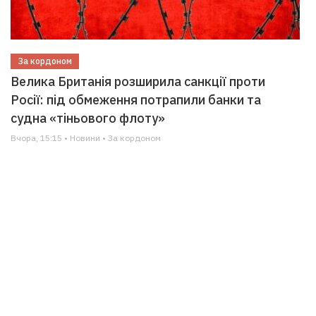
За кордоном
Велика Британія розширила санкції проти
Росії: під обмеження потрапили банки та
судна «тіньового флоту»
Вчора, 15:15 • Новини • За кордоном