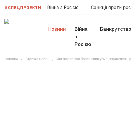
Війна з Росією
Санкції проти росі
#СПЕЦПРОЕКТИ
Новини
Війна
Банкрутств
з
Росією
Головна
Стрічка новин
Які податкові борги спишуть підприємцям: 