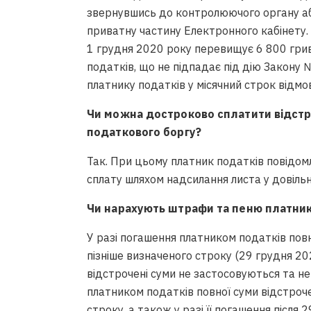
звернувшись до контролюючого органу або
приватну частину Електронного кабінету.
1 грудня 2020 року перевищує 6 800 грив
податків, що не підпадає під дію Закону
платнику податків у місячний строк відмо
Чи можна достроково сплатити відстр
податкового боргу?
Так. При цьому платник податків повідо
сплату шляхом надсилання листа у довільн
Чи нарахують штрафи та пеню платник
У разі погашення платником податків пов
пізніше визначеного строку (29 грудня 202
відстрочені суми не застосовуються та н
платником податків повної суми відстроч
строку, а також у разі її погашення після 