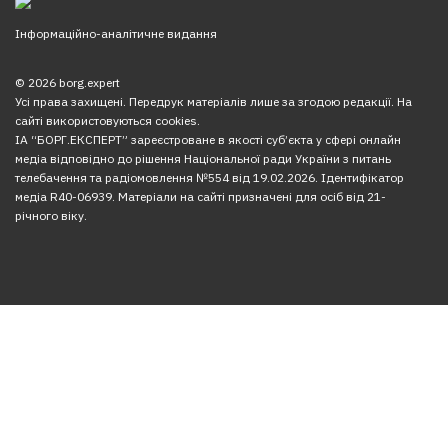
Інформаційно-аналітичне видання
© 2026 borg.expert
Усі права захищені. Передрук матеріалів лише за згодою редакції. На
сайті використовуються cookies.
ІА “БОРГ.ЕКСПЕРТ” зареєстроване в якості суб’єкта у сфері онлайн
медіа відповідно до рішення Національної ради України з питань
телебачення та радіомовлення №554 від 19.02.2026. Ідентифікатор
медіа R40-06939. Матеріали на сайті призначені для осіб від 21-
річного віку.