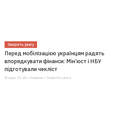
Зверніть увагу
Перед мобілізацією українцям радять
впорядкувати фінанси: Мін’юст і НБУ
підготували чекліст
Вчора, 15:46 • Новини • Зверніть увагу