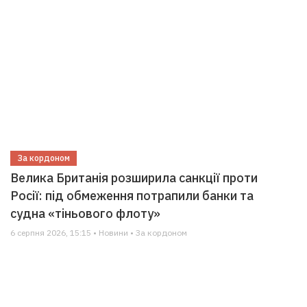
За кордоном
Велика Британія розширила санкції проти
Росії: під обмеження потрапили банки та
судна «тіньового флоту»
6 серпня 2026, 15:15 • Новини • За кордоном