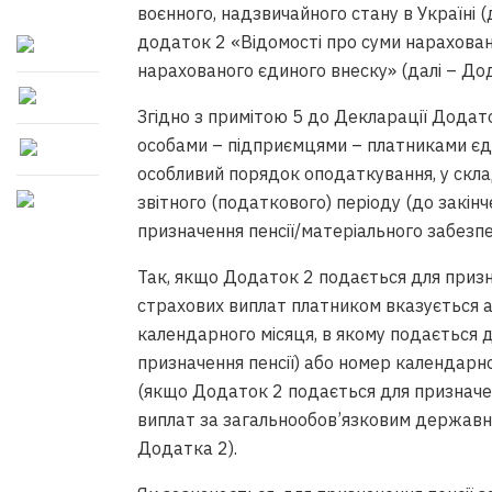
воєнного, надзвичайного стану в Україні (
додаток 2 «Відомості про суми нарахован
нарахованого єдиного внеску» (далі – До
Згідно з примітою 5 до Декларації Додат
особами – підприємцями – платниками єд
особливий порядок оподаткування, у скла
звітного (податкового) періоду (до закінче
призначення пенсії/матеріального забезпе
Так, якщо Додаток 2 подається для призн
страхових виплат платником вказується 
календарного місяця, в якому подається 
призначення пенсії) або номер календарн
(якщо Додаток 2 подається для призначе
виплат за загальнообов’язковим державн
Додатка 2).