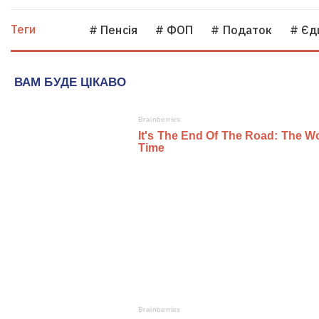
Теги
# Пенсія
# ФОП
# Податок
# Єд