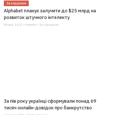
За кордоном
Alphabet планує залучити до $25 млрд на
розвиток штучного інтелекту
Вчора, 14:32 • Новини • За кордоном
За пів року українці сформували понад 69
тисяч онлайн-довідок про банкрутство
6 серпня 2026, 17:49 • Новини