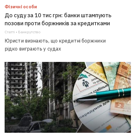
Фізичні особи
До суду за 10 тис грн: банки штампують
позови проти боржників за кредитками
Статті • Банкрутство
Юристи визнають, що кредитні боржники
рідко виграють у судах