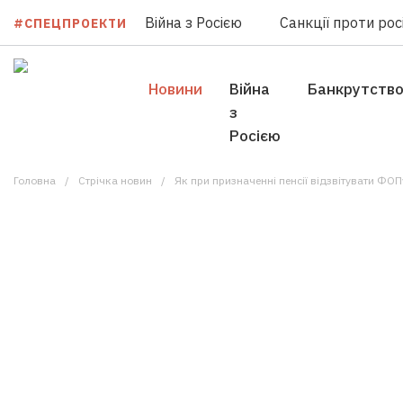
Війна з Росією
Санкції проти росі
#СПЕЦПРОЕКТИ
Новини
Війна
Банкрутств
з
Росією
Головна
Стрічка новин
Як при призначенні пенсії відзвітувати ФОП