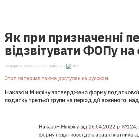
Як при призначенні пе
відзвітувати ФОПу на 
20 червня 2022, 17:52
•
Новини
•
494
Этот материал также доступен на русском
Наказом Мінфіну затверджено форму податкової
податку третьої групи на період дії воєнного, на
Наказом Мінфіну
від 26.04.2022 р. №124
,
форму податкової декларації платника єд