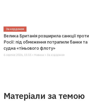
За кордоном
Велика Британія розширила санкції проти
Росії: під обмеження потрапили банки та
судна «тіньового флоту»
6 серпня 2026, 15:15 • Новини • За кордоном
Матеріали за темою