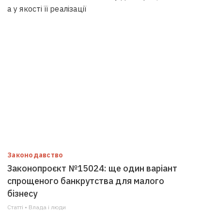
а у якості її реалізації
Законодавство
Законопроєкт №15024: ще один варіант
спрощеного банкрутства для малого
бізнесу
Статті • Влада i люди