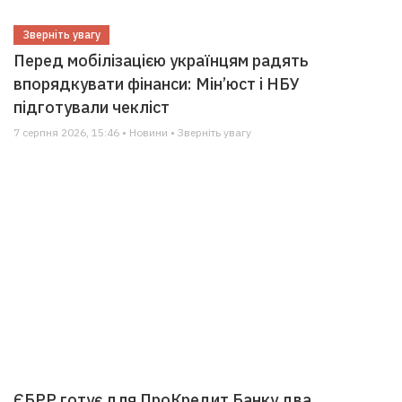
Зверніть увагу
Перед мобілізацією українцям радять
впорядкувати фінанси: Мін’юст і НБУ
підготували чекліст
7 серпня 2026, 15:46 • Новини • Зверніть увагу
ЄБРР готує для ПроКредит Банку два