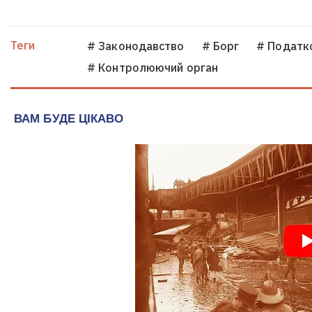
Теги
# Законодавство
# Борг
# Податк
# Контролюючий орган