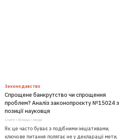
Законодавство
Спрощене банкрутство чи спрощення
проблем? Аналіз законопроєкту №15024 з
позиції науковця
Статті • Влада i люди
Як це часто буває з подібними ініціативами,
ключове питання полягає не у декларації мети,