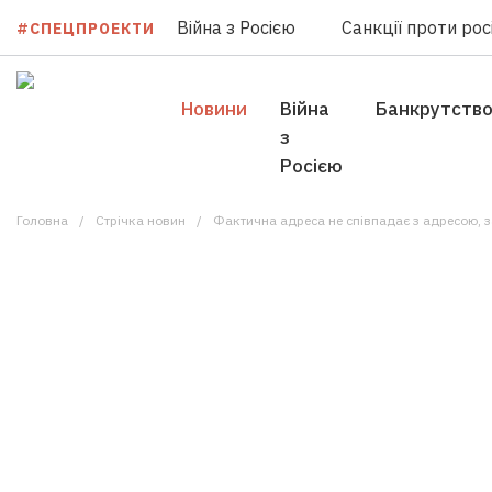
Війна з Росією
Санкції проти росі
#СПЕЦПРОЕКТИ
Новини
Війна
Банкрутств
з
Росією
Головна
Стрічка новин
Фактична адреса не співпадає з адресою, за якою платни