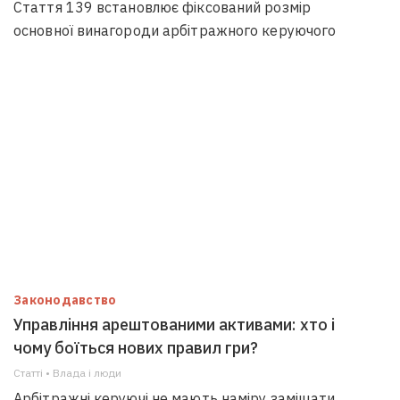
Стаття 139 встановлює фіксований розмір
основної винагороди арбітражного керуючого
Законодавство
Управління арештованими активами: хто і
чому боїться нових правил гри?
Статті • Влада i люди
Арбітражні керуючі не мають наміру заміщати