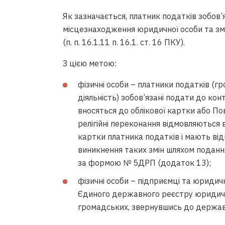
Як зазначається, платник податків зобов
місцезнаходження юридичної особи та змі
(п. п. 16.1.11 п. 16.1. ст. 16 ПКУ).
З цією метою:
фізичні особи – платники податків (г
діяльність) зобов’язані подати до кон
вносяться до облікової картки або Пов
релігійні переконання відмовляються 
картки платника податків і мають відм
виникнення таких змін шляхом подан
за формою № 5ДРП (додаток 13);
фізичні особи – підприємці та юридичн
Єдиного державного реєстру юридични
громадських, звернувшись до держав