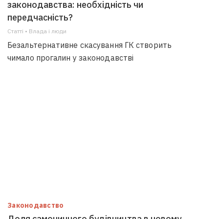
законодавства: необхідність чи
передчасність?
Статті • Влада i люди
Безальтернативне скасування ГК створить
чимало прогалин у законодавстві
Законодавство
Доля самочинного будівництва в новому