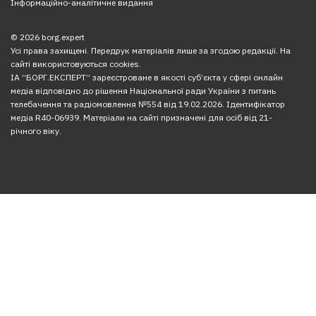
Інформаційно-аналітичне видання
© 2026 borg.expert
Усі права захищені. Передрук матеріалів лише за згодою редакції. На
сайті використовуються cookies.
ІА “БОРГ.ЕКСПЕРТ” зареєстроване в якості суб’єкта у сфері онлайн
медіа відповідно до рішення Національної ради України з питань
телебачення та радіомовлення №554 від 19.02.2026. Ідентифікатор
медіа R40-06939. Матеріали на сайті призначені для осіб від 21-
річного віку.