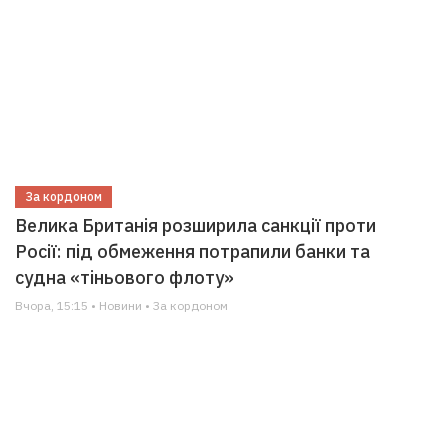
За кордоном
Велика Британія розширила санкції проти
Росії: під обмеження потрапили банки та
судна «тіньового флоту»
Вчора, 15:15 • Новини • За кордоном