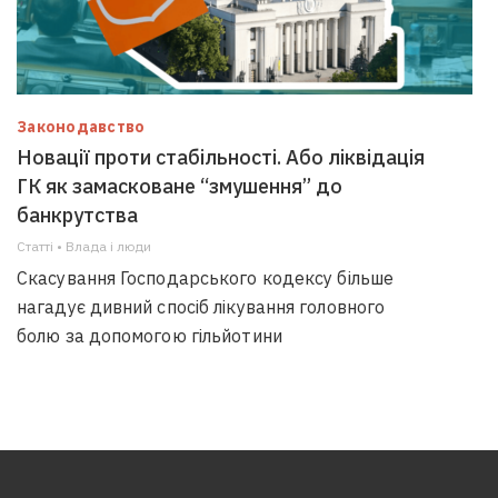
Законодавство
Новації проти стабільності. Або ліквідація
ГК як замасковане “змушення” до
банкрутства
Статті • Влада i люди
Скасування Господарського кодексу більше
нагадує дивний спосіб лікування головного
болю за допомогою гільйотини