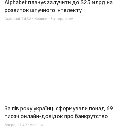
Alphabet планує залучити до $25 млрд на
розвиток штучного інтелекту
Сьогодні, 14:32 • Новини • За кордоном
За пів року українці сформували понад 69
тисяч онлайн-довідок про банкрутство
Вчора, 17:49 • Новини