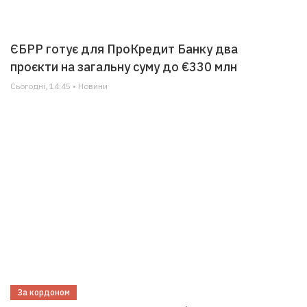
ЄБРР готує для ПроКредит Банку два
проєкти на загальну суму до €330 млн
Сьогодні, 14:45 • Новини
За кордоном