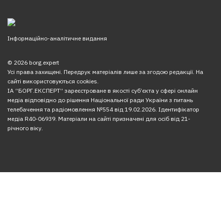
Інформаційно-аналітичне видання
© 2026 borg.expert
Усі права захищені. Передрук матеріалів лише за згодою редакції. На
сайті використовуються cookies.
ІА “БОРГ.ЕКСПЕРТ” зареєстроване в якості суб’єкта у сфері онлайн
медіа відповідно до рішення Національної ради України з питань
телебачення та радіомовлення №554 від 19.02.2026. Ідентифікатор
медіа R40-06939. Матеріали на сайті призначені для осіб від 21-
річного віку.