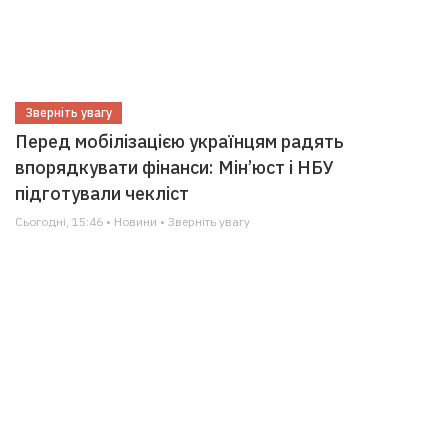
Зверніть увагу
Перед мобілізацією українцям радять
впорядкувати фінанси: Мін’юст і НБУ
підготували чекліст
Сьогодні, 15:46 • Новини • Зверніть увагу