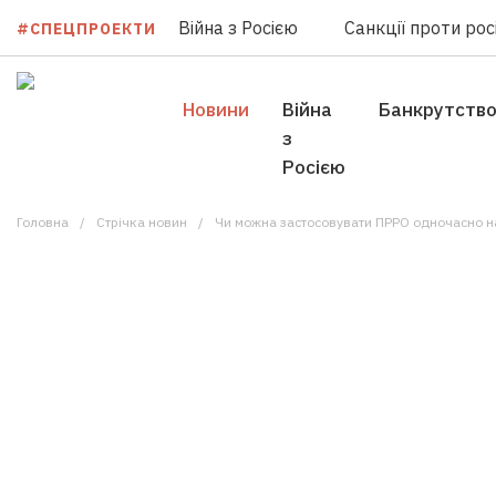
Війна з Росією
Санкції проти росі
#СПЕЦПРОЕКТИ
Новини
Війна
Банкрутств
з
Росією
Головна
Стрічка новин
Чи можна застосовувати ПРРО одночасно на