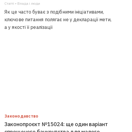
Статті • Влада i люди
Як це часто буває з подібними ініціативами,
ключове питання полягає не у декларації мети,
а у якості її реалізації
Законодавство
Законопроєкт №15024: ще один варіант
спрощеного банкрутства для малого