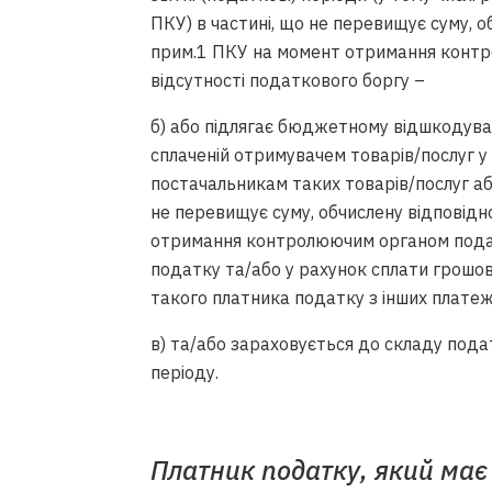
ПКУ) в частині, що не перевищує суму, о
прим.1 ПКУ на момент отримання контро
відсутності податкового боргу –
б) або підлягає бюджетному відшкодува
сплаченій отримувачем товарів/послуг у
постачальникам таких товарів/послуг а
не перевищує суму, обчислену відповідно
отримання контролюючим органом подат
податку та/або у рахунок сплати грошо
такого платника податку з інших плате
в) та/або зараховується до складу пода
періоду.
Платник податку, який ма