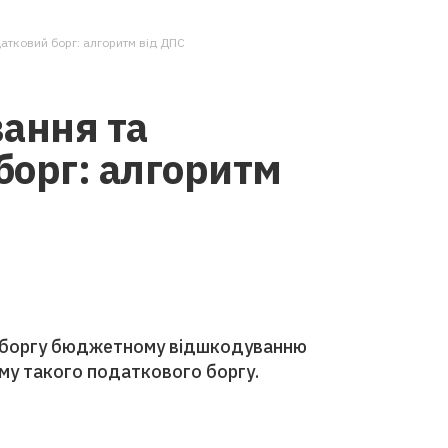
атковий борг: алгоритм від ДПС
ання та
борг: алгоритм
о боргу бюджетному відшкодуванню
уму такого податкового боргу.