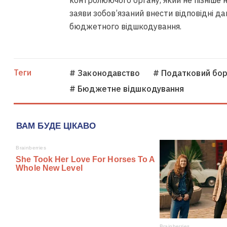
контролюючого органу, який не пізніше 
заяви зобов’язаний внести відповідні да
бюджетного відшкодування.
Теги
# Законодавство
# Податковий бор
# Бюджетне відшкодування