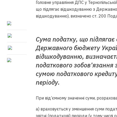
Головне управління ДПС у Тернопільські
що підлягає відшкодуванню з Державн
відшкодуванню), визначено ст. 200 Пода
Сума податку, що підлягає
Державного бюджету Укра
відшкодуванню, визначаєт
податкового зобов’язання з
сумою податкового кредиту 
періоду.
При від’ємному значенні суми, розрахован
а) враховується у зменшення суми подат
звітні (податкові) періоди (у тому числ