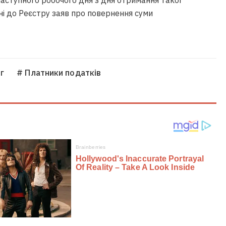
наступного робочого дня з дня отримання такої
ні до Реєстру заяв про повернення суми
г
# Платники податків