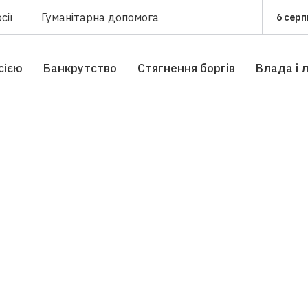
сії
Гуманітарна допомога
6 серп
сією
Банкрутство
Стягнення боргiв
Влада i 