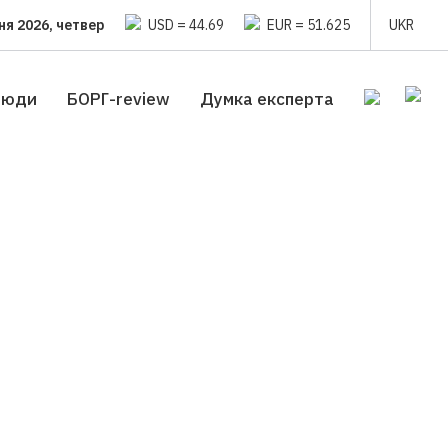
ня 2026, четвер
USD = 44.69
EUR = 51.625
UKR
люди
БОРГ-review
Думка експерта