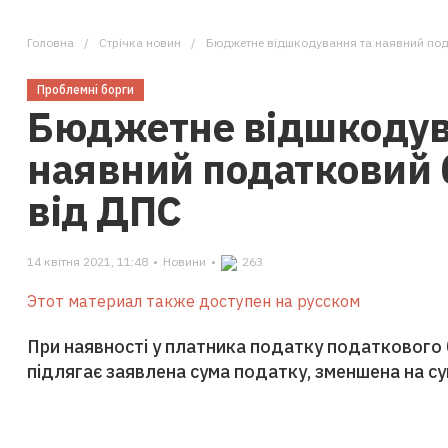
Головна
Стрічка новин
Бюджетне відшкодування та наявний под
Проблемні борги
Бюджетне відшкодув
наявний податковий 
від ДПС
14 квітня 2021, 11:48
•
Новини
•
263
Этот материал также доступен на русском
При наявності у платника податку податковог
підлягає заявлена сума податку, зменшена на с