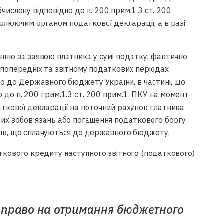
бчислену відповідно до п. 200 прим.1.3 ст. 200
люючим органом податкової декларації, а в разі
нню за заявою платника у сумі податку, фактично
 попередніх та звітному податкових періодах
бо до Державного бюджету України, в частині, що
 до п. 200 прим.1.3 ст. 200 прим.1. ПКУ на момент
кової декларації на поточний рахунок платника
вих зобов’язань або погашення податкового боргу
жів, що сплачуються до державного бюджету,
ткового кредиту наступного звітного (податкового)
є право на отримання бюджетного