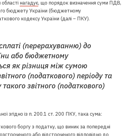
й області
нагадує
, що порядок визначення суми ПДВ,
ого бюджету України (бюджетному
ткового кодексу України (далі – ПКУ).
 сплаті (перерахуванню) до
їни або бюджетному
ься як різниця між сумою
вітного (податкового) періоду та
такого звітного (податкового)
ої згідно із п. 200.1 ст. 200 ПКУ, така сума:
кового боргу з податку, що виник за попередні
і розстроченого або відстроченого відповідно до