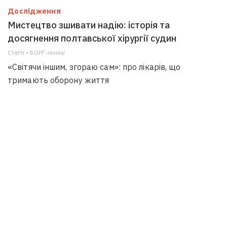
Дослідження
Мистецтво зшивати надію: історія та
досягнення полтавської хірургії судин
Статті • БОРГ-review
«Світячи іншим, згораю сам»: про лікарів, що
тримають оборону життя