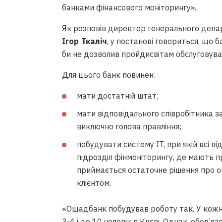
банками фінансового моніторингу».
Як розповів директор генерального деп
Ігор Ткаліч
, у постанові говориться, що 
би не дозволив пройдисвітам обслуговуват
Для цього банк повинен:
мати достатній штат;
мати відповідального співробітника за
виключно голова правління;
побудувати систему IT, при якій всі п
підрозділ фінмоніторингу, де мають п
приймається остаточне рішення про о
клієнтом.
«Ощадбанк побудував роботу так. У кожном
3-4 і до 10 чоловік в Києві. Однак, обов