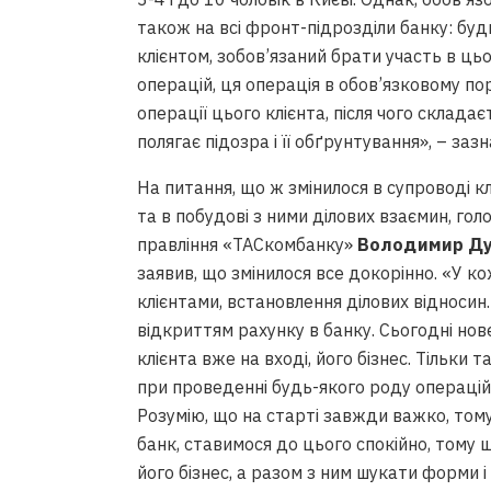
також на всі фронт-підрозділи банку: бу
клієнтом, зобов’язаний брати участь в цьо
операцій, ця операція в обов’язковому пор
операції цього клієнта, після чого склада
полягає підозра і її обґрунтування», – з
На питання, що ж змінилося в супроводі кл
та в побудові з ними ділових взаємин, гол
правління «ТАСкомбанку»
Володимир Д
заявив, що змінилося все докорінно. «У к
клієнтами, встановлення ділових відносин
відкриттям рахунку в банку. Сьогодні но
клієнта вже на вході, його бізнес. Тільки
при проведенні будь-якого роду операцій,
Розумію, що на старті завжди важко, тому 
банк, ставимося до цього спокійно, тому 
його бізнес, а разом з ним шукати форми і 