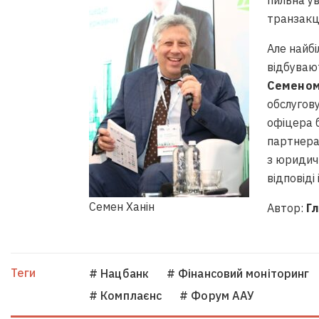
пильна ув
транзакці
Але найбі
відбувают
Семеном
обслугов
офіцера 
партнера
з юридич
відповіді
Семен Ханін
Автор:
Г
Теги
# Нацбанк
# Фінансовий моніторинг
# Комплаєнс
# Форум ААУ