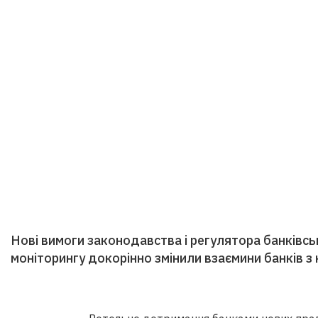
Нові вимоги законодавства і регулятора банківсь
моніторингу докорінно змінили взаємини банків з