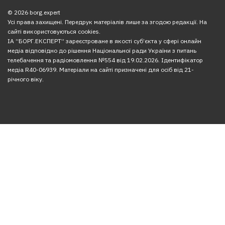
© 2026 borg.expert
Усі права захищені. Передрук матеріалів лише за згодою редакції. На
сайті використовуються cookies.
ІА “БОРГ.ЕКСПЕРТ” зареєстроване в якості суб’єкта у сфері онлайн
медіа відповідно до рішення Національної ради України з питань
телебачення та радіомовлення №554 від 19.02.2026. Ідентифікатор
медіа R40-06939. Матеріали на сайті призначені для осіб від 21-
річного віку.