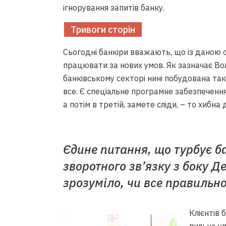
ігнорування запитів банку.
Тривоги сторін
Сьогодні банкіри вважають, що із даною с
працювати за нових умов. Як зазначає В
банківському секторі нині побудована та
все. Є спеціальне програмне забезпечення
а потім в третій, замете сліди, – то хибна 
Єдине питання, що турбує ба
зворотного зв’язку з боку Д
зрозуміло, чи все правильно
Клієнтів 