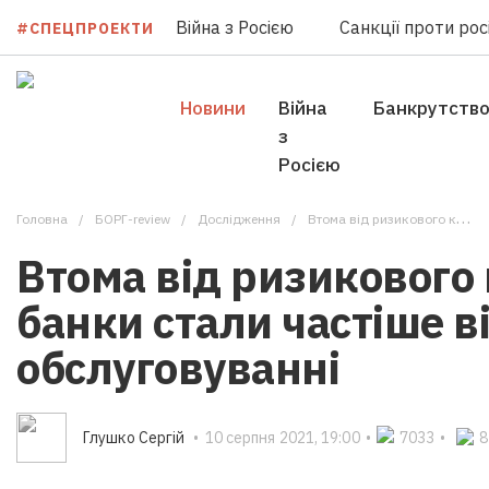
Війна з Росією
Санкції проти росі
#СПЕЦПРОЕКТИ
Новини
Війна
Банкрутств
з
Росією
Головна
БОРГ-review
Дослідження
Втома від ризикового клієнта: чому банки стали частіше відмовляти в обслуговуванні
Втома від ризикового 
банки стали частіше в
обслуговуванні
Глушко Сергій
•
10 серпня 2021, 19:00
•
7033
•
8