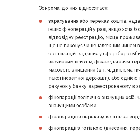
Зокрема, до них відносяться:
зарахування або переказ коштів, нада
інших фіноперацій у разі, якщо хоча б 
відповідну реєстрацію, місце прожив
що не виконує чи неналежним чином 
організацій, задіяних у сфері боротьб
злочинним шляхом, фінансуванням те
масового знищення (в т. ч. дипломат
такої іноземної держави), або однією і
рахунок у банку, зареєстрованому в з
фіноперації політично значущих осіб, чл
значущими особами;
фіноперації із переказу коштів за корд
фіноперації з готівкою (внесення, пер