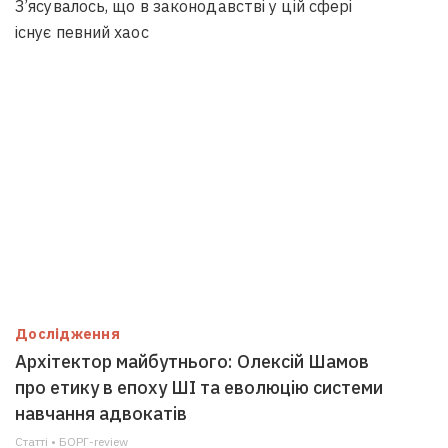
З’ясувалось, що в законодавстві у цій сфері
існує певний хаос
Дослідження
Архітектор майбутнього: Олексій Шамов
про етику в епоху ШІ та еволюцію системи
навчання адвокатів
Статті • БОРГ-review