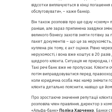
відсотки виплачуються в кінці погашення ц
обслуговувати», – каже банкір.
Він також розповів про ще одну «схему» 
раніше, але зараз припинена завдяки змі
великого бізнесу захотів зняти готівку з
пакет документів – що це за нерухомість,
куплена рік тому, є акт оцінки. Рівно через
нерухомості, і вона вже коштує в 20 разі
щедрого клієнта. Ситуація не природна, і 
Такі речі банк вже не пропускає. Клієнти 
потім виправдовуватися перед правоохор
коли юридична особа має намір знімати го
клієнта детально пояснити, навіщо це йому
Про зростаюче значення репутації клієнта
розповіла член правління, директор з ко
«Альфа-банк»
Поліна Харченко
. Банки с