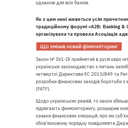
однакові для всіх банків.
Як з цим нині живеться усім причетни
традиційному форумі «A2B: Banking & 
організувала та провела Асоціація адв
Що змінив новий фінмоніторинг
Закон № 361-IX прийнятий в руслі євро ін
українське законодавство з питань запобі
четвертої Директиви ЄС 2015/849 та Рег
розробки фінансових заходів боротьби з
(FATF).
Щодо українських реалій, то закон збільш
підлягають фінмоніторингу, розширив коло
ознаки фінансових операцій, про які суб’є
обов’язковому порядку повідомляти Держ