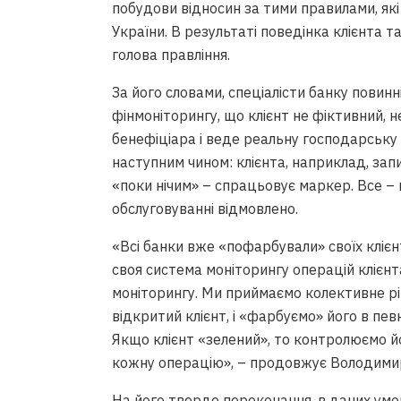
побудови відносин за тими правилами, які
України. В результаті поведінка клієнта 
голова правління.
За його словами, спеціалісти банку повинні
фінмоніторингу, що клієнт не фіктивний, 
бенефіціара і веде реальну господарську 
наступним чином: клієнта, наприклад, запи
«поки нічим» – спрацьовує маркер. Все – м
обслуговуванні відмовлено.
«Всі банки вже «пофарбували» своїх клієн
своя система моніторингу операцій клієнта
моніторингу. Ми приймаємо колективне ріш
відкритий клієнт, і «фарбуємо» його в пев
Якщо клієнт «зелений», то контролюємо 
кожну операцію», – продовжує Володими
На його тверде переконання, в даних умов