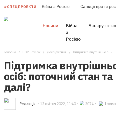
Війна з Росією
Санкції проти росі
#СПЕЦПРОЕКТИ
Новини
Війна
Банкрутств
з
Росією
Головна
БОРГ-review
Дослідження
Підтримка внутрішньо переміщених осіб: поточний стан та що робити далі?
Підтримка внутрішнь
осіб: поточний стан т
далі?
Редакцiя
•
13 квітня 2022, 11:40
•
3074
•
1 хвил