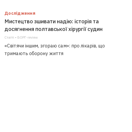
Дослідження
Мистецтво зшивати надію: історія та
досягнення полтавської хірургії судин
Статті • БОРГ-review
«Світячи іншим, згораю сам»: про лікарів, що
тримають оборону життя