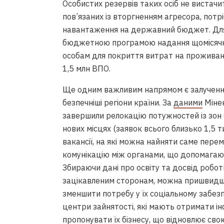
Особистих резервів таких осіб не вистачит
пов’язаних із вторгненням агресора, потр
навантаження на державний бюджет. Для 
бюджетною програмою надання щомісячн
особам для покриття витрат на проживан
1,5 млн ВПО.
Ще одним важливим напрямом є залучення 
безпечніші регіони країни. За
даними
Мінек
завершили релокацію потужностей із зон б
нових місцях (заявок всього близько 1,5 т
вакансії, на які можна найняти саме перем
комунікацію між органами, що допомагают
Збираючи дані про освіту та досвід робот
зацікавленим сторонам, можна пришвидши
зменшити потребу у їх соціальному забез
центри зайнятості, які мають отримати і
пропонувати їх бізнесу, що відновлює сво