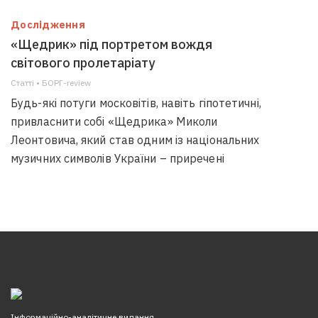
Дослідження
«Щедрик» під портретом вождя
світового пролетаріату
Статті • БОРГ-review
Будь-які потуги московітів, навіть гіпотетичні,
привласнити собі «Щедрика» Миколи
Леонтовича, який став одним із національних
музичних символів України – приречені
Інформаційно-аналітичне видання