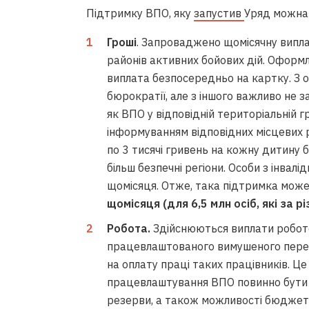
Підтримку ВПО, яку
запустив
Уряд можна 
Гроші
. Запроваджено щомісячну виплат
районів активних бойових дій. Оформ
виплата безпосередньо на картку. З о
бюрократії, але з іншого важливо не 
як ВПО у відповідній територіальній 
інформуванням відповідних місцевих 
по 3 тисячі гривень на кожну дитину б
більш безпечні регіони. Особи з інвал
щомісяця. Отже, така підтримка мо
щомісяця (для 6,5 млн осіб, які за р
Робота.
Здійснюються виплати робото
працевлаштованого вимушеного перес
на оплату праці таких працівників. Це
працевлаштування ВПО повинно бути о
резерви, а також можливості бюджетн