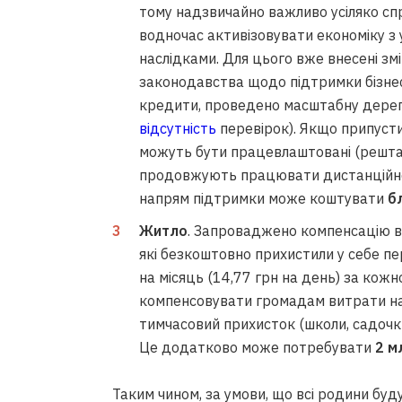
тому надзвичайно важливо усіляко сп
водночас активізовувати економіку з 
наслідками. Для цього вже внесені зм
законодавства щодо підтримки бізне
кредити, проведено масштабну дерег
відсутність
перевірок). Якщо припусти
можуть бути працевлаштовані (решта – 
продовжують працювати дистанційно н
напрям підтримки може коштувати
б
Житло
. Запроваджено компенсацію в
які безкоштовно прихистили у себе пе
на місяць (14,77 грн на день) за кожн
компенсовувати громадам витрати на 
тимчасовий прихисток (школи, садочки
Це додатково може потребувати
2 м
Таким чином, за умови, що всі родини бу