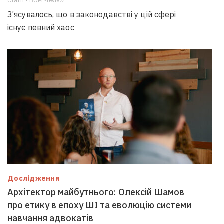
Статті • БОРГ-review
З’ясувалось, що в законодавстві у цій сфері
існує певний хаос
Дослідження
Архітектор майбутнього: Олексій Шамов
про етику в епоху ШІ та еволюцію системи
навчання адвокатів