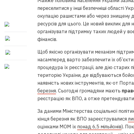
Майже половина населення України зазнал
переселитися у інші безпечніші області Укр
окупацію рашистами або через знищену 
ресурсів для цього. Це новий виклик для 
організувати підтримку таких людей у воє
фінансів.
Щоб якісно організувати механізм підтри
насамперед варто забезпечити їх об’єктив
процедура їх реєстрації, але дію старих п
територію України, де відбуваються бойов
наявність нових інструментів, як-от Портал
березня
. Сьогодні громадяни мають
прав
реєстрацію як ВПО, а отже претендувати
За даними Міністерства соціальної політ
кінця березня як ВПО зареєструвалися
ли
оцінками МОМ їх
понад 6,5 мільйонів
). П