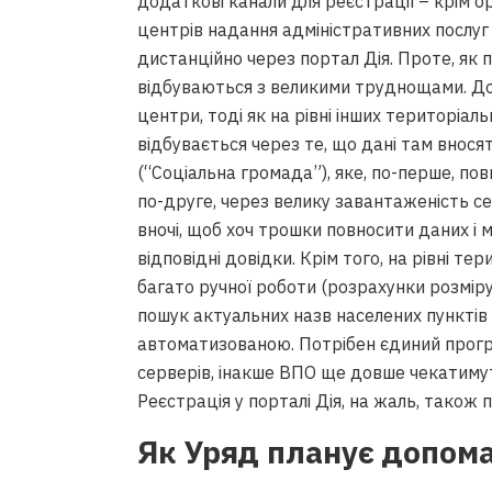
додаткові канали для реєстрації – крім о
центрів надання адміністративних послуг 
дистанційно через портал Дія. Проте, як 
відбуваються з великими труднощами. До
центри, тоді як на рівні інших територіал
відбувається через те, що дані там внос
(“Соціальна громада”), яке, по-перше, пов
по-друге, через велику завантаженість с
вночі, щоб хоч трошки повносити даних і
відповідні довідки. Крім того, на рівні 
багато ручної роботи (розрахунки розміру
пошук актуальних назв населених пунктів піс
автоматизованою. Потрібен єдиний прог
серверів, інакше ВПО ще довше чекатимут
Реєстрація у порталі Дія, на жаль, також
Як Уряд планує допом