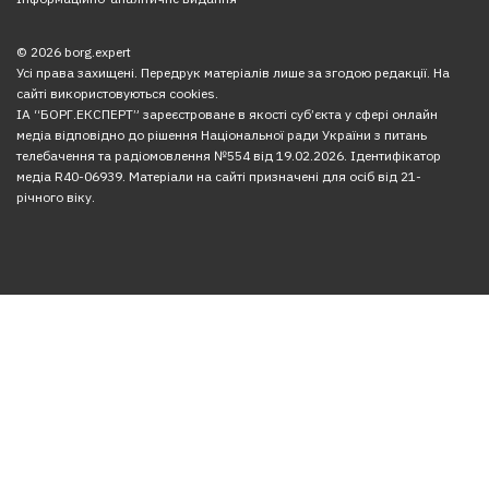
© 2026 borg.expert
Усі права захищені. Передрук матеріалів лише за згодою редакції. На
сайті використовуються cookies.
ІА “БОРГ.ЕКСПЕРТ” зареєстроване в якості суб’єкта у сфері онлайн
медіа відповідно до рішення Національної ради України з питань
телебачення та радіомовлення №554 від 19.02.2026. Ідентифікатор
медіа R40-06939. Матеріали на сайті призначені для осіб від 21-
річного віку.