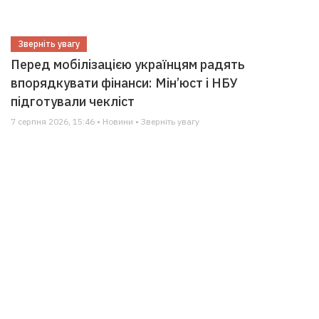
Зверніть увагу
Перед мобілізацією українцям радять
впорядкувати фінанси: Мін’юст і НБУ
підготували чекліст
7 серпня 2026, 15:46 • Новини • Зверніть увагу