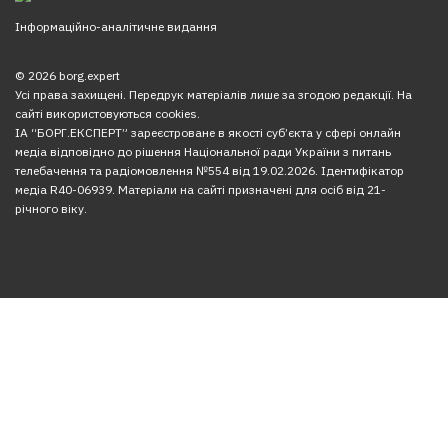
Інформаційно-аналітичне видання
© 2026 borg.expert
Усі права захищені. Передрук матеріалів лише за згодою редакції. На
сайті використовуються cookies.
ІА “БОРГ.ЕКСПЕРТ” зареєстроване в якості суб’єкта у сфері онлайн
медіа відповідно до рішення Національної ради України з питань
телебачення та радіомовлення №554 від 19.02.2026. Ідентифікатор
медіа R40-06939. Матеріали на сайті призначені для осіб від 21-
річного віку.