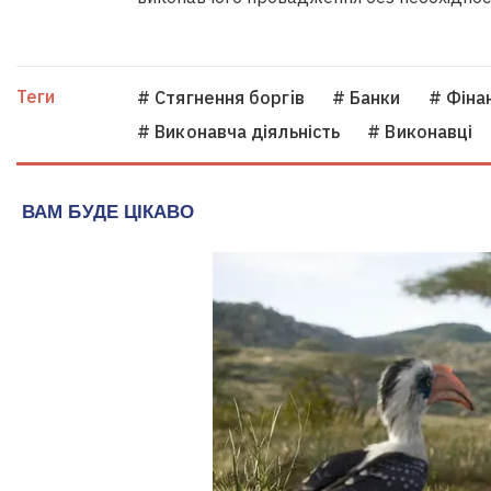
Теги
# Стягнення боргiв
# Банки
# Фінан
# Виконавча діяльність
# Виконавці