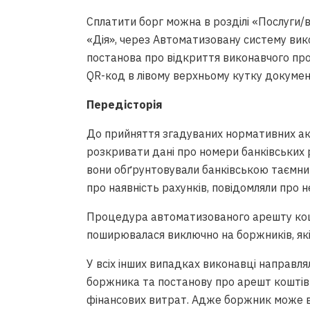
Сплатити борг можна в розділі «Послуги
«Дія», через Автоматизовану систему ви
постанова про відкриття виконавчого про
QR-код в лівому верхньому кутку докумен
Передісторія
До прийняття згадуваних нормативних акт
розкривати дані про номери банківських р
вони обґрунтовували банківською таємни
про наявність рахунків, повідомляли про 
Процедура автоматизованого арешту кошт
поширювалася виключно на боржників, які
У всіх інших випадках виконавці направл
боржника та постанову про арешт коштів 
фінансових витрат. Адже боржник може в