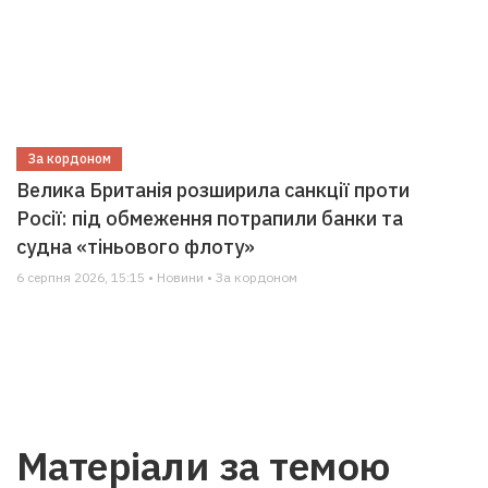
За кордоном
Велика Британія розширила санкції проти
Росії: під обмеження потрапили банки та
судна «тіньового флоту»
6 серпня 2026, 15:15 • Новини • За кордоном
Матеріали за темою