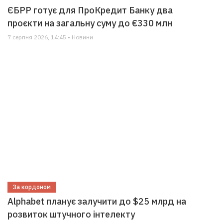
ЄБРР готує для ПроКредит Банку два
проєкти на загальну суму до €330 млн
7 серпня 2026, 14:45 • Новини
За кордоном
Alphabet планує залучити до $25 млрд на
розвиток штучного інтелекту