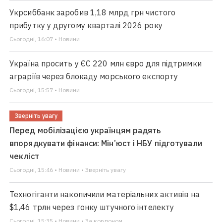
Укрсиббанк заробив 1,18 млрд грн чистого
прибутку у другому кварталі 2026 року
Сьогодні, 16:07 • Новини
Україна просить у ЄС 220 млн євро для підтримки
аграріїв через блокаду морського експорту
Сьогодні, 15:57 • Новини
Зверніть увагу
Перед мобілізацією українцям радять
впорядкувати фінанси: Мін’юст і НБУ підготували
чекліст
Сьогодні, 15:46 • Новини • Зверніть увагу
Техногіганти накопичили матеріальних активів на
$1,46 трлн через гонку штучного інтелекту
Сьогодні, 15:35 • Новини • За кордоном