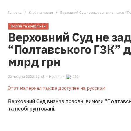
Головна
Стрічка новин
Верховний Суд не задовольнив позов “По
Колізії та конфлікти
Верховний Суд не за
“Полтавського ГЗК” 
млрд грн
22 червня 2022, 11:43
•
Новини
•
420
Этот материал также доступен на русском
Верховний Суд визнав позовні вимоги “Полтавс
та необгрунтовані.