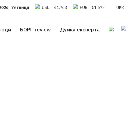
2026, п’ятниця
USD = 44.763
EUR = 51.672
UKR
люди
БОРГ-review
Думка експерта