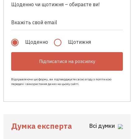
Щоденно чи щотижня – обираєте ви!
Щоденно
Щотижня
Підписатися на розсилку
Відправляючи цю форму, ви підтверджуєте свою згоду з політикою
передачі і використання даних на цьому сайті.
Думка експерта
Всі думки