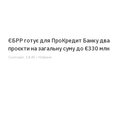
ЄБРР готує для ПроКредит Банку два
проєкти на загальну суму до €330 млн
Сьогодні, 14:45 • Новини