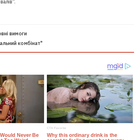
алів”.
вні вимоги
альний комбінат"