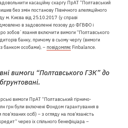
задовольнити касаційну скаргу ПрАТ “Полтавський
ишив без змін постанову Північного апеляційного
ду м. Києва від 25.10.2017 (у справі
відмовлено в задоволенні позову до ФГВФО і
 про зобов`язання включити вимоги “Полтавського
диторів банку, причому в сьому чергу (вимоги
 з банком особами), –
повідомляє
Finbalance.
вні вимоги “Полтавського ГЗК” до
бгрунтовані.
рські вимоги ПрАТ “Полтавський гірничо-
млн грн були включені Фондом гарантування в
пов’язаних осіб) – з огляду на пов’язаність
кредит” через їх спільного бенефіціара –