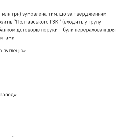
85 млн грн) зумовлена тим, що за твердженням
зитів “Полтавського ГЗК” (входить у групу
 банком договорів поруки – були перераховані для
дитами:
о вуглецю»,
завод»,