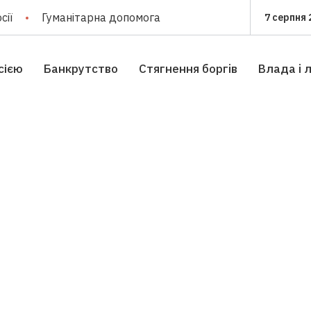
сії
Гуманітарна допомога
7 серпня 
сією
Банкрутство
Стягнення боргiв
Влада i 