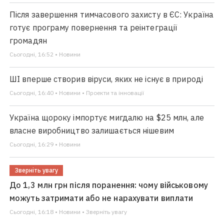
Після завершення тимчасового захисту в ЄС: Україна
готує програму повернення та реінтеграції
громадян
Сьогодні, 16:52 • Новини
ШІ вперше створив віруси, яких не існує в природі
Сьогодні, 16:40 • Новини • Проекти та інновації
Україна щороку імпортує мигдалю на $25 млн, але
власне виробництво залишається нішевим
Сьогодні, 16:29 • Новини
Зверніть увагу
До 1,3 млн грн після поранення: чому військовому
можуть затримати або не нарахувати виплати
Сьогодні, 16:18 • Новини • Зверніть увагу