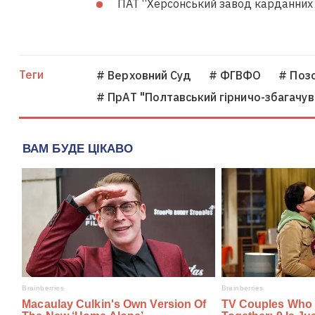
ПАТ “Херсонський завод карданних в
Теги
# Верховний Суд
# ФГВФО
# Позо
# ПрАТ "Полтавський гірничо-збагачув