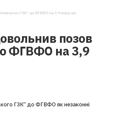
лтавського ГЗК” до ФГВФО на 3,9 млрд грн
довольнив позов
до ФГВФО на 3,9
ького ГЗК” до ФГВФО як незаконні