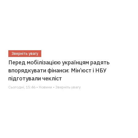
Зверніть увагу
Перед мобілізацією українцям радять
впорядкувати фінанси: Мін’юст і НБУ
підготували чекліст
Сьогодні, 15:46 • Новини • Зверніть увагу