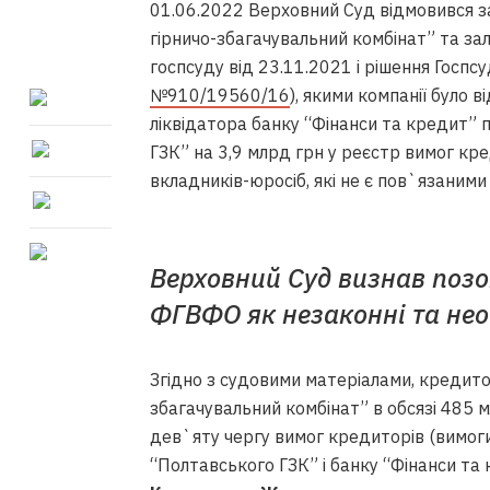
01.06.2022 Верховний Суд відмовився 
гірничо-збагачувальний комбінат” та зал
госпсуду від 23.11.2021 і рішення Госпсу
№910/19560/16
), якими компанії було 
ліквідатора банку “Фінанси та кредит”
ГЗК” на 3,9 млрд грн у реєстр вимог кре
вкладників-юросіб, які не є пов`язаними
Верховний Суд визнав позо
ФГВФО як незаконні та нео
Згідно з судовими матеріалами, кредито
збагачувальний комбінат” в обсязі 485 
дев`яту чергу вимог кредиторів (вимоги 
“Полтавського ГЗК” і банку “Фінанси та 