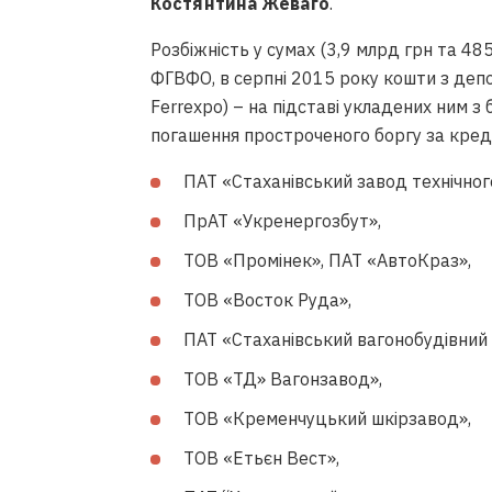
Костянтина Жеваго
.
Розбіжність у сумах (3,9 млрд грн та 4
ФГВФО, в серпні 2015 року кошти з депо
Ferrexpo) – на підставі укладених ним з
погашення простроченого боргу за кре
ПАТ «Стаханівський завод технічног
ПрАТ «Укренергозбут»,
ТОВ «Промінек», ПАТ «АвтоКраз»,
ТОВ «Восток Руда»,
ПАТ «Стаханівський вагонобудівний 
ТОВ «ТД» Вагонзавод»,
ТОВ «Кременчуцький шкірзавод»,
ТОВ «Етьєн Вест»,