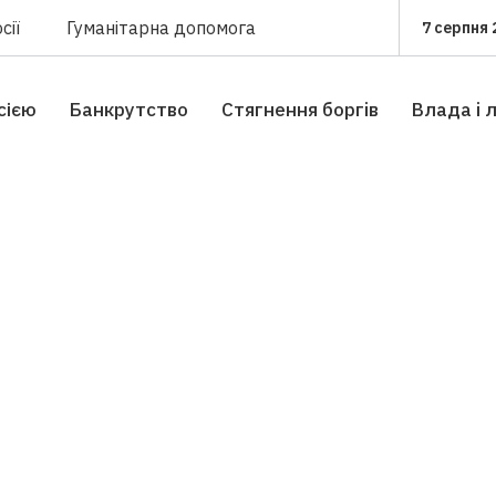
сії
Гуманітарна допомога
7 серпня 
сією
Банкрутство
Стягнення боргiв
Влада i 