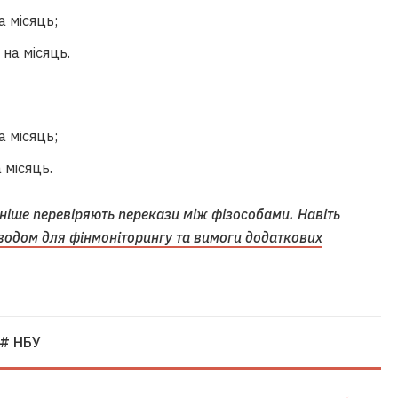
а місяць;
 на місяць.
а місяць;
 місяць.
ніше перевіряють перекази між фізособами. Навіть
водом для фінмоніторингу та вимоги додаткових
# НБУ