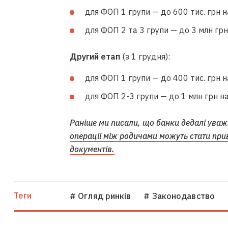
для ФОП 1 групи — до 600 тис. грн н
для ФОП 2 та 3 групи — до 3 млн грн
Другий етап
(з 1 грудня):
для ФОП 1 групи — до 400 тис. грн н
для ФОП 2-3 групи — до 1 млн грн на
Раніше ми писали, що банки дедалі уваж
операції між родичами можуть стати при
документів.
Теги
# Огляд ринків
# Законодавство