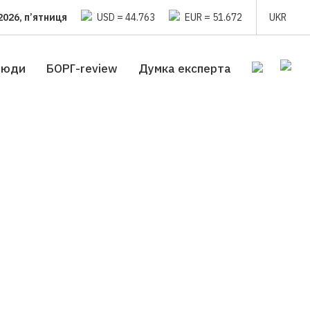
2026, п’ятниця
USD = 44.763
EUR = 51.672
UKR
люди
БОРГ-review
Думка експерта