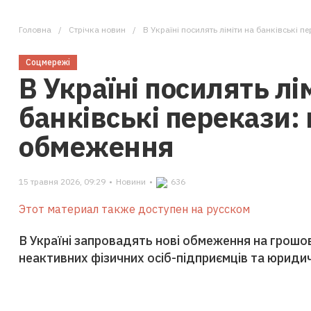
Головна
Стрічка новин
В Україні посилять ліміти на банківські 
Соцмережі
В Україні посилять лі
банківські перекази:
обмеження
15 травня 2026, 09:29
•
Новини
•
636
Этот материал также доступен на русском
В Україні запровадять нові обмеження на грошов
неактивних фізичних осіб-підприємців та юридич