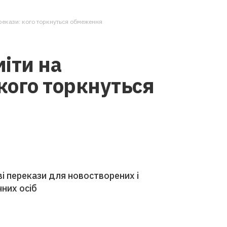
перекази: кого торкнуться обмеження
міти на
 кого торкнуться
і перекази для новостворених і
них осіб