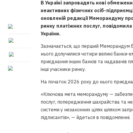
В Україні запровадять нові обмеженн
неактивних фізичних осіб-підприємці
оновленій редакції Меморандуму пр
ринку платіжних послуг, повідомил
України.
Зазначається, що перший Меморандум бу
нього долучилися чотири великі банки-е
приєднання інших банків та надавачів пл
інші учасники ринку.
На початок 2026 року до нього приєднал
«Ключова мета меморандуму — забезпеч
послуг, попередження шахрайства та н
системи у незаконних цілях шляхом зап
підписантів», — йдеться в повідомленні.