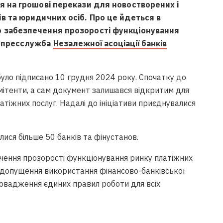
я на грошові перекази для новостворених і
в та юридичних осіб. Про це йдеться в
о забезпечення прозорості функціонування
а пресслужба
Незалежної асоціації банків
ло підписано 10 грудня 2024 року. Спочатку до
мітенти, а сам документ залишався відкритим для
атіжних послуг. Надалі до ініціативи приєднувалися
ися більше 50 банків та фінустанов.
ення прозорості функціонування ринку платіжних
едопущення використання фінансово-банківської
ровадження єдиних правил роботи для всіх