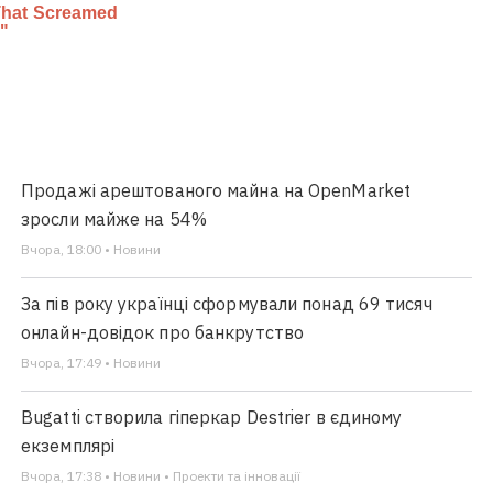
Продажі арештованого майна на OpenMarket
зросли майже на 54%
Вчора, 18:00 • Новини
За пів року українці сформували понад 69 тисяч
онлайн-довідок про банкрутство
Вчора, 17:49 • Новини
Bugatti створила гіперкар Destrier в єдиному
екземплярі
Вчора, 17:38 • Новини • Проекти та інновації