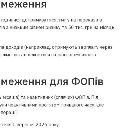
бмеження
огодилися дотримуватися ліміту на перекази в
тів з низьким рівнем ризику та 50 тис. грн на місяць
ела доходів (наприклад, отримують зарплату через
, ліміт встановлюється на рівні щомісячного
бмеження для ФОПів
 місяців) та неактивних (сплячих) ФОПів. Під
ули неактивними протягом тривалого часу, але
перації.
еться 1 вересня 2026 року: