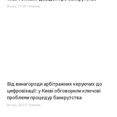
Вчора, 17:49 • Новини
Від винагороди арбітражних керуючих до
цифровізації: у Києві обговорили ключові
проблеми процедур банкрутства
Вчора, 16:57 • Новини