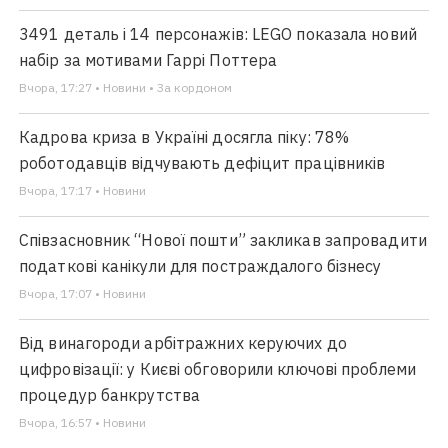
3491 деталь і 14 персонажів: LEGO показала новий
набір за мотивами Гаррі Поттера
Вчора, 17:27 • Новини • За кордоном
Кадрова криза в Україні досягла піку: 78%
роботодавців відчувають дефіцит працівників
Вчора, 17:17 • Новини
Співзасновник “Нової пошти” закликав запровадити
податкові канікули для постраждалого бізнесу
Вчора, 17:07 • Новини
Від винагороди арбітражних керуючих до
цифровізації: у Києві обговорили ключові проблеми
процедур банкрутства
Вчора, 16:57 • Новини