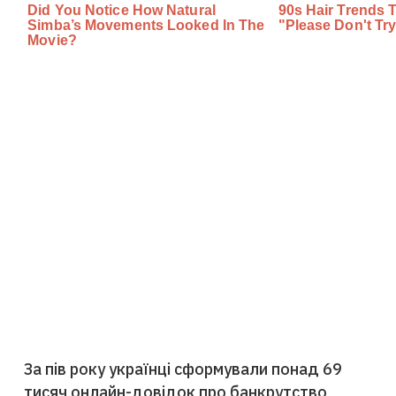
За пів року українці сформували понад 69
тисяч онлайн-довідок про банкрутство