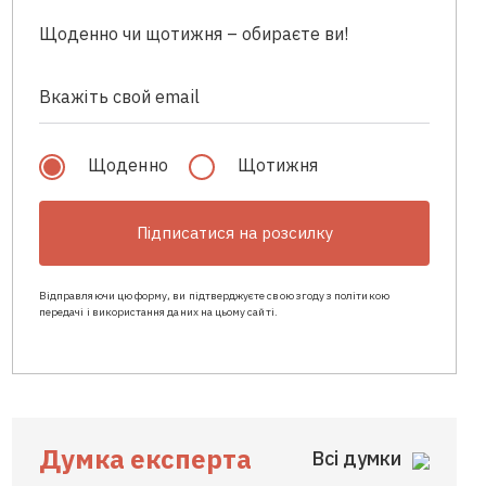
Щоденно чи щотижня – обираєте ви!
Щоденно
Щотижня
Підписатися на розсилку
Відправляючи цю форму, ви підтверджуєте свою згоду з політикою
передачі і використання даних на цьому сайті.
Думка експерта
Всі думки