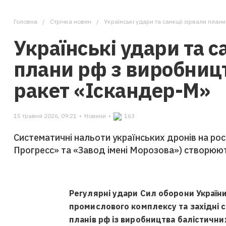
Головна
Стрічка новин
Українські удари та санкції зірвали план
Українські удари та с
плани рф з виробниц
ракет «Іскандер-М»
15 травня 2026, 09:21
•
Новини
•
163
Систематичні нальоти українських дронів на ро
Прогресс» та «Завод імені Морозова») створюют
Регулярні удари Сил оборони Україн
промислового комплексу та західні 
планів рф із виробництва балістични