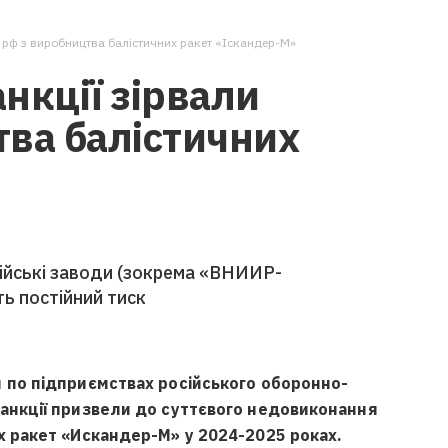
и рф з виробництва балістичних ракет «Іскандер-М»
анкції зірвали
тва балістичних
сійські заводи (зокрема «ВНИИР-
ь постійний тиск
и по підприємствах російського оборонно-
санкції призвели до суттєвого недовиконання
х ракет «Искандер-М» у 2024-2025 роках.