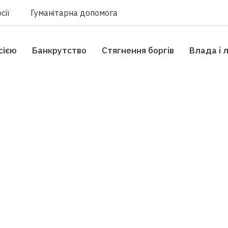
сії
Гуманітарна допомога
сією
Банкрутство
Стягнення боргiв
Влада i 