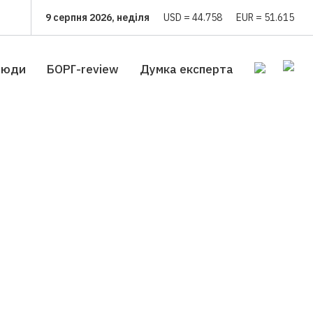
9 серпня 2026, неділя
USD = 44.758
EUR = 51.615
люди
БОРГ-review
Думка експерта