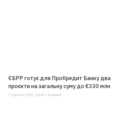
ЄБРР готує для ПроКредит Банку два
проєкти на загальну суму до €330 млн
7 серпня 2026, 14:45 • Новини