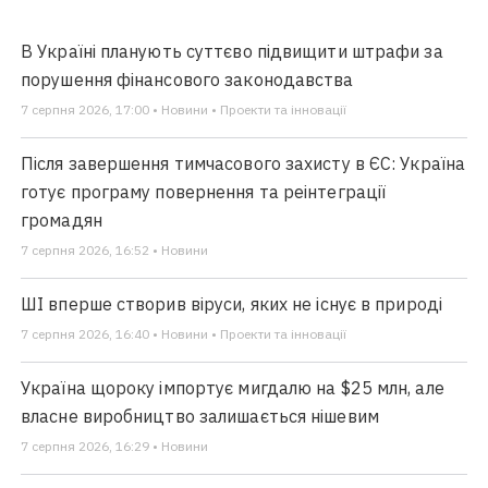
В Україні планують суттєво підвищити штрафи за
порушення фінансового законодавства
7 серпня 2026, 17:00 • Новини • Проекти та інновації
Після завершення тимчасового захисту в ЄС: Україна
готує програму повернення та реінтеграції
громадян
7 серпня 2026, 16:52 • Новини
ШІ вперше створив віруси, яких не існує в природі
7 серпня 2026, 16:40 • Новини • Проекти та інновації
Україна щороку імпортує мигдалю на $25 млн, але
власне виробництво залишається нішевим
7 серпня 2026, 16:29 • Новини