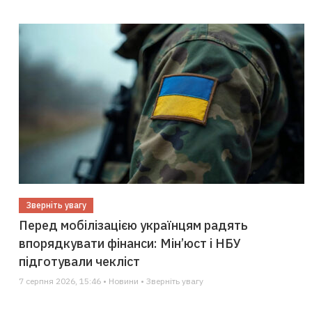
Зверніть увагу
Перед мобілізацією українцям радять
впорядкувати фінанси: Мін’юст і НБУ
підготували чекліст
7 серпня 2026, 15:46 • Новини • Зверніть увагу