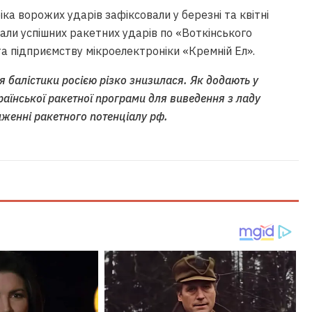
ка ворожих ударів зафіксовали у березні та квітні
али успішних ракетних ударів по «Воткінського
та підприємству мікроелектроніки «Кремній Ел».
я балістики росією різко знизилася. Як додають у
аїнської ракетної програми для виведення з ладу
иженні ракетного потенціалу рф.