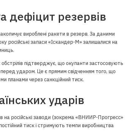
та дефіцит резервів
накопичує вироблені ракети в резерв. За даними
року російські запаси «Іскандер-М» залишалися на
иниць.
их обстрілів підтверджує, що окупанти застосовують
 перед ударом. Це є прямим свідченням того, що
ми планами через санкційний тиск.
аїнських ударів
ів на російські заводи (зокрема «ВНИИР-Прогресс»
постійний тиск і стримують темпи виробництва