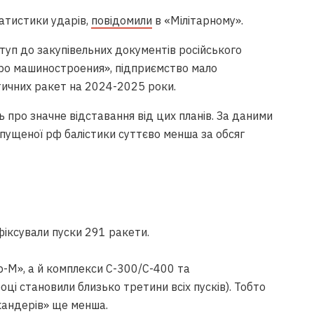
татистики ударів,
повідомили
в «Мілітарному».
ступ до закупівельних документів російського
о машиностроения», підприємство мало
тичних ракет на 2024-2025 роки.
 про значне відставання від цих планів. За даними
апущеної рф балістики суттєво менша за обсяг
фіксували пуски 291 ракети.
-М», а й комплекси С-300/С-400 та
оці становили близько третини всіх пусків). Тобто
кандерів» ще менша.