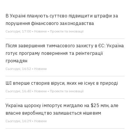
В Україні планують суттєво підвищити штрафи за
порушення фінансового законодавства
Сьогодні, 17:00 • Новини • Проекти та інновації
Після завершення тимчасового захисту в ЄС: Україна
готує програму повернення та реінтеграції
громадян
Сьогодні, 16:52 • Новини
ШІ вперше створив віруси, яких не існує в природі
Сьогодні, 16:40 • Новини • Проекти та інновації
Україна щороку імпортує мигдалю на $25 млн, але
власне виробництво залишається нішевим
Сьогодні, 16:29 • Новини