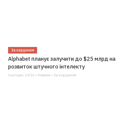
За кордоном
Alphabet планує залучити до $25 млрд на
розвиток штучного інтелекту
Сьогодні, 14:32 • Новини • За кордоном