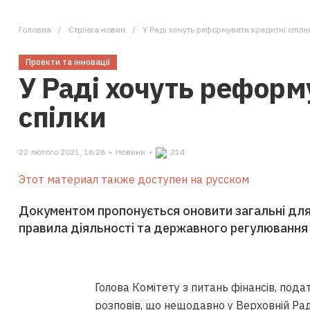
Головна
Стрічка новин
У Раді хочуть реформувати кредитні спілк
Проекти та інновації
У Раді хочуть реформ
спілки
22 лютого 2021, 16:26
•
Новини
•
214
Этот материал также доступен на русском
Документом пропонується оновити загальні для 
правила діяльності та державного регулювання 
Голова Комітету з питань фінансів, пода
розповів,
що нещодавно у Верховній Рад