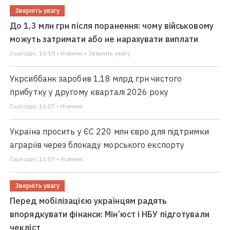
Зверніть увагу
До 1,3 млн грн після поранення: чому військовому
можуть затримати або не нарахувати виплати
Сьогодні, 16:18 • Новини • Зверніть увагу
Укрсиббанк заробив 1,18 млрд грн чистого
прибутку у другому кварталі 2026 року
Сьогодні, 16:07 • Новини
Україна просить у ЄС 220 млн євро для підтримки
аграріїв через блокаду морського експорту
Сьогодні, 15:57 • Новини
Зверніть увагу
Перед мобілізацією українцям радять
впорядкувати фінанси: Мін’юст і НБУ підготували
чекліст