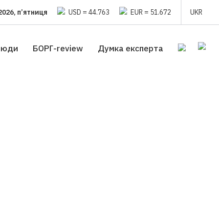
2026, п’ятниця
USD = 44.763
EUR = 51.672
UKR
люди
БОРГ-review
Думка експерта