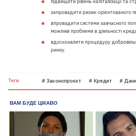
підвищити рівень капіталізації та ст
запровадити ризик-орієнтованого пі
впровадити системи завчасного поп
можливі проблеми в діяльності креди
вдосконалити процедуру добровільн
ринку.
Теги
# Законопроєкт
# Кредит
# Дан