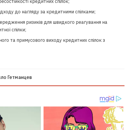
ресостійкості кредитних спілок;
дходу до нагляду за кредитними спілками;
ередження ризиків для швидкого реагування на
тної спілки;
ого та примусового виходу кредитних спілок з
ило Гетманцев