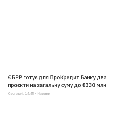
ЄБРР готує для ПроКредит Банку два
проєкти на загальну суму до €330 млн
Сьогодні, 14:45 • Новини