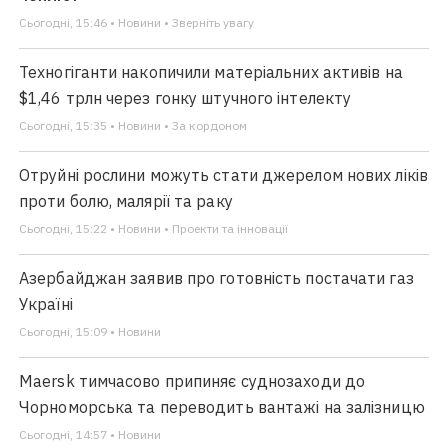
Сьогодні, 15:46 • Новини • Зверніть увагу
Техногіганти накопичили матеріальних активів на
$1,46 трлн через гонку штучного інтелекту
Сьогодні, 15:35 • Новини • За кордоном
Отруйні рослини можуть стати джерелом нових ліків
проти болю, малярії та раку
Сьогодні, 15:22 • Новини • Проекти та інновації
Азербайджан заявив про готовність постачати газ
Україні
Сьогодні, 15:09 • Новини
Maersk тимчасово припиняє суднозаходи до
Чорноморська та переводить вантажі на залізницю
Сьогодні, 14:57 • Новини