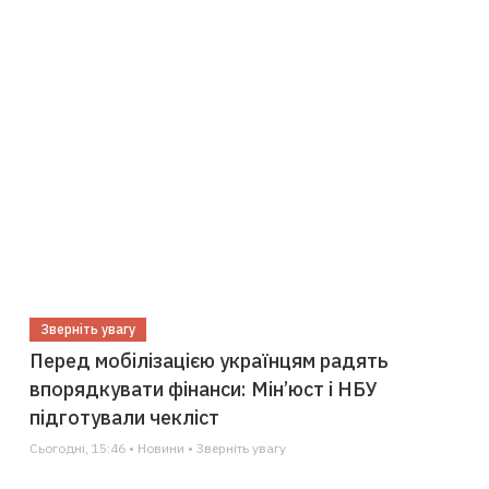
Зверніть увагу
Перед мобілізацією українцям радять
впорядкувати фінанси: Мін’юст і НБУ
підготували чекліст
Сьогодні, 15:46 • Новини • Зверніть увагу