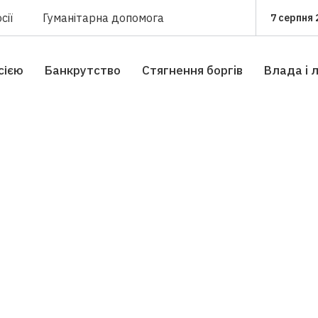
сії
Гуманітарна допомога
7 серпня 
сією
Банкрутство
Стягнення боргiв
Влада i 