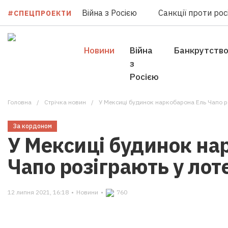
Війна з Росією
Санкції проти росі
#СПЕЦПРОЕКТИ
Новини
Війна
Банкрутств
з
Росією
Головна
Стрічка новин
У Мексиці будинок наркобарона Ель Чапо р
За кордоном
У Мексиці будинок на
Чапо розіграють у ло
12 липня 2021, 16:18
•
Новини
•
760