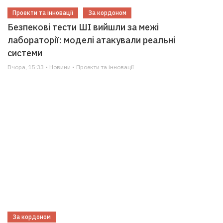
Проекти та інновації
За кордоном
Безпекові тести ШІ вийшли за межі
лабораторії: моделі атакували реальні
системи
Вчора, 15:33 • Новини • Проекти та інновації
За кордоном