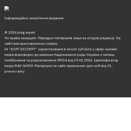
Інформаційно-аналітичне видання
© 2026 borg.expert
Усі права захищені. Передрук матеріалів лише за згодою редакції. На
сайті використовуються cookies.
ІА “БОРГ.ЕКСПЕРТ” зареєстроване в якості суб’єкта у сфері онлайн
медіа відповідно до рішення Національної ради України з питань
телебачення та радіомовлення №554 від 19.02.2026. Ідентифікатор
медіа R40-06939. Матеріали на сайті призначені для осіб від 21-
річного віку.