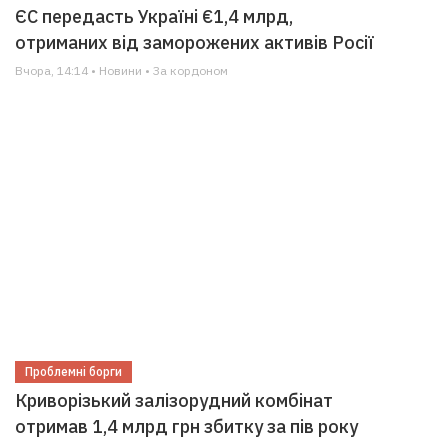
ЄС передасть Україні €1,4 млрд,
отриманих від заморожених активів Росії
Вчора, 14:14 • Новини • За кордоном
Проблемні борги
Криворізький залізорудний комбінат
отримав 1,4 млрд грн збитку за пів року