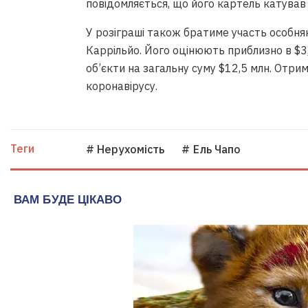
повідомляється, що його картель катував 
У розіграші також братиме участь особн
Каррільйо. Його оцінюють приблизно в $3
об’єкти на загальну суму $12,5 млн. Отрим
коронавірусу.
Теги
# Нерухомість
# Ель Чапо