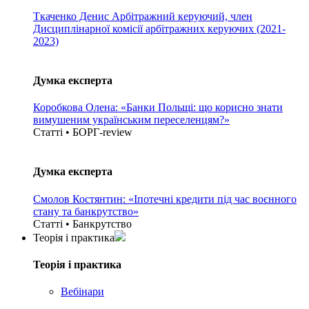
Ткаченко Денис
Арбітражний керуючий, член
Дисциплінарної комісії арбітражних керуючих (2021-
2023)
Думка експерта
Коробкова Олена: «Банки Польщі: що корисно знати
вимушеним українським переселенцям?»
Статті • БОРГ-review
Думка експерта
Смолов Костянтин: «Іпотечні кредити під час воєнного
стану та банкрутство»
Статті • Банкрутство
Теорія i практика
Теорія i практика
Вебінари