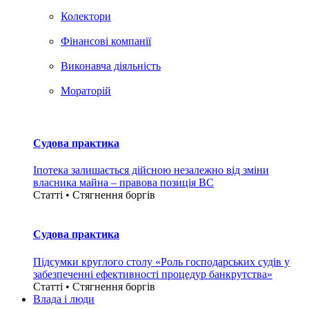
Колектори
Фінансові компанії
Виконавча діяльність
Мораторій
Судова практика
Іпотека залишається дійсною незалежно від зміни
власника майна – правова позиція ВС
Статті • Стягнення боргiв
Судова практика
Підсумки круглого столу «Роль господарських судів у
забезпеченні ефективності процедур банкрутства»
Статті • Стягнення боргiв
Влада i люди