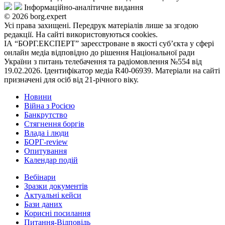
Інформаційно-аналітичне видання
© 2026 borg.expert
Усі права захищені. Передрук матеріалів лише за згодою
редакції. На сайті використовуються cookies.
ІА “БОРГ.ЕКСПЕРТ” зареєстроване в якості суб’єкта у сфері
онлайн медіа відповідно до рішення Національної ради
України з питань телебачення та радіомовлення №554 від
19.02.2026. Ідентифікатор медіа R40-06939. Матеріали на сайті
призначені для осіб від 21-річного віку.
Новини
Війна з Росією
Банкрутство
Стягнення боргiв
Влада i люди
БОРГ-review
Опитування
Календар подій
Вебінари
Зразки документів
Актуальні кейси
Бази даних
Корисні посилання
Питання-Відповідь