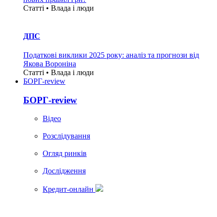
Статті • Влада i люди
ДПС
Податкові виклики 2025 року: аналіз та прогнози від
Якова Вороніна
Статті • Влада i люди
БОРГ-review
БОРГ-review
Вiдео
Розслідування
Огляд ринків
Дослідження
Кредит-онлайн