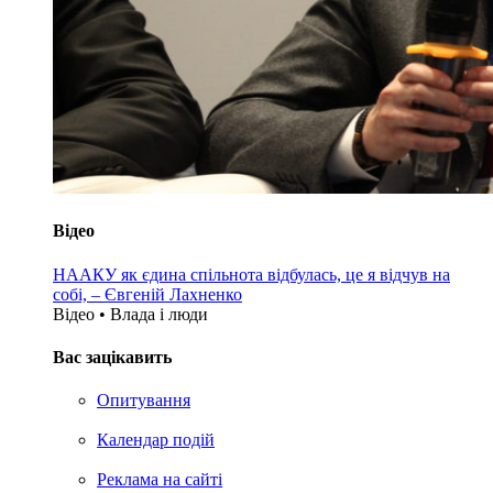
Відео
НААКУ як єдина спільнота відбулась, це я відчув на
собі, – Євгеній Лахненко
Відео • Влада i люди
Вас зацікавить
Опитування
Календар подій
Реклама на сайтi