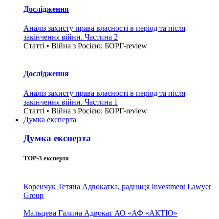
Дослідження
Аналіз захисту права власності в період та після
закінчення війни. Частина 2
Статті • Війна з Росією; БОРГ-review
Дослідження
Аналіз захисту права власності в період та після
закінчення війни. Частина 1
Статті • Війна з Росією; БОРГ-review
Думка експерта
Думка експерта
TOP-3 експерта
Коренчук Тетяна
Адвокатка, радниця Investment Lawyer
Group
Мальцева Галина
Адвокат АО «АФ «АКТІО»