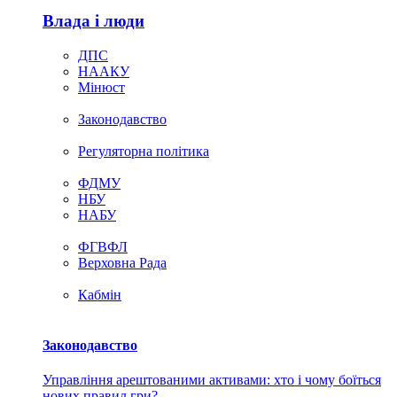
Влада i люди
ДПС
НААКУ
Мінюст
Законодавство
Регуляторна політика
ФДМУ
НБУ
НАБУ
ФГВФЛ
Верховна Рада
Кабмін
Законодавство
Управління арештованими активами: хто і чому боїться
нових правил гри?