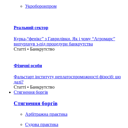
Укроборонпром
Реальний сектор
Курка-“фенікс” з Гаврилівки. Як і чому “Агромарс”
випурхнув з-під процедури банкрутства
Статті • Банкрутство
Фізичні особи
Фальстарт інституту неплатоспроможності фізосіб: що
далі?
Статті • Банкрутство
Стягнення боргiв
Стягнення боргiв
Арбітражна практика
Судова практика