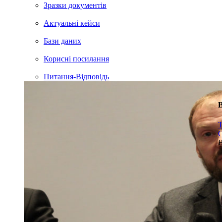
Зразки документів
Актуальні кейси
Бази даних
Корисні посилання
Питання-Відповідь
В
Т
С
В