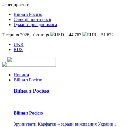
#спецпроекти
Війна з Росією
Санкції проти росії
Гуманітарна допомога
7 серпня 2026, п’ятниця
USD = 44.763
EUR = 51.672
UKR
RUS
Новини
Війна з Росією
Війна з Росією
Війна з Росією
Зруйнувати Карфаген – заради виживання України і