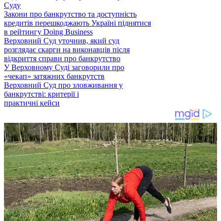
Суду
Закони про банкрутство та доступність
кредитів перешкоджають Україні піднятися
в рейтингу Doing Business
Верховний Суд уточнив, який суд
розглядає скарги на виконавців після
відкриття справи про банкрутство
У Верховному Суді заговорили про
«чекап» затяжних банкрутств
Верховний Суд про зловживання у
банкрутстві: критерії і
практичні кейси