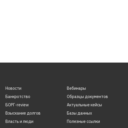
Новости
Вебинары
Банкротство
Образцы документов
БОРГ-review
Актуальные кейсы
Взыскание долгов
Базы данных
Власть и люди
Полезные ссылки