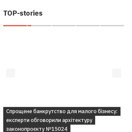
TOP-stories
Спрощене банкрутство для малого бізнесу:
експерти обговорили архітектуру
законопроєкту №15024