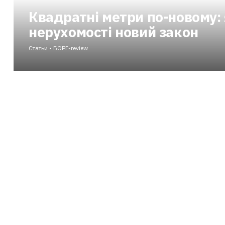
Квадратні метри по-новому: 
нерухомості новий закон
Статьи • БОРГ-review
Ринок нерухомості гратиме за новими правилами, прописан
дозволить це захистити інвесторів і оживити іпотеку?