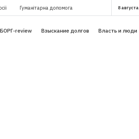
сії
Гуманітарна допомога
8 августа
БОРГ-review
Взыскание долгов
Власть и люди