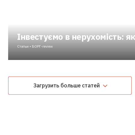
Інвестуємо в нерухомість: я
Статьи • БОРГ-review
Інвестори не готові розлучатися з грошима під час невизн
Загрузить больше статей