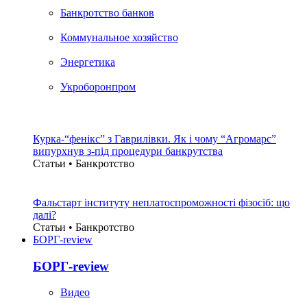
Банкротство банков
Коммунальное хозяйство
Энергетика
Укроборонпром
Курка-“фенікс” з Гаврилівки. Як і чому “Агромарс”
випурхнув з-під процедури банкрутства
Статьи • Банкротство
Фальстарт інституту неплатоспроможності фізосіб: що
далі?
Статьи • Банкротство
БОРГ-review
БОРГ-review
Видео