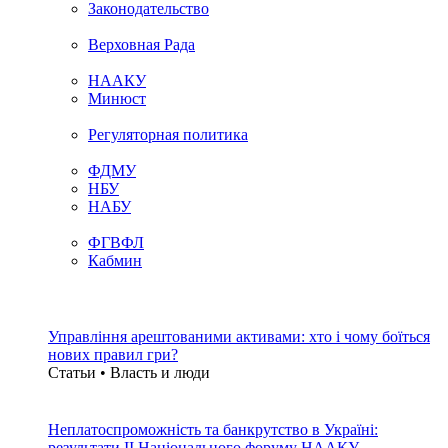
Законодательство
Верховная Рада
НААКУ
Минюст
Регуляторная политика
ФДМУ
НБУ
НАБУ
ФГВФЛ
Кабмин
Управління арештованими активами: хто і чому боїться
нових правил гри?
Статьи • Власть и люди
Неплатоспроможність та банкрутство в Україні:
результати ІІ Національного форуму НААКУ