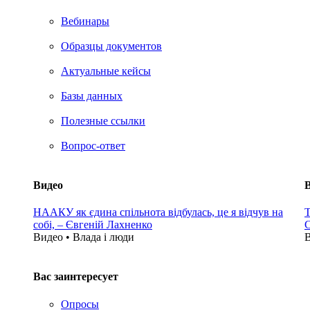
Вебинары
Образцы документов
Актуальные кейсы
Базы данных
Полезные ссылки
Вопрос-ответ
Видео
НААКУ як єдина спільнота відбулась, це я відчув на
Т
собі, – Євгеній Лахненко
С
Видео • Влада i люди
В
Вас заинтересует
Опросы