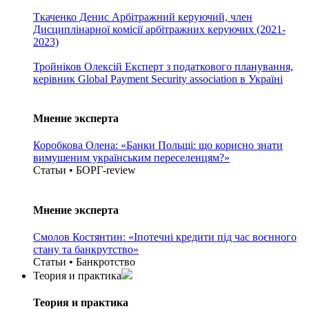
Ткаченко Денис
Арбітражний керуючий, член
Дисциплінарної комісії арбітражних керуючих (2021-
2023)
Тройніков Олексій
Експерт з податкового планування,
керівник Global Payment Security association в Україні
Мнение эксперта
Коробкова Олена: «Банки Польщі: що корисно знати
вимушеним українським переселенцям?»
Статьи • БОРГ-review
Мнение эксперта
Смолов Костянтин: «Іпотечні кредити під час воєнного
стану та банкрутство»
Статьи • Банкротство
Теория и практика
Теория и практика