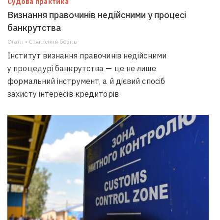
Судова практика
Визнання правочинів недійсними у процесі
банкрутства
Статті • Стягнення боргiв
Інститут визнання правочинів недійсними
у процедурі банкрутства — це не лише
формальний інструмент, а й дієвий спосіб
захисту інтересів кредиторів