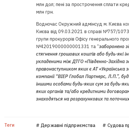
млн дол; пені за прострочення сплати кред
млн грн.
Водночас Окружний адмінсуд м. Києва ко
Києва від 09.03.2021 в справі №757/107
групи прокурорів Офісу генерального пр
№42019000000001331 та “
заборонено з
стягнення грошових коштів або будь-які і
укладеними між ДТГО «Південно-Західна з
правонаступником яких є АТ «Українська з
компанії “ВІЕР Глобал Партнерс, Л.П.”, бу
іншими особами будь-яких сум за будь-як
яких органів та/або кредитними договорам
знаходяться на розрахункових та поточних
Теги
# Державні підприємства
# Судова п