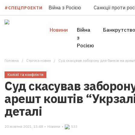
Війна з Росією
Санкції проти росі
#СПЕЦПРОЕКТИ
Новини
Війна
Банкрутств
з
Росією
Головна
Стрічка новин
Суд скасував заборону для банків на арешт 
Колізії та конфлікти
Суд скасував заборону
арешт коштів “Укрзалі
деталі
20 жовтня 2021, 15:48
•
Новини
•
533