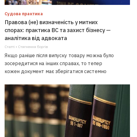
Судова практика
Правова (не) визначеність у митних
спорах: практика ВС та захист бізнесу —
аналітика від адвоката
Статті • Стягнення боргiв
Якщо раніше після випуску товару можна було
зосередитися на інших справах, то тепер
кожен документ має зберігатися системно