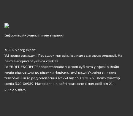
Інформаційно-аналітичне видання
© 2026 borg.expert
Усі права захищені. Передрук матеріалів лише за згодою редакції. На
сайті використовуються cookies.
ІА “БОРГ.ЕКСПЕРТ” зареєстроване в якості суб’єкта у сфері онлайн
медіа відповідно до рішення Національної ради України з питань
телебачення та радіомовлення №554 від 19.02.2026. Ідентифікатор
медіа R40-06939. Матеріали на сайті призначені для осіб від 21-
річного віку.