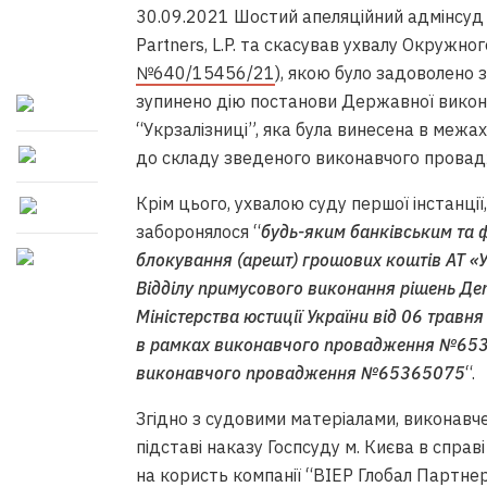
30.09.2021 Шостий апеляційний адмінсуд 
Partners, L.P. та скасував ухвалу Окружног
№640/15456/21
), якою було задоволено 
зупинено дію постанови Державної викона
“Укрзалізниці”, яка була винесена в ме
до складу зведеного виконавчого пров
Крім цього, ухвалою суду першої інстанції,
заборонялося “
будь-яким банківським та ф
блокування (арешт) грошових коштів АТ «У
Відділу примусового виконання рішень Де
Міністерства юстиції України від 06 травн
в рамках виконавчого провадження №6532
виконавчого провадження №65365075
“.
Згідно з судовими матеріалами, виконав
підставі наказу Госпсуду м. Києва в спра
на користь компанії “ВІЕР Глобал Партнерс