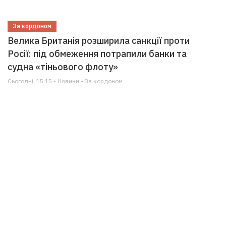
За кордоном
Велика Британія розширила санкції проти
Росії: під обмеження потрапили банки та
судна «тіньового флоту»
Сьогодні, 15:15 • Новини • За кордоном