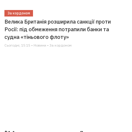
За кордоном
Велика Британія розширила санкції проти
Росії: під обмеження потрапили банки та
судна «тіньового флоту»
Сьогодні, 15:15 • Новини • За кордоном