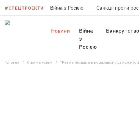
Війна з Росією
Санкції проти росі
#СПЕЦПРОЕКТИ
Новини
Війна
Банкрутств
з
Росією
Головна
Стрічка новин
“Раз на місяць, а в подальшому це може бути і мен