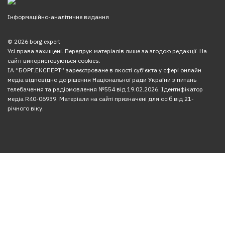
Інформаційно-аналітичне видання
© 2026 borg.expert
Усі права захищені. Передрук матеріалів лише за згодою редакції. На
сайті використовуються cookies.
ІА “БОРГ.ЕКСПЕРТ” зареєстроване в якості суб’єкта у сфері онлайн
медіа відповідно до рішення Національної ради України з питань
телебачення та радіомовлення №554 від 19.02.2026. Ідентифікатор
медіа R40-06939. Матеріали на сайті призначені для осіб від 21-
річного віку.