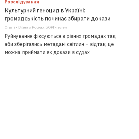
Розслідування
Культурний геноцид в Україні:
громадськість починає збирати докази
Статті • Війна з Росією; БОРГ-review
Руйнування фіксуються в різних громадах так,
аби зберігались метадані світлин – відтак, це
можна приймати як докази в судах