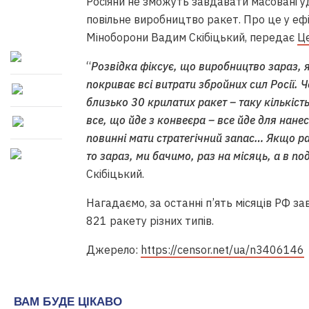
Росіяни не зможуть завдавати масовані уда
повільне виробництво ракет. Про це у е
Міноборони Вадим Скібіцький, передає
Ц
“
Розвідка фіксує, що виробництво зараз, як
покриває всі витрати збройних сил Росії. 
близько 30 крилатих ракет – таку кількість
все, що йде з конвеєра – все йде для нан
повинні мати стратегічний запас… Якщо р
то зараз, ми бачимо, раз на місяць, а в п
Скібіцький.
Нагадаємо, за останні п’ять місяців РФ з
821 ракету різних типів.
Джерело:
https://censor.net/ua/n3406146