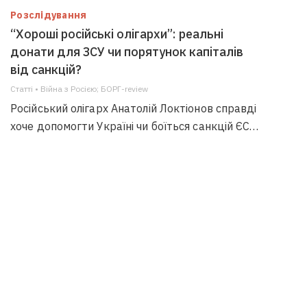
Розслідування
“Хороші російські олігархи”: реальні
донати для ЗСУ чи порятунок капіталів
від санкцій?
Статті • Війна з Росією; БОРГ-review
Російський олігарх Анатолій Локтіонов справді
хоче допомогти Україні чи боїться санкцій ЄС…