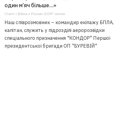
один м’яч більше…»
Статті • Війна з Росією; БОРГ-review
Наш співрозмовник – командир екіпажу БПЛА,
капітан, служить у підрозділі аеророзвідки
спеціального призначення "КОНДОР" Першої
президентської бригади ОП "БУРЕВІЙ"