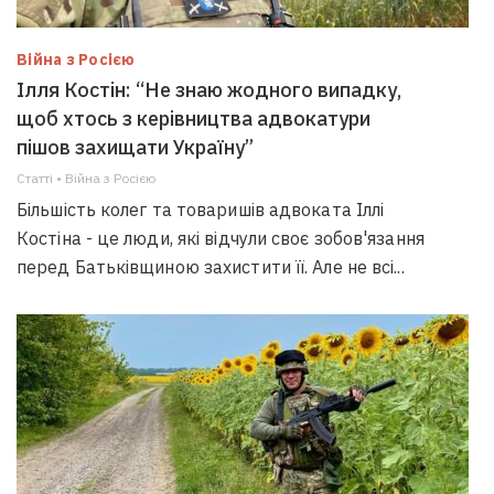
Війна з Росією
Ілля Костін: “Не знаю жодного випадку,
щоб хтось з керівництва адвокатури
пішов захищати Україну”
Статті • Війна з Росією
Більшість колег та товаришів адвоката Іллі
Костіна - це люди, які відчули своє зобов'язання
перед Батьківщиною захистити її. Але не всі...