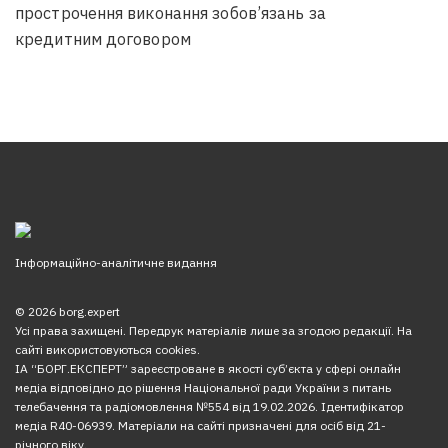
прострочення виконання зобов’язань за
кредитним договором
Інформаційно-аналітичне видання
© 2026 borg.expert
Усі права захищені. Передрук матеріалів лише за згодою редакції. На
сайті використовуються cookies.
ІА “БОРГ.ЕКСПЕРТ” зареєстроване в якості суб’єкта у сфері онлайн
медіа відповідно до рішення Національної ради України з питань
телебачення та радіомовлення №554 від 19.02.2026. Ідентифікатор
медіа R40-06939. Матеріали на сайті призначені для осіб від 21-
річного віку.