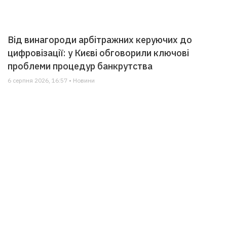
Від винагороди арбітражних керуючих до
цифровізації: у Києві обговорили ключові
проблеми процедур банкрутства
6 серпня 2026, 16:57 • Новини