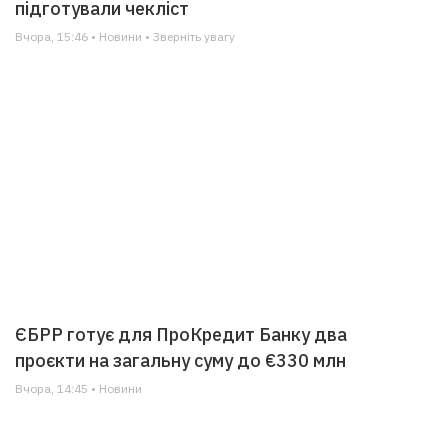
підготували чекліст
Вчора, 15:46 • Новини • Зверніть увагу
ЄБРР готує для ПроКредит Банку два
проєкти на загальну суму до €330 млн
Вчора, 14:45 • Новини