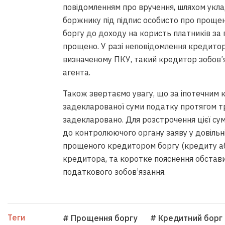
повідомленням про вручення, шляхом укла
боржнику під підпис особисто про прощен
боргу до доходу на користь платників за 
прощено. У разі неповідомлення кредито
визначеному ПКУ, такий кредитор зобов’я
агента.
Також звертаємо увагу, що за іпотечним 
задекларованої суми податку протягом трь
задекларовано. Для розстрочення цієї су
до контролюючого органу заяву у довільні
прощеного кредитором боргу (кредиту аб
кредитора, та коротке пояснення обстав
податкового зобов’язання.
Теги
# Прощення боргу
# Кредитний борг