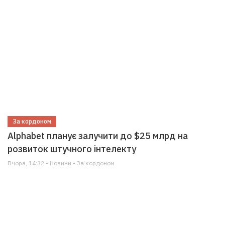
За кордоном
Alphabet планує залучити до $25 млрд на
розвиток штучного інтелекту
Вчора, 14:32 • Новини • За кордоном