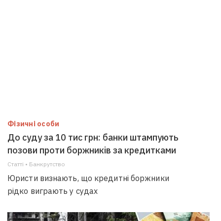
Фізичні особи
До суду за 10 тис грн: банки штампують
позови проти боржників за кредитками
Статті • Банкрутство
Юристи визнають, що кредитні боржники
рідко виграють у судах