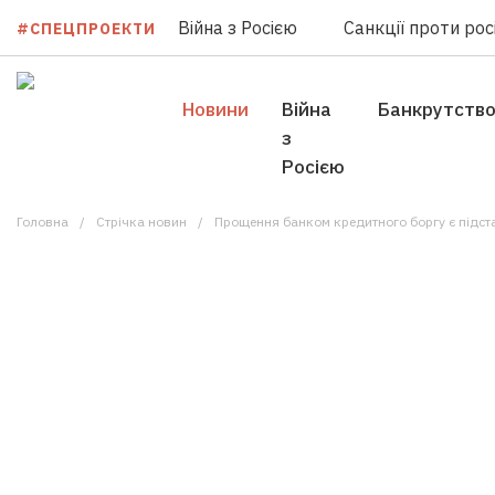
Війна з Росією
Санкції проти росі
#СПЕЦПРОЕКТИ
Новини
Війна
Банкрутств
з
Росією
Головна
Стрічка новин
Прощення банком кредитного боргу є підст