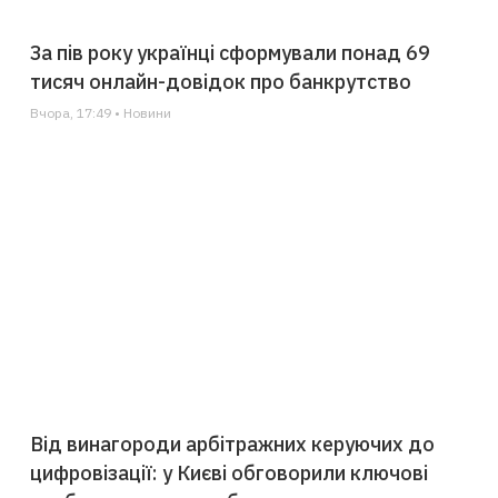
За пів року українці сформували понад 69
тисяч онлайн-довідок про банкрутство
Вчора, 17:49 • Новини
Від винагороди арбітражних керуючих до
цифровізації: у Києві обговорили ключові