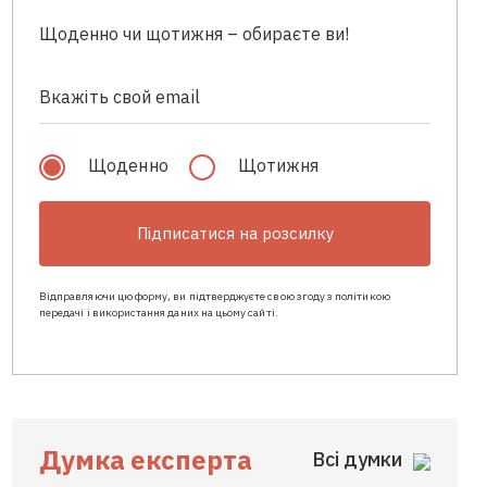
Щоденно чи щотижня – обираєте ви!
Щоденно
Щотижня
Підписатися на розсилку
Відправляючи цю форму, ви підтверджуєте свою згоду з політикою
передачі і використання даних на цьому сайті.
Думка експерта
Всі думки