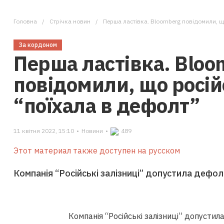
Головна
Стрічка новин
Перша ластівка. Bloomberg повідомили, щ
За кордоном
Перша ластівка. Bloo
повідомили, що росій
“поїхала в дефолт”
11 квітня 2022, 15:10
•
Новини
•
489
Этот материал также доступен на русском
Компанія “Російські залізниці” допустила дефол
Компанія “Російські залізниці” допустил