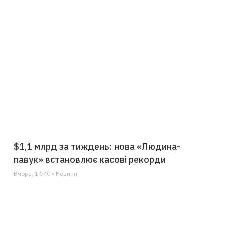
$1,1 млрд за тиждень: нова «Людина-
павук» встановлює касові рекорди
Вчора, 14:40 • Новини