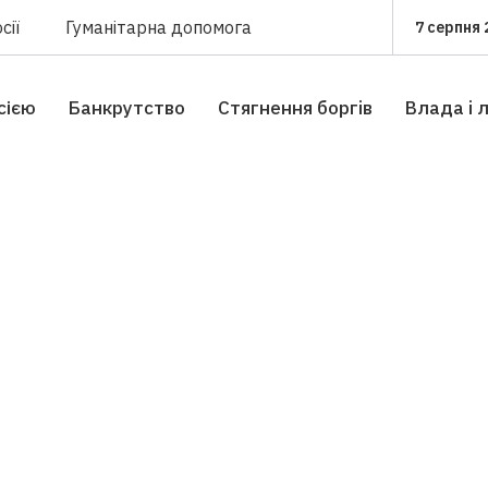
сії
Гуманітарна допомога
7 серпня 
сією
Банкрутство
Стягнення боргiв
Влада i 