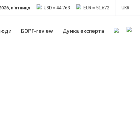
2026, п’ятниця
USD = 44.763
EUR = 51.672
UKR
люди
БОРГ-review
Думка експерта