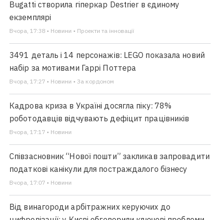
Bugatti створила гіперкар Destrier в єдиному
екземплярі
Вчора, 17:38 • Новини • Проекти та інновації
3491 деталь і 14 персонажів: LEGO показала новий
набір за мотивами Гаррі Поттера
Вчора, 17:27 • Новини • За кордоном
Кадрова криза в Україні досягла піку: 78%
роботодавців відчувають дефіцит працівників
Вчора, 17:17 • Новини
Співзасновник “Нової пошти” закликав запровадити
податкові канікули для постраждалого бізнесу
Вчора, 17:07 • Новини
Від винагороди арбітражних керуючих до
цифровізації: у Києві обговорили ключові проблеми