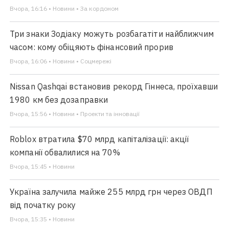
Вчора, 16:16 • Новини • За кордоном
Три знаки Зодіаку можуть розбагатіти найближчим
часом: кому обіцяють фінансовий прорив
Вчора, 16:06 • Новини • Соцмережі
Nissan Qashqai встановив рекорд Гіннеса, проїхавши
1980 км без дозаправки
Вчора, 15:56 • Новини • Проекти та інновації
Roblox втратила $70 млрд капіталізації: акції
компанії обвалилися на 70%
Вчора, 15:45 • Новини
Україна залучила майже 255 млрд грн через ОВДП
від початку року
Вчора, 15:35 • Новини