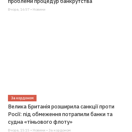
проблеми процедур банкрутства
Вчора, 16:57 • Новини
За кордоном
Велика Британія розширила санкції проти
Росії: під обмеження потрапили банки та
судна «тіньового флоту»
Вчора, 15:15 • Новини • За кордоном