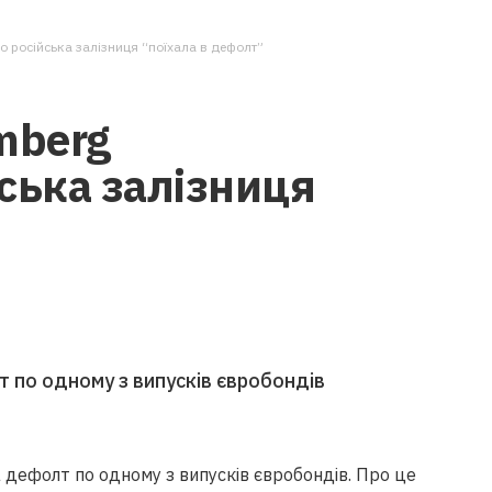
о російська залізниця “поїхала в дефолт”
mberg
ська залізниця
т по одному з випусків євробондів
а дефолт по одному з випусків євробондів. Про це