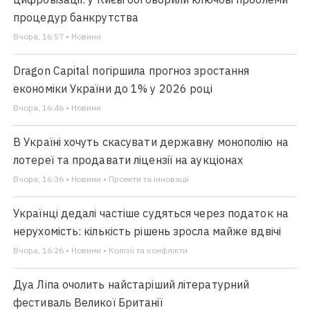
процедур банкрутства
Вчора, 16:57 • Новини
Dragon Capital погіршила прогноз зростання
економіки України до 1% у 2026 році
Вчора, 16:46 • Новини
В Україні хочуть скасувати державну монополію на
лотереї та продавати ліцензії на аукціонах
Вчора, 16:36 • Новини • Проекти та інновації
Українці дедалі частіше судяться через податок на
нерухомість: кількість рішень зросла майже вдвічі
Вчора, 16:26 • Новини • Колізії та конфлікти
Дуа Ліпа очолить найстаріший літературний
фестиваль Великої Британії