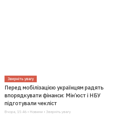
Зверніть увагу
Перед мобілізацією українцям радять
впорядкувати фінанси: Мін’юст і НБУ
підготували чекліст
Вчора, 15:46 • Новини • Зверніть увагу