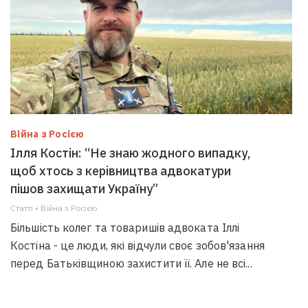
Війна з Росією
Ілля Костін: “Не знаю жодного випадку,
щоб хтось з керівництва адвокатури
пішов захищати Україну”
Статті • Війна з Росією
Більшість колег та товаришів адвоката Іллі
Костіна - це люди, які відчули своє зобов'язання
перед Батьківщиною захистити її. Але не всі...