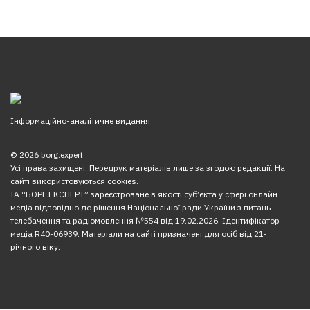
Інформаційно-аналітичне видання
© 2026 borg.expert
Усі права захищені. Передрук матеріалів лише за згодою редакції. На
сайті використовуються cookies.
ІА “БОРГ.ЕКСПЕРТ” зареєстроване в якості суб’єкта у сфері онлайн
медіа відповідно до рішення Національної ради України з питань
телебачення та радіомовлення №554 від 19.02.2026. Ідентифікатор
медіа R40-06939. Матеріали на сайті призначені для осіб від 21-
річного віку.