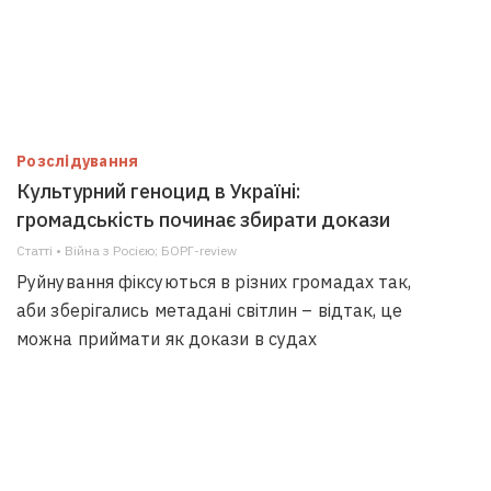
Розслідування
Культурний геноцид в Україні:
громадськість починає збирати докази
Статті • Війна з Росією; БОРГ-review
Руйнування фіксуються в різних громадах так,
аби зберігались метадані світлин – відтак, це
можна приймати як докази в судах