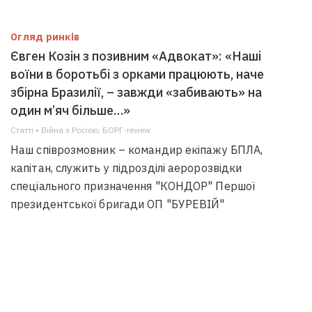
Огляд ринків
Євген Козін з позивним «Адвокат»: «Наші
воїни в боротьбі з орками працюють, наче
збірна Бразилії, – завжди «забивають» на
один м’яч більше…»
Статті • Війна з Росією; БОРГ-review
Наш співрозмовник – командир екіпажу БПЛА,
капітан, служить у підрозділі аеророзвідки
спеціального призначення "КОНДОР" Першої
президентської бригади ОП "БУРЕВІЙ"