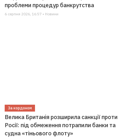
проблеми процедур банкрутства
6 серпня 2026, 16:57 • Новини
За кордоном
Велика Британія розширила санкції проти
Росії: під обмеження потрапили банки та
судна «тіньового флоту»