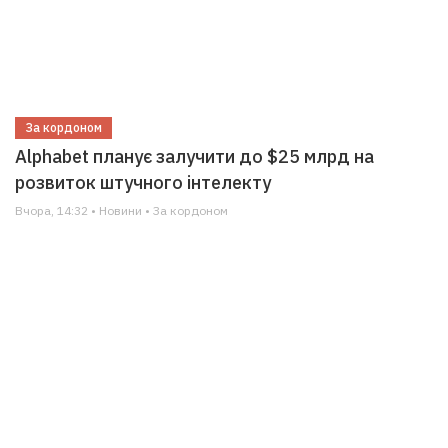
За кордоном
Alphabet планує залучити до $25 млрд на
розвиток штучного інтелекту
Вчора, 14:32 • Новини • За кордоном