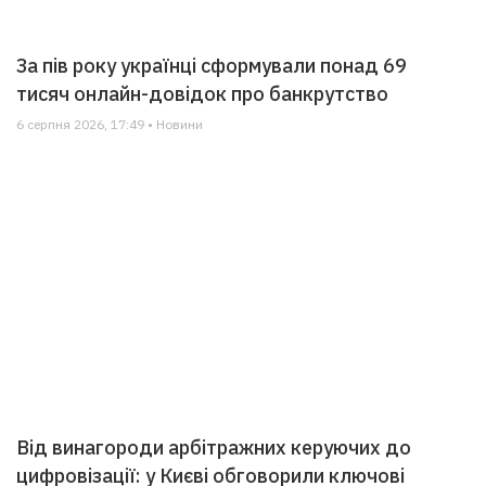
За пів року українці сформували понад 69
тисяч онлайн-довідок про банкрутство
6 серпня 2026, 17:49 • Новини
Від винагороди арбітражних керуючих до
цифровізації: у Києві обговорили ключові