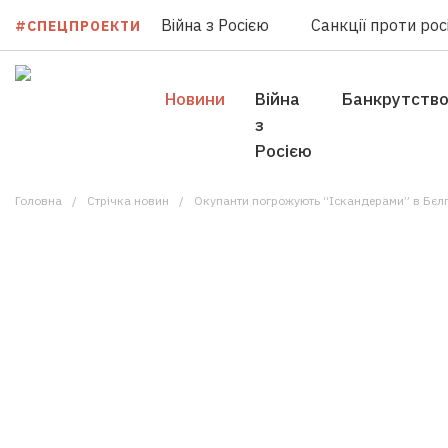
Війна з Росією
Санкції проти росі
#СПЕЦПРОЕКТИ
Новини
Війна
Банкрутств
з
Росією
Головна
Стрічка новин
Окупанти погрожують “Іскандерами” в Бєлг