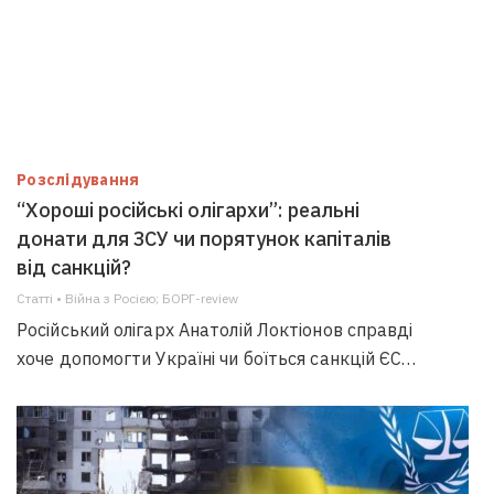
Розслідування
“Хороші російські олігархи”: реальні
донати для ЗСУ чи порятунок капіталів
від санкцій?
Статті • Війна з Росією; БОРГ-review
Російський олігарх Анатолій Локтіонов справді
хоче допомогти Україні чи боїться санкцій ЄС…