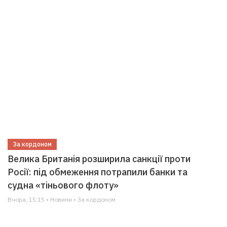
За кордоном
Велика Британія розширила санкції проти
Росії: під обмеження потрапили банки та
судна «тіньового флоту»
Вчора, 15:15 • Новини • За кордоном