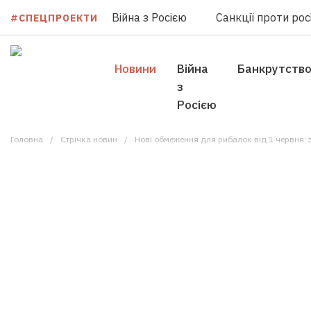
Війна з Росією
Санкції проти росі
#СПЕЦПРОЕКТИ
Новини
Війна
Банкрутств
з
Росією
Головна
Стрічка новин
Нові обмеження для рибалок від 1 червня: