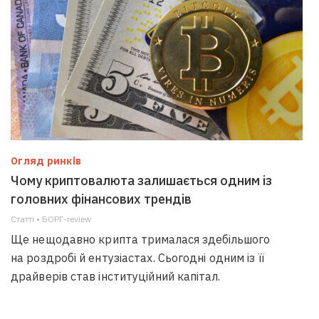
Огляд ринків
Чому криптовалюта залишається одним із
головних фінансових трендів
Статті • БОРГ-review
Ще нещодавно крипта трималася здебільшого
на роздробі й ентузіастах. Сьогодні одним із її
драйверів став інституційний капітал.