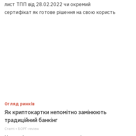
лист ТПП від 28.02.2022 чи окремий
сертифікат як готове рішення на свою користь
Огляд ринків
Як криптокартки непомітно замінюють
традиційний банкінг
Статті • БОРГ-review