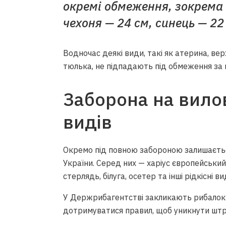
окремі обмеження, зокрема б
чехоня — 24 см, синець — 22 
Водночас деякі види, такі як атерина, ве
тюлька, не підпадають під обмеження за в
Заборона на вил
видів
Окремо під повною забороною залишаєтьс
України. Серед них — харіус європейський
стерлядь, білуга, осетер та інші рідкісні ви
У Держрибагентстві закликають рибалок в
дотримуватися правил, щоб уникнути штра