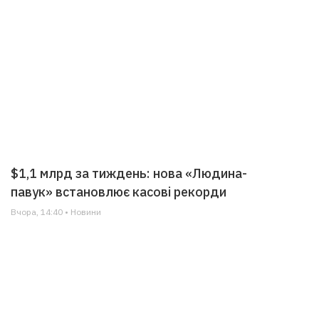
$1,1 млрд за тиждень: нова «Людина-
павук» встановлює касові рекорди
Вчора, 14:40 • Новини