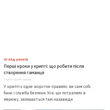
Огляд ринків
Перші кроки у крипті: що робити після
створення гаманця
Статті • БОРГ-review
У крипті є одне жорстке правило: ви самі собі
банк і служба безпеки. Усе, що потрапило в
мережу, залишається там назавжди