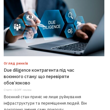
Огляд ринків
Due diligence контрагента під час
воєнного стану: що перевіряти
обов’язково
Статті • БОРГ-review
Воєнний стан приніс не лише руйнування
інфраструктури та переміщення людей. Він
докорінно змінив саму природу