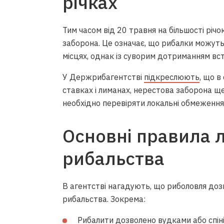
річках
Тим часом від 20 травня на більшості річ
заборона. Це означає, що рибалки можут
місцях, однак із суворим дотриманням вс
У Держрибагентстві
підкреслюють
, що 
ставках і лиманах, нерестова заборона щ
необхідно перевіряти локальні обмеження
Основні правила 
рибальства
В агентстві нагадують, що риболовля до
рибальства. Зокрема:
Рибалити дозволено вудками або спін