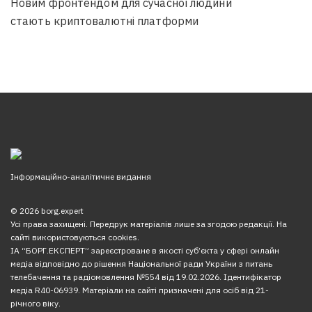
Новим фронтендом для сучасної людини
стають криптовалютні платформи
Інформаційно-аналітичне видання
© 2026 borg.expert
Усі права захищені. Передрук матеріалів лише за згодою редакції. На
сайті використовуються cookies.
ІА “БОРГ.ЕКСПЕРТ” зареєстроване в якості суб’єкта у сфері онлайн
медіа відповідно до рішення Національної ради України з питань
телебачення та радіомовлення №554 від 19.02.2026. Ідентифікатор
медіа R40-06939. Матеріали на сайті призначені для осіб від 21-
річного віку.