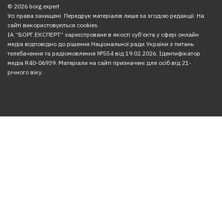
© 2026 borg.expert
Усі права захищені. Передрук матеріалів лише за згодою редакції. На
сайті використовуються cookies.
ІА “БОРГ.ЕКСПЕРТ” зареєстроване в якості суб’єкта у сфері онлайн
медіа відповідно до рішення Національної ради України з питань
телебачення та радіомовлення №554 від 19.02.2026. Ідентифікатор
медіа R40-06939. Матеріали на сайті призначені для осіб від 21-
річного віку.