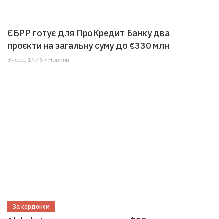
ЄБРР готує для ПроКредит Банку два
проєкти на загальну суму до €330 млн
Вчора, 14:45 • Новини
За кордоном