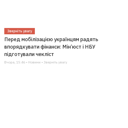
Зверніть увагу
Перед мобілізацією українцям радять
впорядкувати фінанси: Мін’юст і НБУ
підготували чекліст
Вчора, 15:46 • Новини • Зверніть увагу