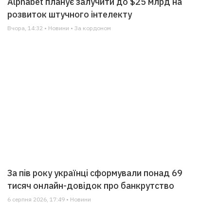
Alphabet планує залучити до $25 млрд на
розвиток штучного інтелекту
Вчора, 14:32 • Новини • За кордоном
За пів року українці сформували понад 69
тисяч онлайн-довідок про банкрутство
6 серпня 2026, 17:49 • Новини