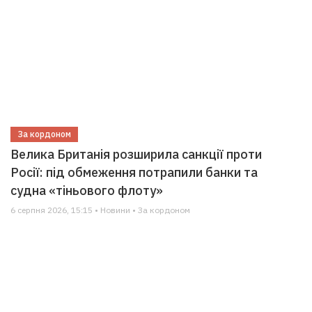
За кордоном
Велика Британія розширила санкції проти
Росії: під обмеження потрапили банки та
судна «тіньового флоту»
6 серпня 2026, 15:15 • Новини • За кордоном