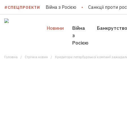
Війна з Росією
Санкції проти росі
#СПЕЦПРОЕКТИ
Новини
Війна
Банкрутств
з
Росією
Головна
Стрічка новин
Кредитори петербурзької компанії зажадал