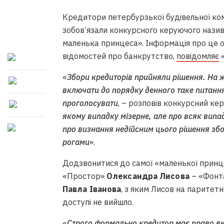
Кредитори петербурзької будівельної ком
зобов’язали конкурсного керуючого назив
маленька принцеса». Інформація про це 
відомостей про банкрутство,
повідомляє
«
«
Збори кредиторів прийняли рішення. На ж
включати до порядку денного таке питання
проголосувати
, – розповів конкурсний к
якому випадку мізерне, але про всяк випа
про визнання недійсним цього рішення збо
рогами
».
Додзвонитися до самої «маленької принце
«Простор»
Олександра Лисова
– «Фонта
Павла Іванова
, з яким Лисов на паритет
доступі не вийшло.
«
Строго формально кредитор має право вк