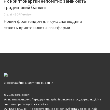
Як криптокартки непомітно замінюють
традиційний банкінг
Статті • БОРГ-review
Новим фронтендом для сучасної людини
стають криптовалютні платформи
Інформаційно-аналітичне видання
© 2026 borg.expert
Усі права захищені. Передрук матеріалів лише за згодою редакції. На
сайті використовуються cookies.
ІА “БОРГ.ЕКСПЕРТ” зареєстроване в якості суб’єкта у сфері онлайн