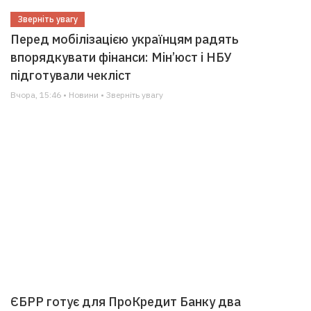
Зверніть увагу
Перед мобілізацією українцям радять
впорядкувати фінанси: Мін’юст і НБУ
підготували чекліст
Вчора, 15:46 • Новини • Зверніть увагу
ЄБРР готує для ПроКредит Банку два