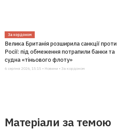
За кордоном
Велика Британія розширила санкції проти
Росії: під обмеження потрапили банки та
судна «тіньового флоту»
6 серпня 2026, 15:15 • Новини • За кордоном
Матеріали за темою