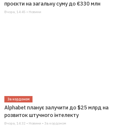
проєкти на загальну суму до €330 млн
Вчора, 14:45 • Новини
За кордоном
Alphabet планує залучити до $25 млрд на
розвиток штучного інтелекту
Вчора, 14:32 • Новини • За кордоном