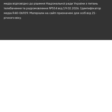
медіа відповідно до рішення Національної ради України з питань
телебачення та радіомовлення №554 від 19.02.2026. Ідентифікатор
медіа R40-06939. Матеріали на сайті призначені для осіб від 21-
річного віку.