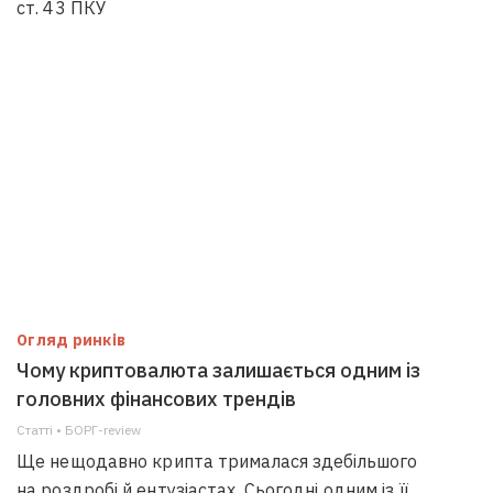
ст. 43 ПКУ
Огляд ринків
Чому криптовалюта залишається одним із
головних фінансових трендів
Статті • БОРГ-review
Ще нещодавно крипта трималася здебільшого
на роздробі й ентузіастах. Сьогодні одним із її