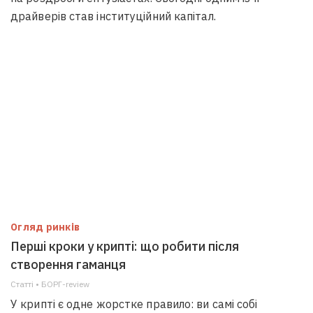
драйверів став інституційний капітал.
Огляд ринків
Перші кроки у крипті: що робити після
створення гаманця
Статті • БОРГ-review
У крипті є одне жорстке правило: ви самі собі