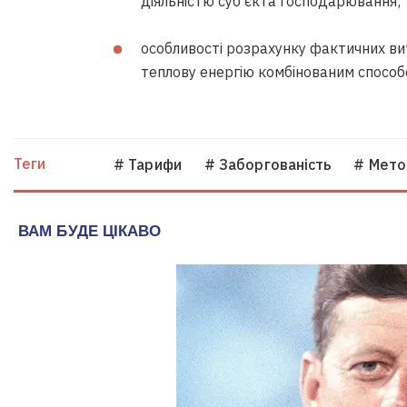
діяльністю суб’єкта господарювання;
особливості розрахунку фактичних ви
теплову енергію комбінованим способ
Теги
# Тарифи
# Заборгованість
# Мето