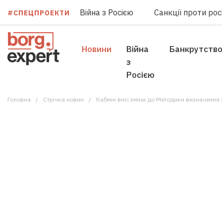
Війна з Росією
Санкції проти росі
#СПЕЦПРОЕКТИ
Новини
Війна
Банкрутств
з
Росією
Головна
Стрічка новин
Кабмін вніс зміни до Методики визначення з