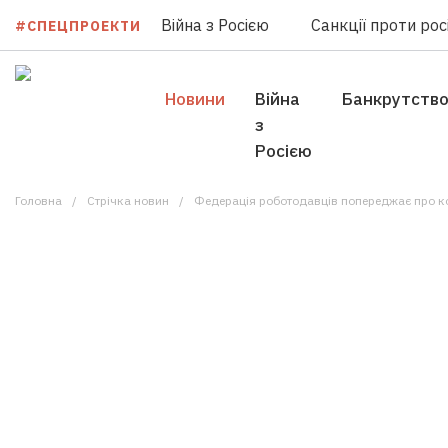
Війна з Росією
Санкції проти росі
#СПЕЦПРОЕКТИ
Новини
Війна
Банкрутств
з
Росією
Головна
Стрічка новин
Федерація роботодавців попереджає про корупційн