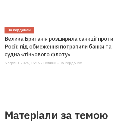
За кордоном
Велика Британія розширила санкції проти
Росії: під обмеження потрапили банки та
судна «тіньового флоту»
6 серпня 2026, 15:15 • Новини • За кордоном
Матеріали за темою