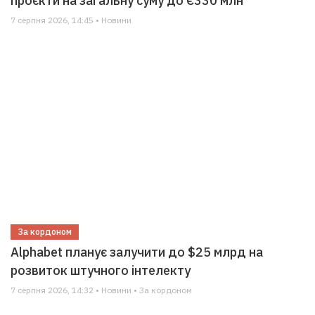
проєкти на загальну суму до €330 млн
7 серпня 2026, 14:45 • Новини
За кордоном
Alphabet планує залучити до $25 млрд на
розвиток штучного інтелекту
7 серпня 2026, 14:32 • Новини • За кордоном