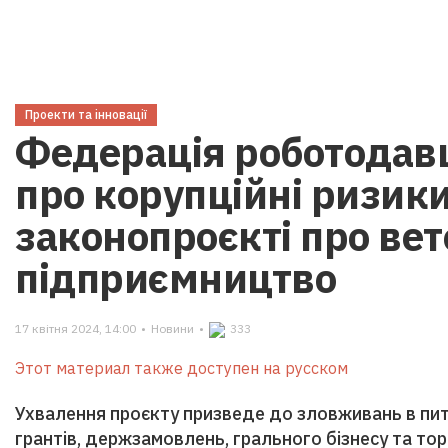
Проекти та інновації
Федерація роботодав
про корупційні ризики
законопроєкті про ве
підприємництво
17 квітня 2024, 14:00
•
Новини
•
333
Этот материал также доступен на русском
Ухвалення проєкту призведе до зловживань в пит
грантів, держзамовлень, грального бізнесу та то