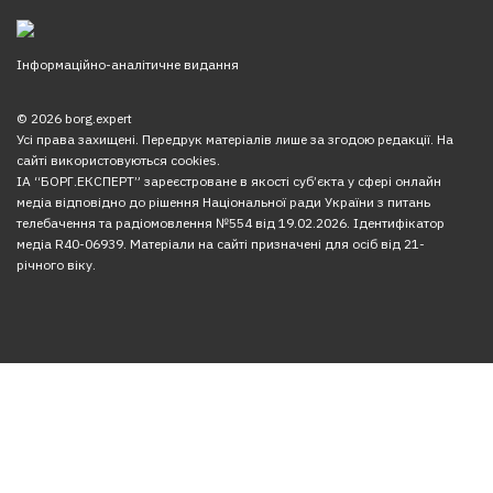
Інформаційно-аналітичне видання
© 2026 borg.expert
Усі права захищені. Передрук матеріалів лише за згодою редакції. На
сайті використовуються cookies.
ІА “БОРГ.ЕКСПЕРТ” зареєстроване в якості суб’єкта у сфері онлайн
медіа відповідно до рішення Національної ради України з питань
телебачення та радіомовлення №554 від 19.02.2026. Ідентифікатор
медіа R40-06939. Матеріали на сайті призначені для осіб від 21-
річного віку.