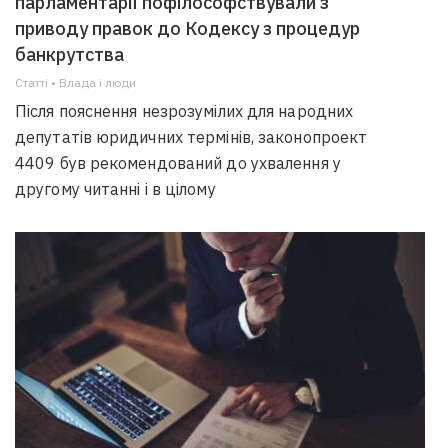
парламентарії пофілософствували з
приводу правок до Кодексу з процедур
банкрутства
Статті • Влада i люди
Після пояснення незрозумілих для народних
депутатів юридичних термінів, законопроект
4409 був рекомендований до ухвалення у
другому читанні і в цілому