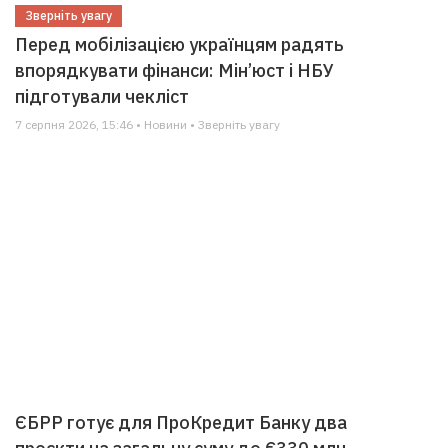
Зверніть увагу
Перед мобілізацією українцям радять
впорядкувати фінанси: Мін’юст і НБУ
підготували чекліст
7 серпня 2026, 15:46 • Новини • Зверніть увагу
ЄБРР готує для ПроКредит Банку два