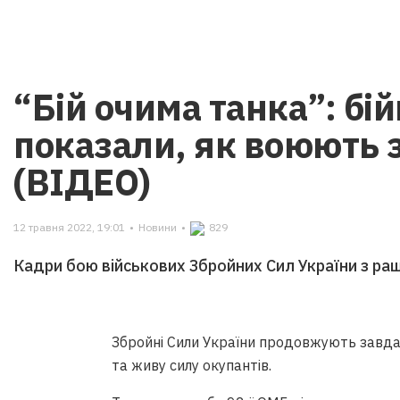
“Бій очима танка”: бій
показали, як воюють 
(ВІДЕО)
12 травня 2022, 19:01
•
Новини
•
829
Кадри бою військових Збройних Сил України з ра
Збройні Сили України продовжують завда
та живу силу окупантів.