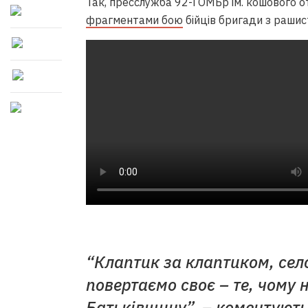
Так, пресслужба 92-ї ОМБр ім. кошового 
фрагментами бою
бійців бригади з рашис
“Клаптик за клаптиком, сел
повертаємо своє – те, чому н
Батьківщину”, – коментують 