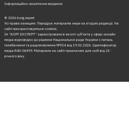
Інформаційно-аналітичне видання
© 2026 borg.expert
Усі права захищені. Передрук матеріалів лише за згодою редакції. На
сайті використовуються cookies.
ІА “БОРГ.ЕКСПЕРТ” зареєстроване в якості суб’єкта у сфері онлайн
медіа відповідно до рішення Національної ради України з питань
телебачення та радіомовлення №554 від 19.02.2026. Ідентифікатор
медіа R40-06939. Матеріали на сайті призначені для осіб від 21-
річного віку.