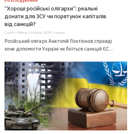
Розслідування
“Хороші російські олігархи”: реальні
донати для ЗСУ чи порятунок капіталів
від санкцій?
Статті • Війна з Росією; БОРГ-review
Російський олігарх Анатолій Локтіонов справді
хоче допомогти Україні чи боїться санкцій ЄС…