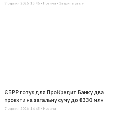
7 серпня 2026, 15:46 • Новини • Зверніть увагу
ЄБРР готує для ПроКредит Банку два
проєкти на загальну суму до €330 млн
7 серпня 2026, 14:45 • Новини