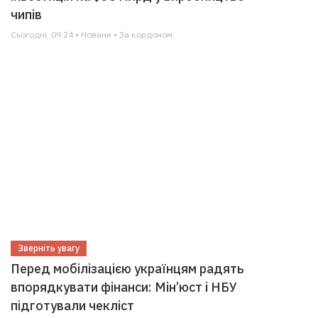
чипів
Сьогодні, 09:24 • Новини • За кордоном
Зверніть увагу
Перед мобілізацією українцям радять
впорядкувати фінанси: Мін’юст і НБУ
підготували чекліст