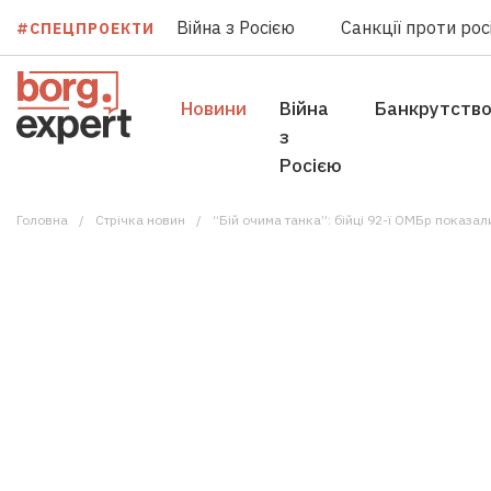
Війна з Росією
Санкції проти росі
#СПЕЦПРОЕКТИ
Новини
Війна
Банкрутств
з
Росією
Головна
Стрічка новин
“Бій очима танка”: бійці 92-ї ОМБр показал