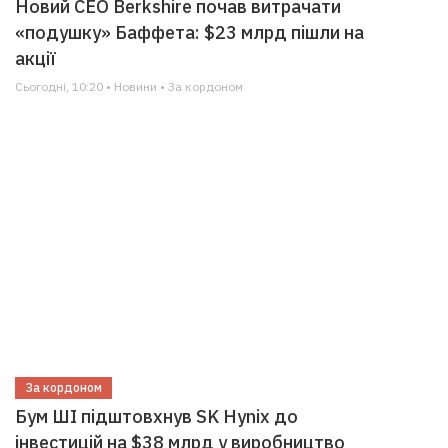
Новий CEO Berkshire почав витрачати
«подушку» Баффета: $23 млрд пішли на
акції
Сьогодні, 10:20 • Новини • За кордоном
За кордоном
Бум ШІ підштовхнув SK Hynix до
інвестицій на $38 млрд у виробництво