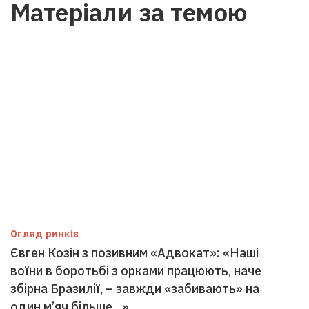
Матеріали за темою
Огляд ринків
Євген Козін з позивним «Адвокат»: «Наші
воїни в боротьбі з орками працюють, наче
збірна Бразилії, – завжди «забивають» на
один м’яч більше…»