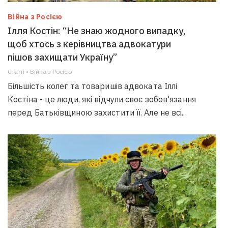
Війна з Росією
Ілля Костін: “Не знаю жодного випадку,
щоб хтось з керівництва адвокатури
пішов захищати Україну”
Статті • Війна з Росією
Більшість колег та товаришів адвоката Іллі
Костіна - це люди, які відчули своє зобов'язання
перед Батьківщиною захистити її. Але не всі...