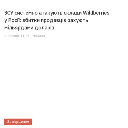
ЗСУ системно атакують склади Wildberries
у Росії: збитки продавців рахують
мільярдами доларів
Сьогодні, 11:06 • Новини
За кордоном