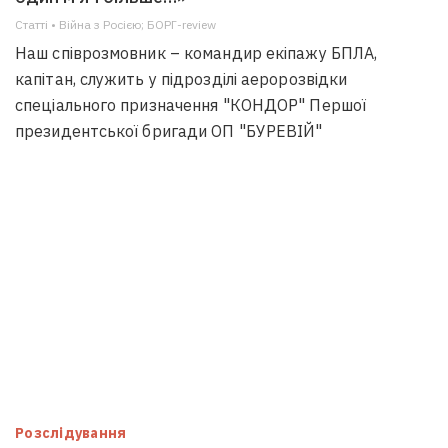
Статті • Війна з Росією; БОРГ-review
Наш співрозмовник – командир екіпажу БПЛА,
капітан, служить у підрозділі аеророзвідки
спеціального призначення "КОНДОР" Першої
президентської бригади ОП "БУРЕВІЙ"
Розслідування