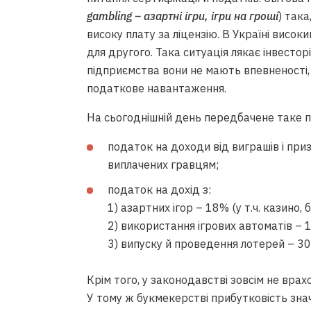
gambling – азартні ігри, ігри на гроші
) так
високу плату за ліцензію. В Україні високи
для другого. Така ситуація лякає інвесто
підприємства вони не мають впевненості,
податкове навантаження.
На сьогоднішній день передбачене таке 
податок на доходи від виграшів і приз
виплачених гравцям;
податок на дохід з:
1) азартних ігор – 18% (у т.ч. казино, 
2) використання ігрових автоматів – 
3) випуску й проведення лотерей – 3
Крім того, у законодавстві зовсім не врах
У тому ж букмекерстві прибутковість знач