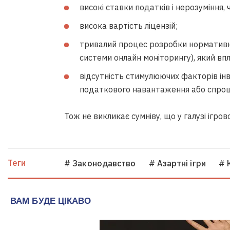
високі ставки податків і нерозуміння, 
висока вартість ліцензій;
тривалий процес розробки нормативно
системи онлайн моніторингу), який вп
відсутність стимулюючих факторів ін
податкового навантаження або спрощ
Тож не викликає сумніву, що у галузі ігро
Теги
# Законодавство
# Азартні ігри
# 