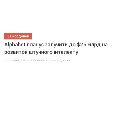
За кордоном
Alphabet планує залучити до $25 млрд на
розвиток штучного інтелекту
Сьогодні, 14:32 • Новини • За кордоном