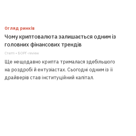
Огляд ринків
Чому криптовалюта залишається одним із
головних фінансових трендів
Статті • БОРГ-review
Ще нещодавно крипта трималася здебільшого
на роздробі й ентузіастах. Сьогодні одним із її
драйверів став інституційний капітал.