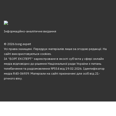
Інформаційно-аналітичне видання
© 2026 borg.expert
Усі права захищені. Передрук матеріалів лише за згодою редакції. На
сайті використовуються cookies.
ІА “БОРГ.ЕКСПЕРТ” зареєстроване в якості суб’єкта у сфері онлайн
медіа відповідно до рішення Національної ради України з питань
телебачення та радіомовлення №554 від 19.02.2026. Ідентифікатор
медіа R40-06939. Матеріали на сайті призначені для осіб від 21-
річного віку.