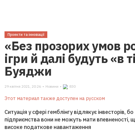
Проекти та інновації
«Без прозорих умов ро
ігри й далі будуть «в т
Буяджи
29 квітня 2021, 20:26
•
Новини
•
830
Этот материал также доступен на русском
Ситуація у сфері гемблінгу відлякує інвесторів, б
підприємства вони не можуть мати впевненості, 
високе податкове навантаження