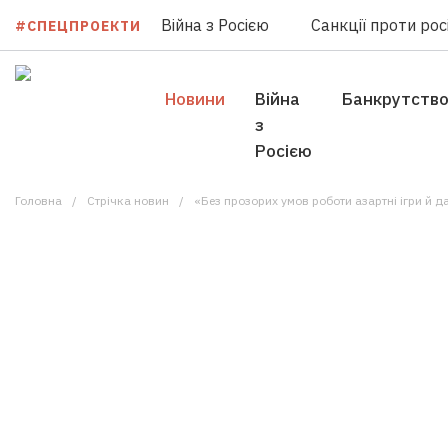
Війна з Росією
Санкції проти росі
#СПЕЦПРОЕКТИ
Новини
Війна
Банкрутств
з
Росією
Головна
Стрічка новин
«Без прозорих умов роботи азартні ігри й да