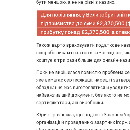
бути меншою, а не на рівні з казино.
Для порівняння, у Великобританії 
підприємства до суми £2,370,500 (ф
прибутку понад £2,370,500, а став
Також варто враховувати податкове нава
співробітникам і вартість самої ліцензії,
коштує в три рази більше для онлайн-кази
Поки не вирішилася повністю проблема се
яке вимагає сертифікації, нарешті затверд
обладнання має виготовлятися й уводитис
найважливіший документ, без якого не мо
сертифікатори, ані виробники.
Юрист розповіла, що, згідно із Законом У
організації й проведенню азартних ігор», 
або українські суб’єкти господарювання,