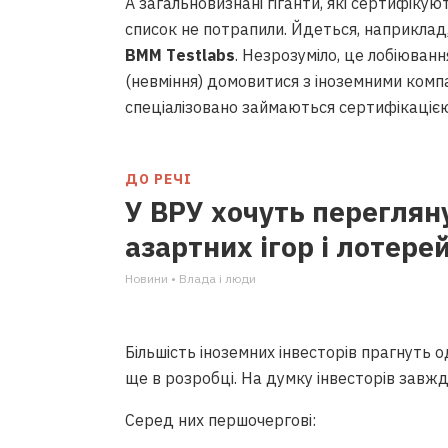
А загальновизнані гіганти, які сертифікую
список не потрапили. Йдеться, наприклад
BMM Testlabs
. Незрозуміло, це лобіюван
(невміння) домовитися з іноземними компа
спеціалізовано займаються сертифікацією 
ДО РЕЧІ
У ВРУ хочуть переглян
азартних ігор і лотере
Новини • Влада i люди
Більшість іноземних інвесторів прагнуть од
ще в розробці. На думку інвесторів завжди
Серед них першочергові: