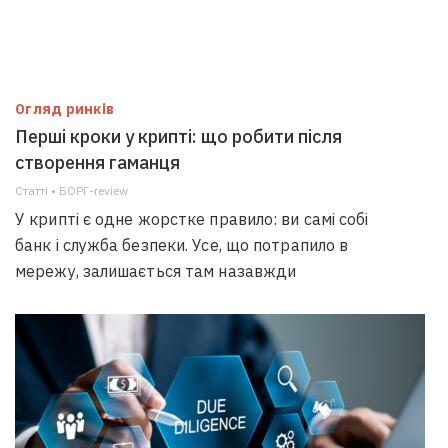
Огляд ринків
Перші кроки у крипті: що робити після
створення гаманця
Статті • БОРГ-review
У крипті є одне жорстке правило: ви самі собі
банк і служба безпеки. Усе, що потрапило в
мережу, залишається там назавжди