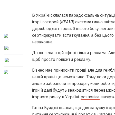
В Україні склалася парадоксальна ситуаці
ігор і лотерей (
КРАІЛ
) систематично звітує
держбюджет гроші. З іншого боку, легальн
сертифікувати встаткування, а без цього 
незаконна.
Дозволена в цій сфері тільки реклама. Але
щоб просто повісити рекламу.
Бізнес має приносити гроші, але для гемблі
нашій країні це неможливо. Тому поки де
зможе забезпечити прозорі умови роботи,
ігри й далі будуть знаходитися переважно
ігорного ринку в Україні,
розповіла
заслуж
Ганна Буяджі вважає, що для запуску ігорн
питання сертифікації й податків. Світова