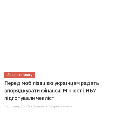
Зверніть увагу
Перед мобілізацією українцям радять
впорядкувати фінанси: Мін’юст і НБУ
підготували чекліст
Сьогодні, 15:46 • Новини • Зверніть увагу