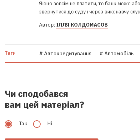
Якщо зовсім не платити, то банк може аб
звернутися до суду і через виконавчу слу
Автор:
ІЛЛЯ КОЛДОМАСОВ
Теги
# Автокредитування
# Автомобіль
Чи сподобався
Позовна давність для стягнення
предмет іпотеки може бути під
вам цей матеріал?
задоволення позову, – експерт
Вiдео • Судова практика
Так
Hi