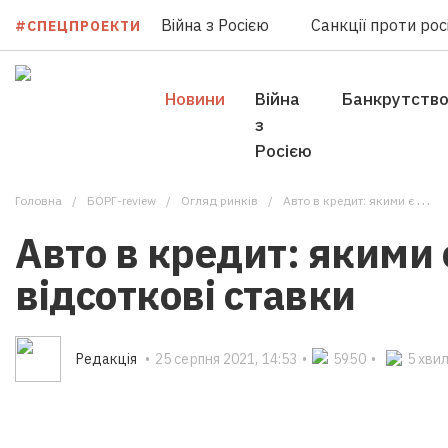
Війна з Росією
Санкції проти росі
#СПЕЦПРОЕКТИ
Новини
Війна
Банкрутств
з
Росією
Головна
БОРГ-review
Огляд ринків
Авто в кредит: якими є реальні відсоткові ставки
Авто в кредит: якими 
відсоткові ставки
Редакцiя
•
25 серпня 2021, 14:53
•
5950
•
5 хви