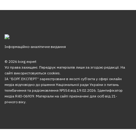
Інформаційно-аналітичне видання
© 2026 borg.expert
Усі права захищені. Передрук матеріалів лише за згодою редакції. На
сайті використовуються cookies.
ІА “БОРГ.ЕКСПЕРТ” зареєстроване в якості суб’єкта у сфері онлайн
медіа відповідно до рішення Національної ради України з питань
телебачення та радіомовлення №554 від 19.02.2026. Ідентифікатор
медіа R40-06939. Матеріали на сайті призначені для осіб від 21-
річного віку.