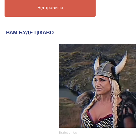
Відправити
НААКУ як єдина спільнота відбул
відчув на собі, – Євгеній Лахнен
Вiдео • НААКУ
Треба повністю відійти від радя