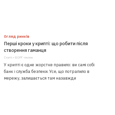
Огляд ринків
Перші кроки у крипті: що робити після
створення гаманця
Статті • БОРГ-review
У крипті є одне жорстке правило: ви самі собі
банк і служба безпеки. Усе, що потрапило в
мережу, залишається там назавжди