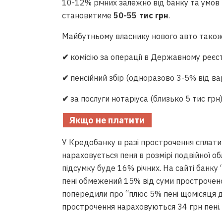
10-12% річних залежно від банку та умов
становитиме
50-55 тис грн
.
Майбутньому власнику нового авто також
✔
комісію за операції в Державному реєст
✔
пенсійний збір (одноразово 3-5% від вар
✔
за послуги нотаріуса (близько 5 тис грн)
Якщо не платити
У Кредобанку в разі прострочення сплати
нараховується пеня в розмірі подвійної об
підсумку буде 16% річних. На сайті банку 
пені обмежений 15% від суми простроченог
попередили про “плюс 5% пені щомісяця 
прострочення нараховуються 34 грн пені.