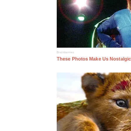
НААКУ як єдина спільнота відбул
відчув на собі, – Євгеній Лахнен
Вiдео • НААКУ