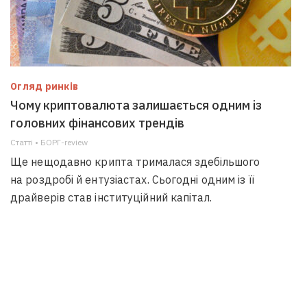
Огляд ринків
Чому криптовалюта залишається одним із
головних фінансових трендів
Статті • БОРГ-review
Ще нещодавно крипта трималася здебільшого
на роздробі й ентузіастах. Сьогодні одним із її
драйверів став інституційний капітал.