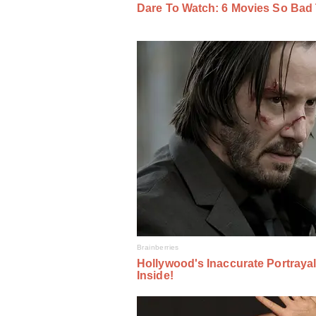
системи побудови СРО, – Сергій
Вiдео • НААКУ
Борг-review. Розмова з Андрієм
Вiдео • НААКУ