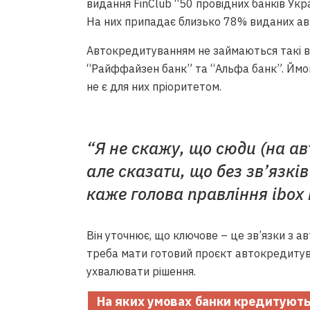
видання FinClub “50 провідних банків Укр
На них припадає близько 78% виданих ав
Автокредитуванням не займаються такі ве
“Райффайзен банк” та “Альфа банк”. Ймов
не є для них пріоритетом.
“Я не скажу, що сюди (на а
але сказати, що без зв’язкі
каже голова правління ibox
Він уточнює, що ключове – це зв’язки з ав
треба мати готовий проєкт автокредитув
ухвалювати рішення.
На яких умовах банки кредитуют