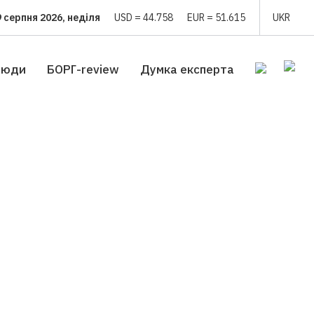
9 серпня 2026, неділя
USD = 44.758
EUR = 51.615
UKR
люди
БОРГ-review
Думка експерта