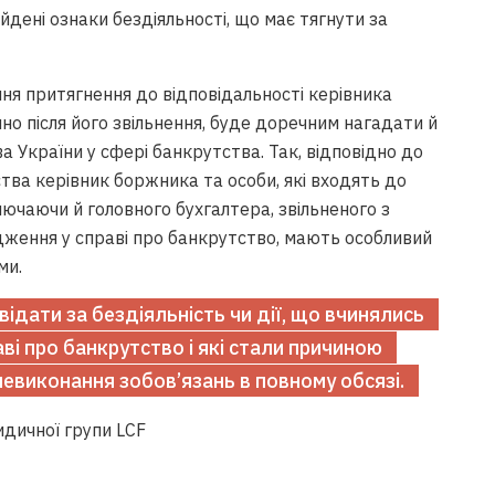
йдені ознаки бездіяльності, що має тягнути за
ння притягнення до відповідальності керівника
но після його звільнення, буде доречним нагадати й
 України у сфері банкрутства. Так, відповідно до
ва керівник боржника та особи, які входять до
лючаючи й головного бухгалтера, звільненого з
дження у справі про банкрутство, мають особливий
ми.
ідати за бездіяльність чи дії, що вчинялись
і про банкрутство і які стали причиною
евиконання зобов’язань в повному обсязі.
идичної групи LCF