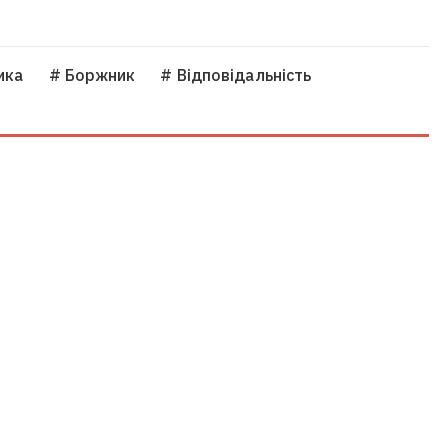
ика
# Боржник
# Відповідальність