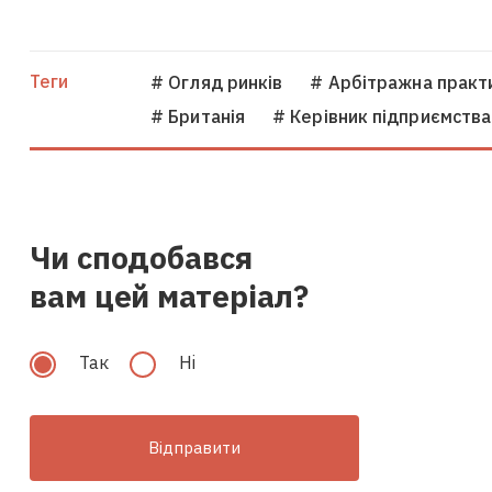
Теги
# Огляд ринків
# Арбітражна практ
# Британія
# Керівник підприємства
Чи сподобався
вам цей матеріал?
Так
Hi
Відправити