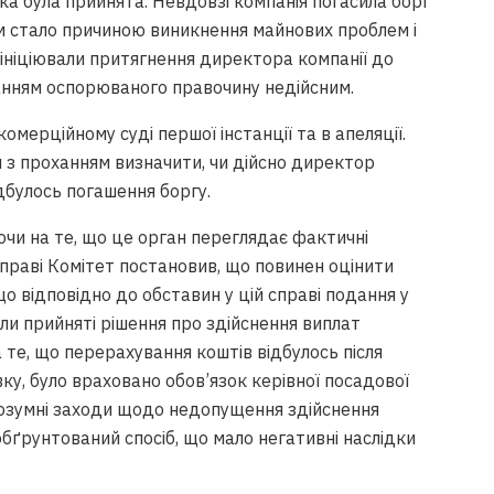
ка була прийнята. Невдовзі компанія погасила борг
ом стало причиною виникнення майнових проблем і
ії ініціювали притягнення директора компанії до
нанням оспорюваного правочину недійсним.
комерційному суді першої інстанції та в апеляції.
 з проханням визначити, чи дійсно директор
ідбулось погашення боргу.
чи на те, що це орган переглядає фактичні
справі Комітет постановив, що повинен оцінити
о відповідно до обставин у цій справі подання у
були прийняті рішення про здійснення виплат
те, що перерахування коштів відбулось після
у, було враховано обов’язок керівної посадової
 розумні заходи щодо недопущення здійснення
ґрунтований спосіб, що мало негативні наслідки