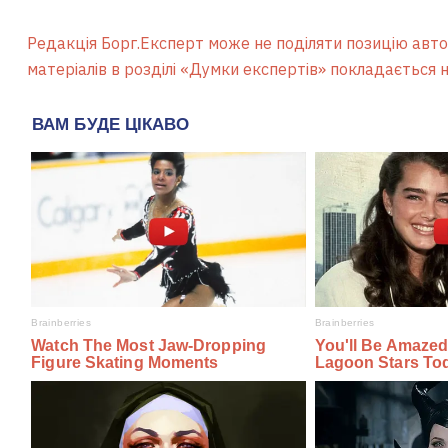
Редакція Борг.Експерт може не поділяти позицію автор
матеріалів в розділі «Думки експертів» покладається н