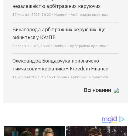
незалежністю арбітражних керуючих
17 жовтня 2025, 14:23 • Новини • Арбітражна практика
Винагорода арбітражних керуючих: що
зміниться у КУзПБ
3 вересня 2025, 15:05 • Новини • Арбітражна практика
Олександра Бондарчука призначено
тимчасовим керівником Frееdоm Finаnсе
11 червня 2024, 16:46 • Новини • Арбітражна практика
Всі новини