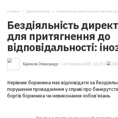
Головна
Думка експерта
Бездіяльність директора як підстава дл
Бездіяльність директ
для притягнення до
відповідальності: ін
Бірюков Олександр
•
22 березня 2021, 16:15
•
26
Керівник боржника має відповідати за бездіяльн
порушення провадження у справі про банкрутств
боргів боржника чи невиконання зобов’язань