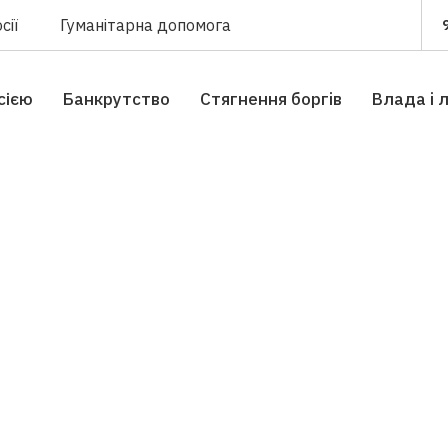
сії
Гуманітарна допомога
сією
Банкрутство
Стягнення боргiв
Влада i 