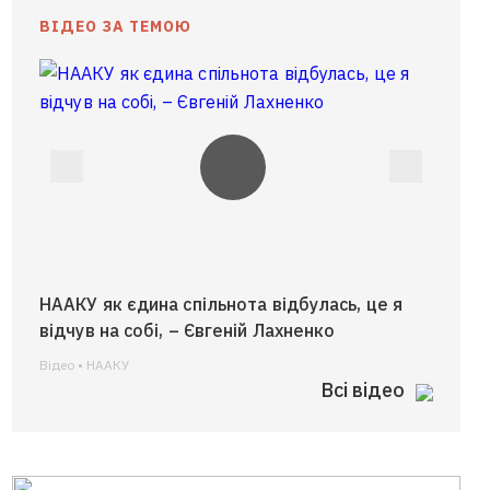
ВIДЕО ЗА ТЕМОЮ
НААКУ як єдина спільнота відбулась, це я
Треба 
відчув на собі, – Євгеній Лахненко
систем
Вiдео • НААКУ
Вiдео • 
Всі відео