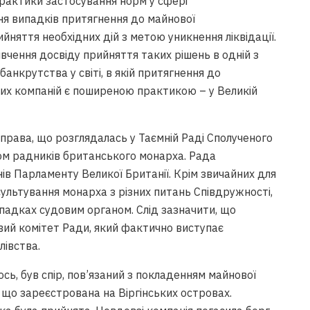
практики застосування норм у сфері
ня випадків притягнення до майнової
ийняття необхідних дій з метою уникнення ліквідації.
вчення досвіду прийняття таких рішень в одній з
анкрутства у світі, в якій притягнення до
них компаній є поширеною практикою – у Великій
справа, що розглядалась у Таємній Раді Сполученого
ном радників британського монарха. Рада
нів Парламенту Великої Британії. Крім звичайних для
сультування монарха з різних питань Співдружності,
падках судовим органом. Слід зазначити, що
вий комітет Ради, який фактично виступає
лівства.
сь, був спір, пов’язаний з покладенням майнової
, що зареєстрована на Віргінських островах.