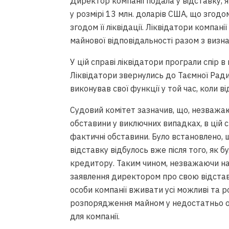
Директор компанії подала у відставку, я
у розмірі 13 млн. доларів США, що згод
згодом її ліквідації. Ліквідатори компан
майнової відповідальності разом з виз
У цій справі ліквідатори програли спір в 
Ліквідатори звернулись до Таємної Ради
виконував свої функції у той час, коли в
Судовий комітет зазначив, що, незважаю
обставини у виключних випадках, в цій 
фактичні обставини. Було встановлено, щ
відставку відбулось вже після того, як 
кредитору. Таким чином, незважаючи на 
заявлення директором про свою відставк
особи компанії вживати усі можливі та
розпорядження майном у недостатньо об
для компанії.