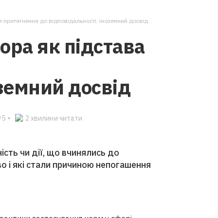
я притягнення до відповідальності: іноземний досвід
ора як підстава
оземний досвід
95
•
2 хвилини читати
ість чи дії, що вчинялись до
о і які стали причиною непогашення