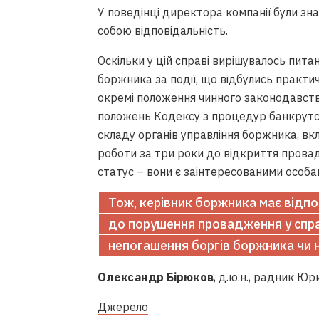
У поведінці директора компанії були зна
собою відповідальність.
Оскільки у цій справі вирішувалось пита
боржника за події, що відбулись практич
окремі положення чинного законодавства
положень Кодексу з процедур банкрутст
складу органів управління боржника, вк
роботи за три роки до відкриття прова
статус – вони є заінтересованими особа
Тож, керівник боржника має відпов
до порушення провадження у справ
непогашення боргів боржника чи н
Олександр Бірюков
, д.ю.н., радник Юр
Джерело