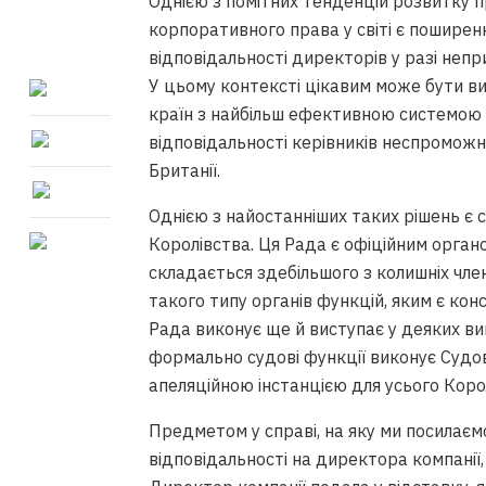
Однією з помітних тенденцій розвитку 
корпоративного права у світі є поширен
відповідальності директорів у разі непр
У цьому контексті цікавим може бути ви
країн з найбільш ефективною системою б
відповідальності керівників неспромож
Британії.
Однією з найостанніших таких рішень є 
Королівства. Ця Рада є офіційним орга
складається здебільшого з колишніх чле
такого типу органів функцій, яким є кон
Рада виконує ще й виступає у деяких ви
формально судові функції виконує Судо
апеляційною інстанцією для усього Коро
Предметом у справі, на яку ми посилаємо
відповідальності на директора компанії