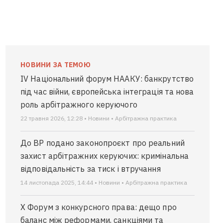
НОВИНИ ЗА ТЕМОЮ
IV Національний форум НААКУ: банкрутство
під час війни, європейська інтеграція та нова
роль арбітражного керуючого
22 травня 2026, 12:28 • Новини • Арбітражна практика
До ВР подано законопроєкт про реальний
захист арбітражних керуючих: кримінальна
відповідальність за тиск і втручання
14 листопада 2025, 14:44 • Новини • Арбітражна практика
Х Форум з конкурсного права: дещо про
баланс між реформами, санкціями та