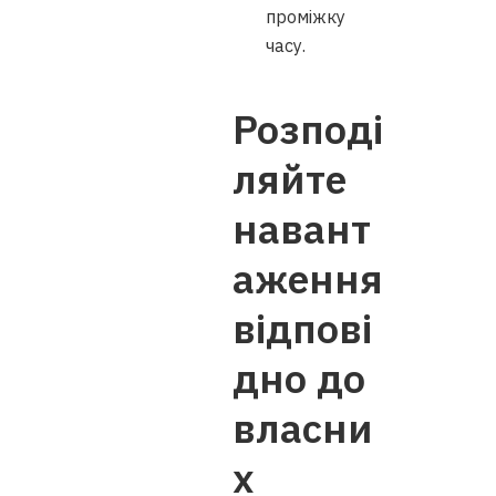
проміжку
часу.
Розподі
ляйте
навант
аження
відпові
дно до
власни
х