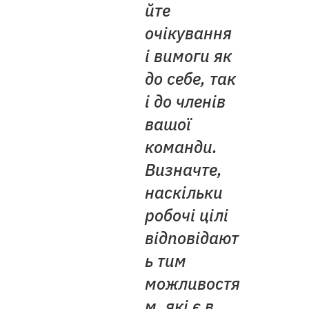
йте
очікування
і вимоги як
до себе, так
і до членів
вашої
команди.
Визначте,
наскільки
робочі цілі
відповідают
ь тим
можливостя
м, які є в