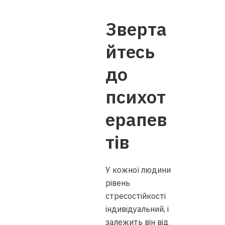
Зверта
йтесь
до
психот
ерапев
тів
У кожної людини
рівень
стресостійкості
індивідуальний, і
залежить він від