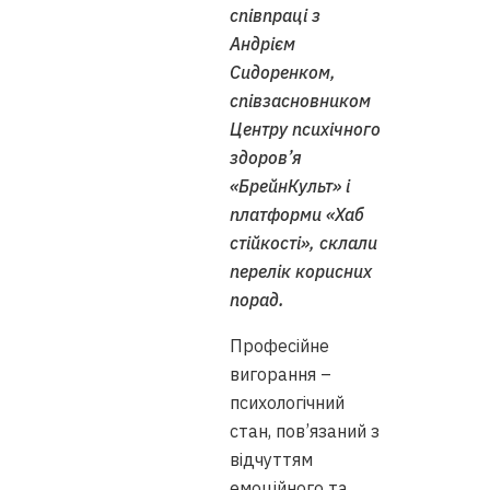
співпраці з
Андрієм
Сидоренком,
співзасновником
Центру психічного
здоров’я
«БрейнКульт» і
платформи «Хаб
стійкості», склали
перелік корисних
порад.
Професійне
вигорання –
психологічний
стан, пов’язаний з
відчуттям
емоційного та