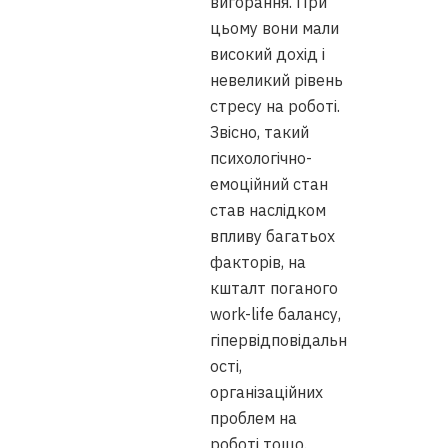
вигорання. При
цьому вони мали
високий дохід і
невеликий рівень
стресу на роботі.
Звісно, такий
психологічно-
емоційний стан
став наслідком
впливу багатьох
факторів, на
кшталт поганого
work-life балансу,
гіпервідповідальн
ості,
організаційних
проблем на
роботі тощо.