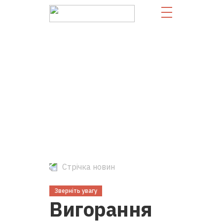
Стрічка новин
Зверніть увагу
Вигорання