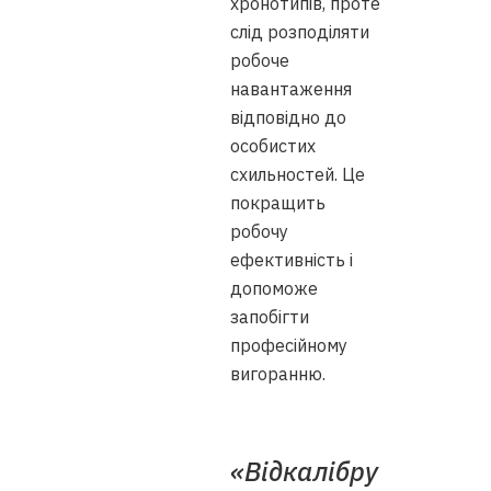
хронотипів, проте
слід розподіляти
робоче
навантаження
відповідно до
особистих
схильностей. Це
покращить
робочу
ефективність і
допоможе
запобігти
професійному
вигоранню.
«Відкалібру