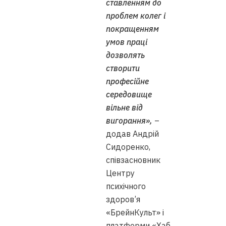
ставленням до
проблем колег і
покращенням
умов праці
дозволять
створити
професійне
середовище
вільне від
вигорання»,
–
додав Андрій
Сидоренко,
співзасновник
Центру
психічного
здоров’я
«БрейнКульт» і
платформи «Хаб