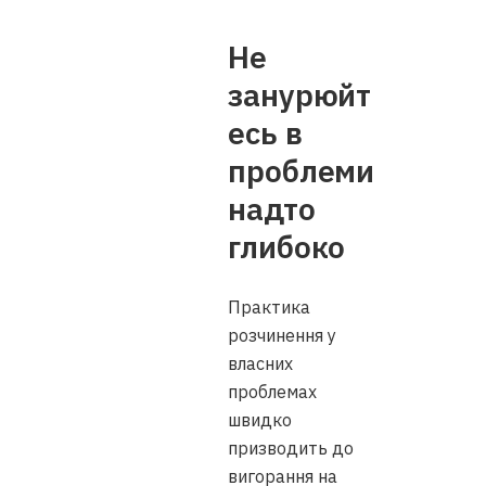
Не
занурюйт
есь в
проблеми
надто
глибоко
Практика
розчинення у
власних
проблемах
швидко
призводить до
вигорання на