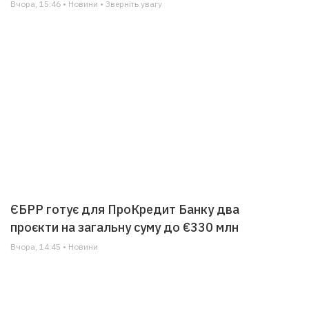
Вчора, 15:46 • Новини • Зверніть увагу
ЄБРР готує для ПроКредит Банку два
проєкти на загальну суму до €330 млн
Вчора, 14:45 • Новини