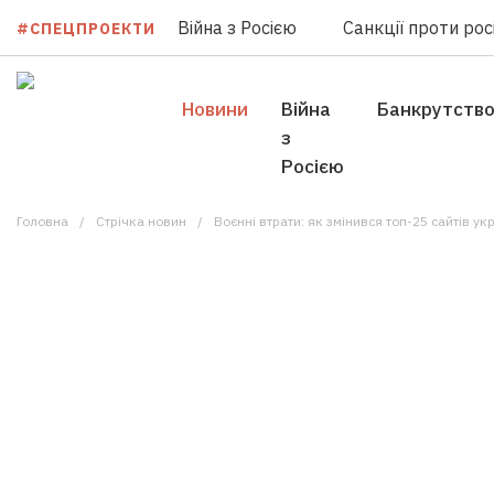
Війна з Росією
Санкції проти росі
#СПЕЦПРОЕКТИ
Новини
Війна
Банкрутств
з
Росією
Головна
Стрічка новин
Воєнні втрати: як змінився топ-25 сайтів у