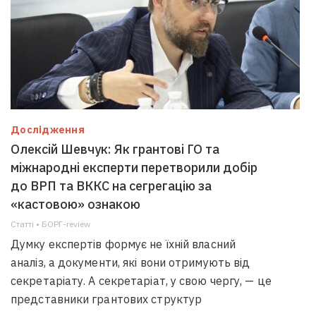
Дослідження
Олексій Шевчук: Як грантові ГО та
міжнародні експерти перетворили добір
до ВРП та ВККС на сегрегацію за
«кастовою» ознакою
Статті • БОРГ-review
Думку експертів формує не їхній власний
аналіз, а документи, які вони отримують від
секретаріату. А секретаріат, у свою чергу, — це
представники грантових структур