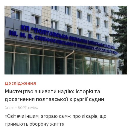
Дослідження
Мистецтво зшивати надію: історія та
досягнення полтавської хірургії судин
Статті • БОРГ-review
«Світячи іншим, згораю сам»: про лікарів, що
тримають оборону життя