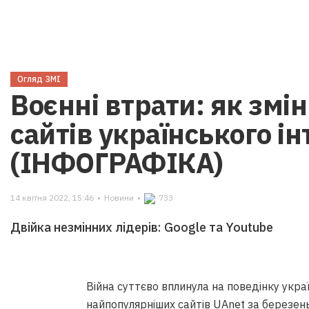
Огляд ЗМІ
Воєнні втрати: як змі
сайтів українського і
(ІНФОГРАФІКА)
14 квітня 2022, 15:46
•
Новини
•
733
Двійка незмінних лідерів: Google та Youtube
Війна суттєво вплинула на поведінку украї
найпопулярніших сайтів UAnet
за березень