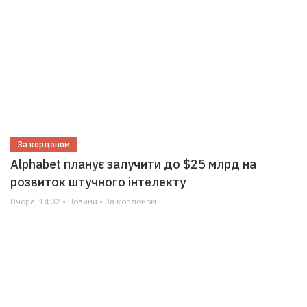
За кордоном
Alphabet планує залучити до $25 млрд на
розвиток штучного інтелекту
Вчора, 14:32 • Новини • За кордоном