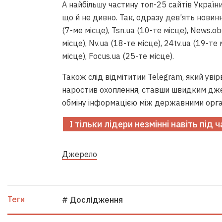
А найбільшу частину топ-25 сайтів Україн
що й не дивно. Так, одразу дев’ять новин
(7-ме місце), Tsn.ua (10-те місце), News.ob
місце), Nv.ua (18-те місце), 24tv.ua (19-те
місце), Focus.ua (25-те місце).
Також слід відмітитии Telegram, який увірв
наростив охоплення, ставши швидким дж
обміну інформацією між державними орга
І тільки лідери незмінні навіть під 
Джерело
Теги
# Дослідження