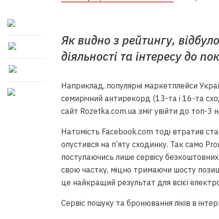
Як видно з рейтингу, відбул
діяльності та інтересу до по
Наприклад, популярні маркетплейси Украї
семирічний антирекорд (13-та і 16-та схо
сайт Rozetka.com.ua зміг увійти до топ-3
Натомість Facebook.com тоді втратив стат
опустився на п’яту сходинку. Так само Prom
поступаючись лише сервісу безкоштовних о
свою частку, міцно тримаючи шосту позиці
це найкращий результат для всієї електрон
Сервіс пошуку та бронювання ліків в інтерн