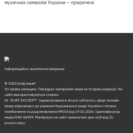
музичних символів України – приречені
Інформаційно-аналітичне видання
© 2026 borg.expert
Усі права захищені. Передрук матеріалів лише за згодою редакції. На
сайті використовуються cookies.
ІА “БОРГ.ЕКСПЕРТ” зареєстроване в якості суб’єкта у сфері онлайн
медіа відповідно до рішення Національної ради України з питань
телебачення та радіомовлення №554 від 19.02.2026. Ідентифікатор
медіа R40-06939. Матеріали на сайті призначені для осіб від 21-
річного віку.