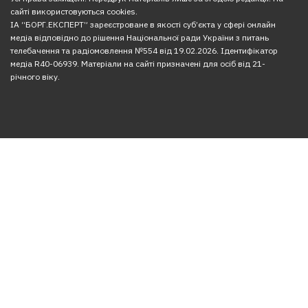
сайті використовуються cookies.
ІА “БОРГ.ЕКСПЕРТ” зареєстроване в якості суб’єкта у сфері онлайн
медіа відповідно до рішення Національної ради України з питань
телебачення та радіомовлення №554 від 19.02.2026. Ідентифікатор
медіа R40-06939. Матеріали на сайті призначені для осіб від 21-
річного віку.