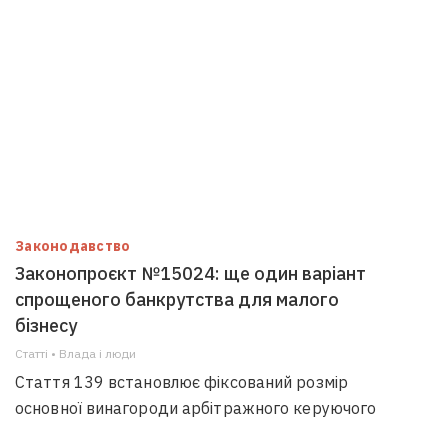
Законодавство
Законопроєкт №15024: ще один варіант
спрощеного банкрутства для малого
бізнесу
Статті • Влада i люди
Стаття 139 встановлює фіксований розмір
основної винагороди арбітражного керуючого