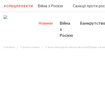
Війна з Росією
Санкції проти росі
#СПЕЦПРОЕКТИ
Новини
Війна
Банкрутств
з
Росією
Головна
Стрічка новин
У яких випадках військовослужбовцю не в