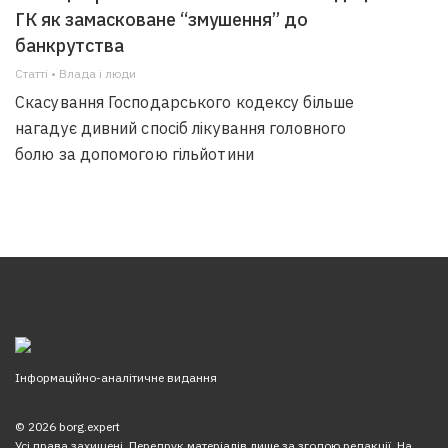
ГК як замасковане “змушення” до
банкрутства
Статті • Влада i люди
Скасування Господарського кодексу більше
нагадує дивний спосіб лікування головного
болю за допомогою гільйотини
Інформаційно-аналітичне видання
© 2026 borg.expert
Усі права захищені. Передрук матеріалів лише за згодою редакції. На