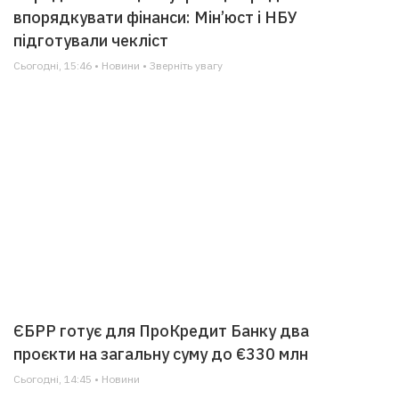
впорядкувати фінанси: Мін’юст і НБУ
підготували чекліст
Сьогодні, 15:46 • Новини • Зверніть увагу
ЄБРР готує для ПроКредит Банку два
проєкти на загальну суму до €330 млн
Сьогодні, 14:45 • Новини