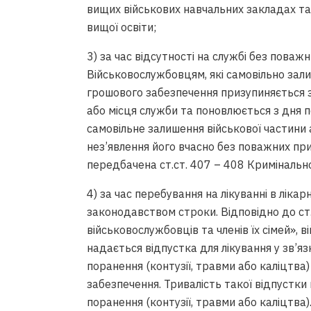
вищих військових навчальних закладах та
вищої освіти;
3) за час відсутності на службі без поважн
Військовослужбовцям, які самовільно зали
грошового забезпечення призупиняється з
або місця служби та поновлюється з дня 
самовільне залишення військової частини
нез’явлення його вчасно без поважних прич
передбачена ст.ст. 407 – 408 Кримінальн
4) за час перебування на лікуванні в лік
законодавством строки. Відповідно до ст.
військовослужбовців та членів їх сімей»,
надається відпустка для лікування у зв’яз
поранення (контузії, травми або каліцтва
забезпечення. Тривалість такої відпустк
поранення (контузії, травми або каліцтва