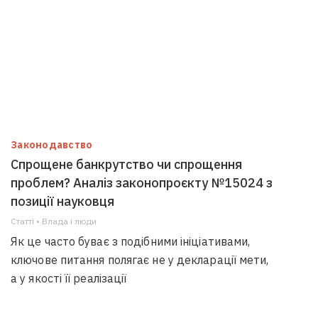
Законодавство
Спрощене банкрутство чи спрощення
проблем? Аналіз законопроєкту №15024 з
позиції науковця
Статті • Влада i люди
Як це часто буває з подібними ініціативами,
ключове питання полягає не у декларації мети,
а у якості її реалізації