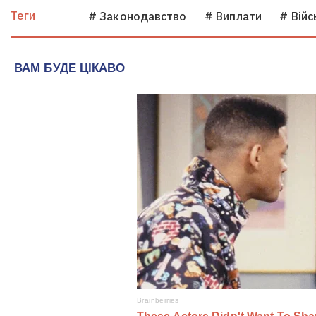
Теги
# Законодавство
# Виплати
# Вій