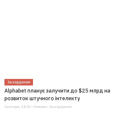
За кордоном
Alphabet планує залучити до $25 млрд на
розвиток штучного інтелекту
Сьогодні, 14:32 • Новини • За кордоном