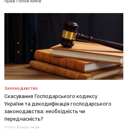
прав і обов’язків
Законодавство
Скасування Господарського кодексу
України та декодифікація господарського
законодавства: необхідність чи
передчасність?
Статті • Влада i люди