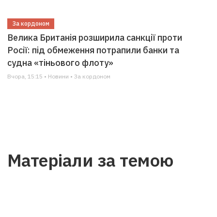
За кордоном
Велика Британія розширила санкції проти
Росії: під обмеження потрапили банки та
судна «тіньового флоту»
Вчора, 15:15 • Новини • За кордоном
Матеріали за темою