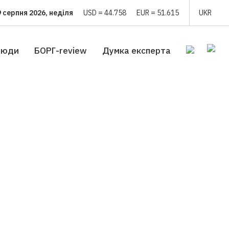
9 серпня 2026, неділя
USD = 44.758
EUR = 51.615
UKR
люди
БОРГ-review
Думка експерта