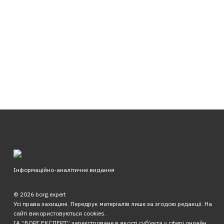
Інформаційно-аналітичне видання
© 2026 borg.expert
Усі права захищені. Передрук матеріалів лише за згодою редакції. На
сайті використовуються cookies.
ІА “БОРГ.ЕКСПЕРТ” зареєстроване в якості суб’єкта у сфері онлайн