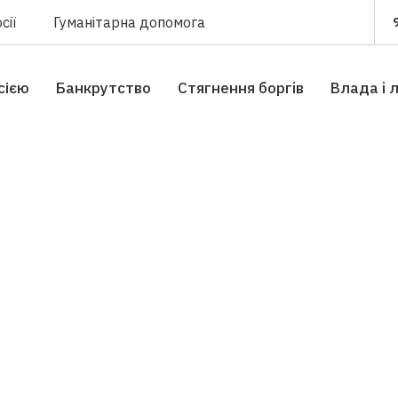
сії
Гуманітарна допомога
сією
Банкрутство
Стягнення боргiв
Влада i 