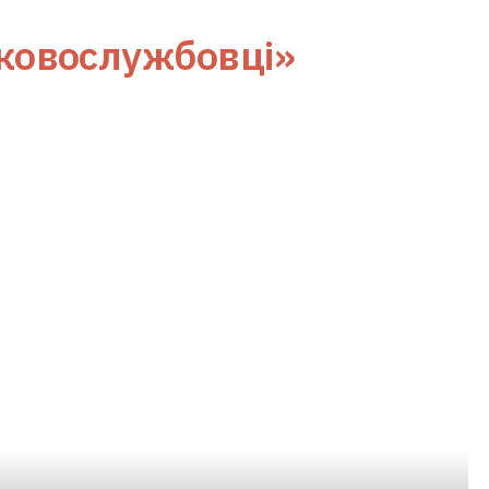
ьковослужбовці»