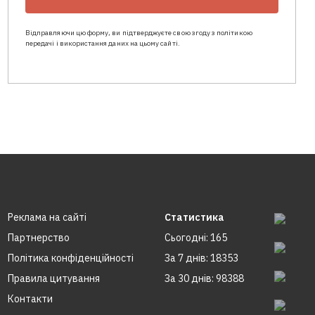
Відправляючи цю форму, ви підтверджуєте свою згоду з політикою
передачі і використання даних на цьому сайті.
Реклама на сайтi
Статистика
Партнерство
Сьогодні: 165
Політика конфіденційності
За 7 днів: 18353
Правила цитування
За 30 днів: 98388
Контакти