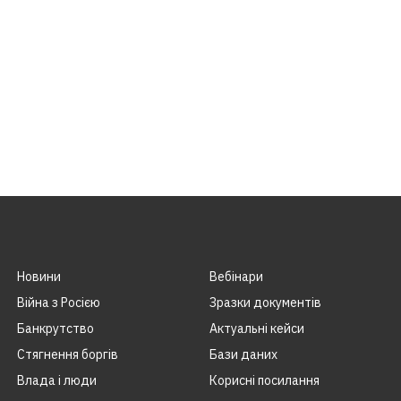
Новини
Вебінари
Війна з Росією
Зразки документів
Банкрутство
Актуальні кейси
Стягнення боргiв
Бази даних
Влада i люди
Корисні посилання