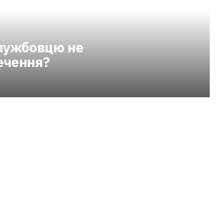
службовцю не
ечення?