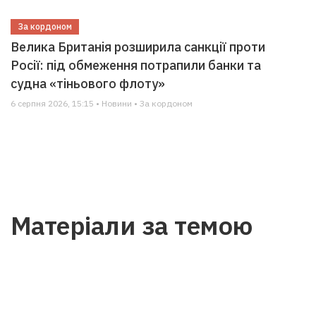
За кордоном
Велика Британія розширила санкції проти
Росії: під обмеження потрапили банки та
судна «тіньового флоту»
6 серпня 2026, 15:15 • Новини • За кордоном
Матеріали за темою