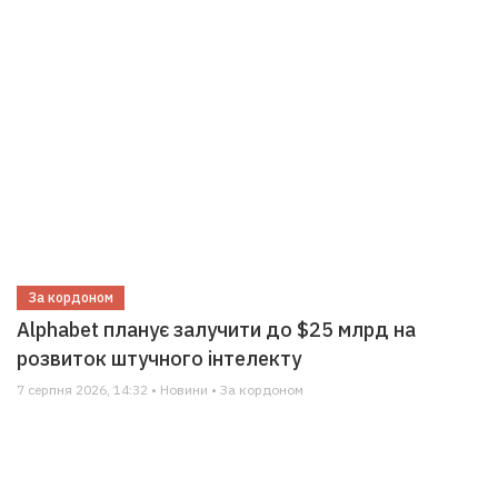
За кордоном
Alphabet планує залучити до $25 млрд на
розвиток штучного інтелекту
7 серпня 2026, 14:32 • Новини • За кордоном