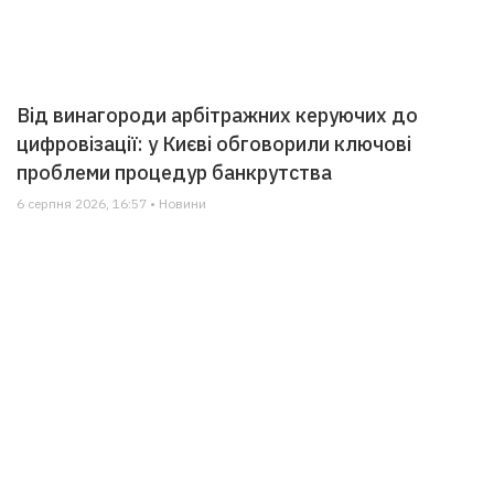
Від винагороди арбітражних керуючих до
цифровізації: у Києві обговорили ключові
проблеми процедур банкрутства
6 серпня 2026, 16:57 • Новини