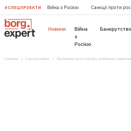
Війна з Росією
Санкції проти росі
#СПЕЦПРОЕКТИ
Новини
Війна
Банкрутств
з
Росією
Головна
Стрічка новин
Проблема сірого імпорту мобільних терміналі