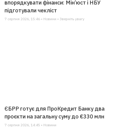
впорядкувати фінанси: Мін’юст і НБУ
підготували чекліст
7 серпня 2026, 15:46 • Новини • Зверніть увагу
ЄБРР готує для ПроКредит Банку два
проєкти на загальну суму до €330 млн
7 серпня 2026, 14:45 • Новини