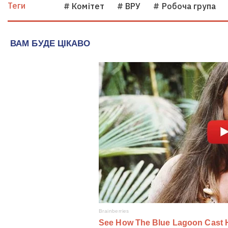
Теги
# Комітет
# ВРУ
# Робоча група