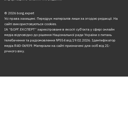
© 2026 borg.expert
Усі права захищені. Передрук матеріалів лише за згодою редакції. На
сайті використовуються cookies.
ІА “БОРГ.ЕКСПЕРТ” зареєстроване в якості суб’єкта у сфері онлайн
медіа відповідно до рішення Національної ради України з питань
телебачення та радіомовлення №554 від 19.02.2026. Ідентифікатор
медіа R40-06939. Матеріали на сайті призначені для осіб від 21-
річного віку.