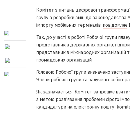
Комітет з питань цифрової трансформацї 
групу з розробки змін до законодавства 
імпорту мобільних терміналів,
повідомляє
І
Так, до участі в роботі Робочої групи пла
представників державних органів, підприє
представників міжнародних організацій т
громадських організацій.
Головою Робочої групи визначено заступн
Члени робочої групи та залучені особи п
Як зазначається, Комітет запрошує взяти 
з метою розв’язання проблеми сірого імпо
кандидатури на електронну пошту:
komite