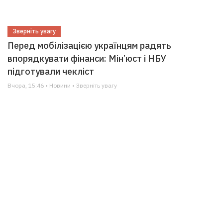
Зверніть увагу
Перед мобілізацією українцям радять
впорядкувати фінанси: Мін’юст і НБУ
підготували чекліст
Вчора, 15:46 • Новини • Зверніть увагу