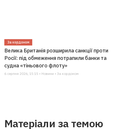
За кордоном
Велика Британія розширила санкції проти
Росії: під обмеження потрапили банки та
судна «тіньового флоту»
6 серпня 2026, 15:15 • Новини • За кордоном
Матеріали за темою