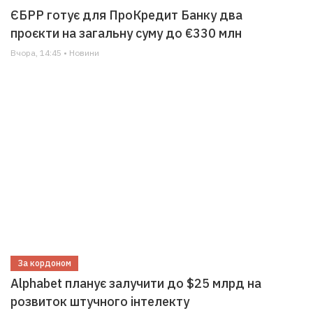
ЄБРР готує для ПроКредит Банку два
проєкти на загальну суму до €330 млн
Вчора, 14:45 • Новини
За кордоном
Alphabet планує залучити до $25 млрд на
розвиток штучного інтелекту