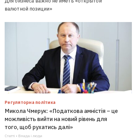
Для бизнеса важно не иметь «открытой
валютной позиции»
Регуляторна політика
Микола Чмерук: «Податкова амністія – це
можливість вийти на новий рівень для
того, щоб рухатись далі»
Статті • Влада i люди