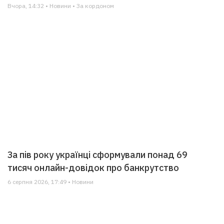
Вчора, 14:32 • Новини • За кордоном
За пів року українці сформували понад 69
тисяч онлайн-довідок про банкрутство
6 серпня 2026, 17:49 • Новини