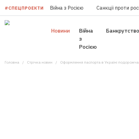
Війна з Росією
Санкції проти росі
#СПЕЦПРОЕКТИ
Новини
Війна
Банкрутств
з
Росією
Головна
Стрічка новин
Оформлення паспорта в Україні подорожчає