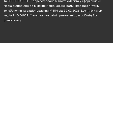
ІА “БОРГ.ЕКСПЕРТ” зареєстроване в якості суб’єкта у сфері онлайн
медіа відповідно до рішення Національної ради України з питань
телебачення та радіомовлення №554 від 19.02.2026. Ідентифікатор
медіа R40-06939. Матеріали на сайті призначені для осіб від 21-
річного віку.