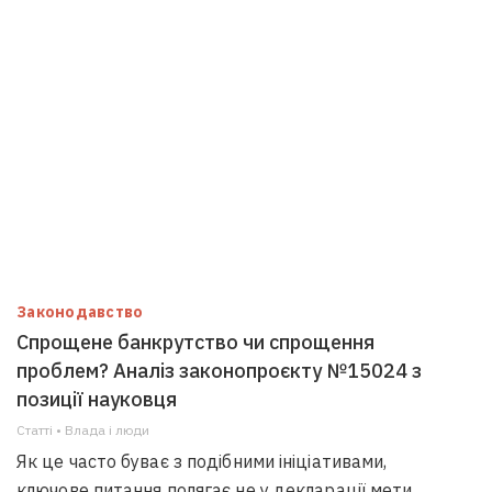
Законодавство
Спрощене банкрутство чи спрощення
проблем? Аналіз законопроєкту №15024 з
позиції науковця
Статті • Влада i люди
Як це часто буває з подібними ініціативами,
ключове питання полягає не у декларації мети,