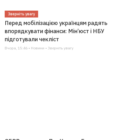
Зверніть увагу
Перед мобілізацією українцям радять
впорядкувати фінанси: Мін’юст і НБУ
підготували чекліст
Вчора, 15:46 • Новини • Зверніть увагу