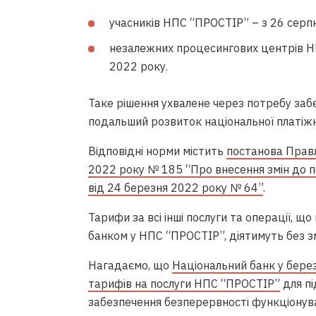
учасників НПС “ПРОСТІР” – з 26 серп
незалежних процесингових центрів Н
2022 року.
Таке рішення ухвалене через потребу заб
подальший розвиток національної платіжн
Відповідні норми містить
постанова Правл
2022 року № 185 “Про внесення змін до п
від 24 березня 2022 року № 64”
.
Тарифи за всі інші послуги та операції, 
банком у НПС “ПРОСТІР”, діятимуть без зм
Нагадаємо, що
Національний банк у бере
тарифів на послуги НПС “ПРОСТІР”
для пі
забезпечення безперервності функціонува