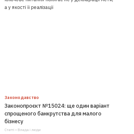
а у якості її реалізації
Законодавство
Законопроєкт №15024: ще один варіант
спрощеного банкрутства для малого
бізнесу
Статті • Влада i люди