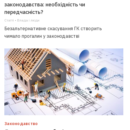
законодавства: необхідність чи
передчасність?
Статті • Влада i люди
Безальтернативне скасування ГК створить
чимало прогалин у законодавстві
Законодавство