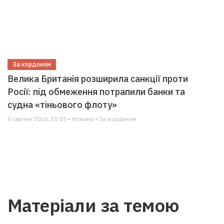
За кордоном
Велика Британія розширила санкції проти
Росії: під обмеження потрапили банки та
судна «тіньового флоту»
6 серпня 2026, 15:15 • Новини • За кордоном
Матеріали за темою