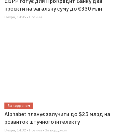
ЄБРР готує для ПроКредит Банку два
проєкти на загальну суму до €330 млн
Вчора, 14:45 • Новини
За кордоном
Alphabet планує залучити до $25 млрд на
розвиток штучного інтелекту
Вчора, 14:32 • Новини • За кордоном