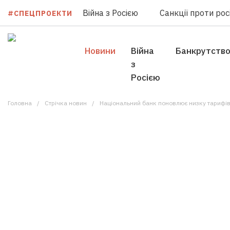
Війна з Росією
Санкції проти росі
#СПЕЦПРОЕКТИ
Новини
Війна
Банкрутств
з
Росією
Головна
Стрічка новин
Національний банк поновлює низку тарифі