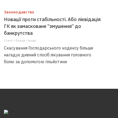
Законодавство
Новації проти стабільності. Або ліквідація
ГК як замасковане “змушення” до
банкрутства
Статті • Влада i люди
Скасування Господарського кодексу більше
нагадує дивний спосіб лікування головного
болю за допомогою гільйотини