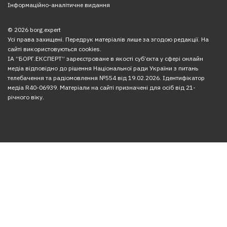
Інформаційно-аналітичне видання
© 2026 borg.expert
Усі права захищені. Передрук матеріалів лише за згодою редакції. На
сайті використовуються cookies.
ІА “БОРГ.ЕКСПЕРТ” зареєстроване в якості суб’єкта у сфері онлайн
медіа відповідно до рішення Національної ради України з питань
телебачення та радіомовлення №554 від 19.02.2026. Ідентифікатор
медіа R40-06939. Матеріали на сайті призначені для осіб від 21-
річного віку.