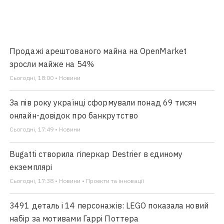
Продажі арештованого майна на OpenMarket
зросли майже на 54%
Сьогодні, 18:00 • Новини
За пів року українці сформували понад 69 тисяч
онлайн-довідок про банкрутство
Сьогодні, 17:49 • Новини
Bugatti створила гіперкар Destrier в єдиному
екземплярі
Сьогодні, 17:38 • Новини • Проекти та інновації
3491 деталь і 14 персонажів: LEGO показала новий
набір за мотивами Гаррі Поттера