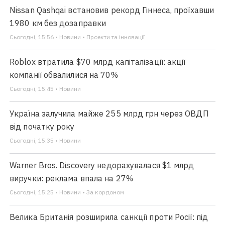
Nissan Qashqai встановив рекорд Гіннеса, проїхавши
1980 км без дозаправки
Сьогодні, 15:56 • Новини • Проекти та інновації
Roblox втратила $70 млрд капіталізації: акції
компанії обвалилися на 70%
Сьогодні, 15:45 • Новини
Україна залучила майже 255 млрд грн через ОВДП
від початку року
Сьогодні, 15:35 • Новини
Warner Bros. Discovery недорахувалася $1 млрд
виручки: реклама впала на 27%
Сьогодні, 15:25 • Новини • За кордоном
Велика Британія розширила санкції проти Росії: під