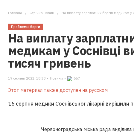
Головна
Стрічка новин
На виплату зарплатних боргів медикам у 
Проблемні борги
На виплату зарплатни
медикам у Соснівці в
тисяч гривень
19 серпня 2021, 18:38
•
Новини
•
667
Этот материал также доступен на русском
16 серпня медики Соснівської лікарні вирішили 
Червоноградська міська рада виділила 