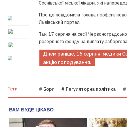
Соснівської міської лікарні, які наперед
Про це повідомила голова профспілково
Львівський портал.
Так, 17 серпня на сесії Червоноградсько
резервного фонду на виплату заборгов
Днем раніше, 16 серпня, медики С
акцію голодування.
Теги
# Борг
# Регуляторна політика
#