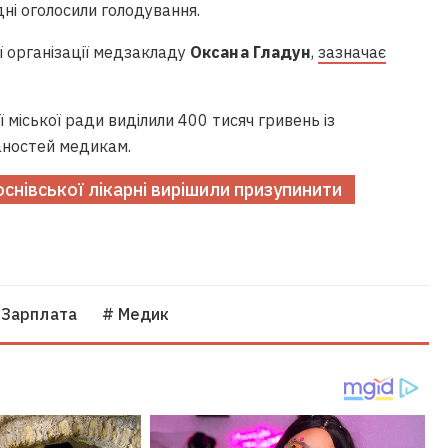
одні оголосили голодування.
ї організації медзакладу
Оксана Гладун
,
зазначає
ї міської ради виділили 400 тисяч гривень із
аностей медикам.
оснівської лікарні вирішили призупинити
 Зарплата
# Медик