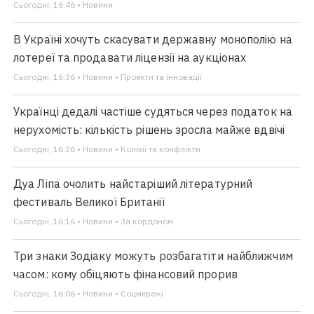
Сьогодні, 16:46 • Новини
В Україні хочуть скасувати державну монополію на
лотереї та продавати ліцензії на аукціонах
Сьогодні, 16:36 • Новини • Проекти та інновації
Українці дедалі частіше судяться через податок на
нерухомість: кількість рішень зросла майже вдвічі
Сьогодні, 16:26 • Новини • Колізії та конфлікти
Дуа Ліпа очолить найстаріший літературний
фестиваль Великої Британії
Сьогодні, 16:16 • Новини • За кордоном
Три знаки Зодіаку можуть розбагатіти найближчим
часом: кому обіцяють фінансовий прорив
Сьогодні, 16:06 • Новини • Соцмережі