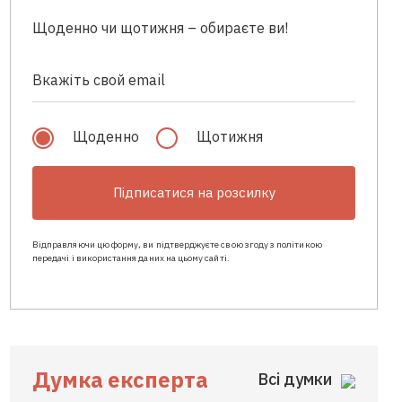
Щоденно чи щотижня – обираєте ви!
Щоденно
Щотижня
Підписатися на розсилку
Відправляючи цю форму, ви підтверджуєте свою згоду з політикою
передачі і використання даних на цьому сайті.
Думка експерта
Всі думки