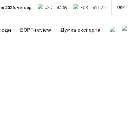
ня 2026, четвер
USD = 44.69
EUR = 51.625
UKR
люди
БОРГ-review
Думка експерта