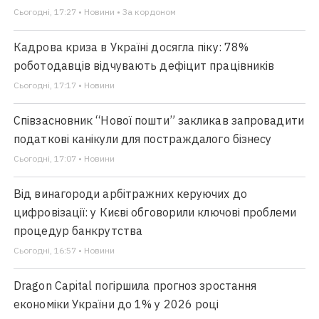
Сьогодні, 17:27 • Новини • За кордоном
Кадрова криза в Україні досягла піку: 78%
роботодавців відчувають дефіцит працівників
Сьогодні, 17:17 • Новини
Співзасновник “Нової пошти” закликав запровадити
податкові канікули для постраждалого бізнесу
Сьогодні, 17:07 • Новини
Від винагороди арбітражних керуючих до
цифровізації: у Києві обговорили ключові проблеми
процедур банкрутства
Сьогодні, 16:57 • Новини
Dragon Capital погіршила прогноз зростання
економіки України до 1% у 2026 році