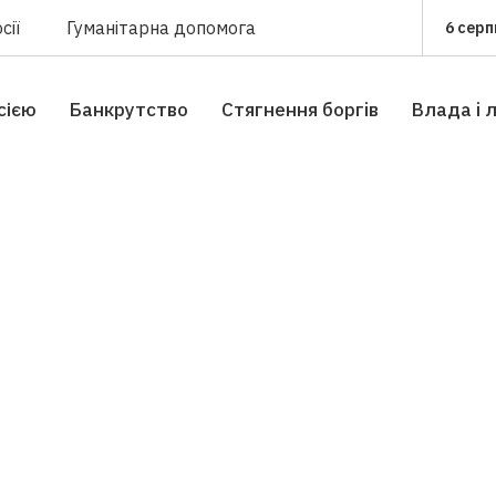
сії
Гуманітарна допомога
6 серп
сією
Банкрутство
Стягнення боргiв
Влада i 