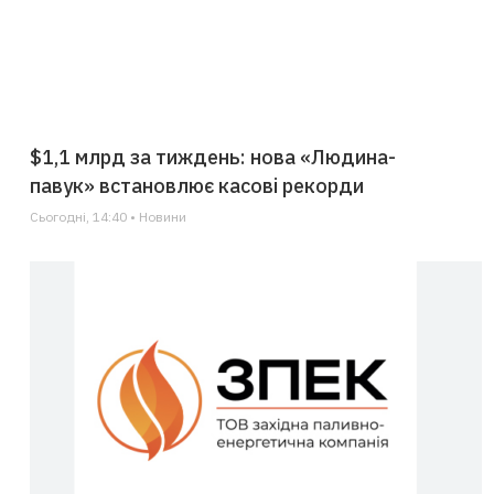
$1,1 млрд за тиждень: нова «Людина-
павук» встановлює касові рекорди
Сьогодні, 14:40 • Новини