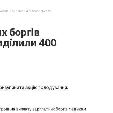
Соснівці виділили 400 тисяч гривень
х боргів
иділили 400
призупинити акцію голодування.
гроші на виплату зарплатних боргів медикам