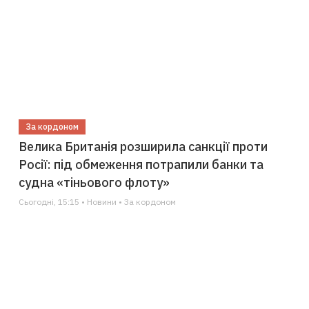
За кордоном
Велика Британія розширила санкції проти
Росії: під обмеження потрапили банки та
судна «тіньового флоту»
Сьогодні, 15:15 • Новини • За кордоном