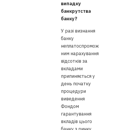
випадку
банкрутства
банку?
У разі визнання
банку
неплатоспромож
ним нарахування
відсотків за
вкладами
припиняється у
день початку
процедури
виведення
Фондом
гарантування
вкладів цього
банку з ринку.