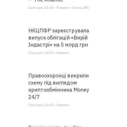
Сьогодні, 15:03 • Новини • Огляд ЗМІ
НКЦПФР зареєструвала
випуск облігацій «Вирій
Індастрі» на 5 млрд грн
Сьогодні, 14:54 • Новини
Правоохоронці викрили
схему під виглядом
криптообмінника Money
24/7
Сьогодні, 14:43 • Новини