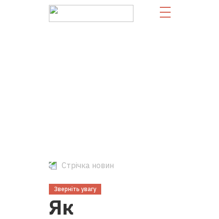
Стрічка новин
Зверніть увагу
Як