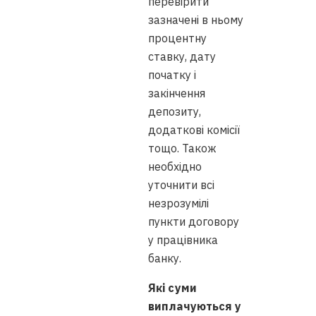
перевірити
зазначені в ньому
процентну
ставку, дату
початку і
закінчення
депозиту,
додаткові комісії
тощо. Також
необхідно
уточнити всі
незрозумілі
пункти договору
у працівника
банку.
Які суми
виплачуються у