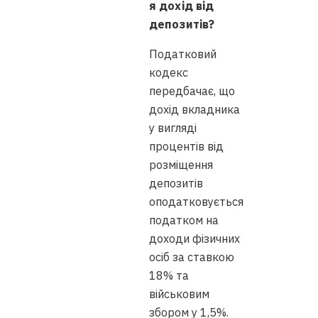
я дохід від
депозитів?
Податковий
кодекс
передбачає, що
дохід вкладника
у вигляді
процентів від
розміщення
депозитів
оподатковується
податком на
доходи фізичних
осіб за ставкою
18% та
військовим
збором у 1,5%.