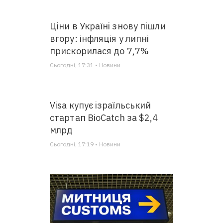
Ціни в Україні знову пішли
вгору: інфляція у липні
прискорилася до 7,7%
Сьогодні, 17:31 • Новини
Visa купує ізраїльський
стартап BioCatch за $2,4
млрд
Сьогодні, 17:19 • Новини