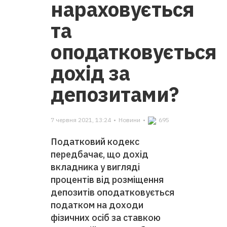
нараховується
та
оподатковується
дохід за
депозитами?
7 червня 2021, 13:24
•
Новини
•
695
Податковий кодекс
передбачає, що дохід
вкладника у вигляді
процентів від розміщення
депозитів оподатковується
податком на доходи
фізичних осіб за ставкою