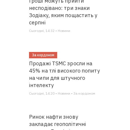
Гроші можуть прийти
несподівано: три знаки
Зодіаку, яким пощастить у
серпні
Сьогодні, 14:32 • Новини
За кордоном
Продажі TSMC зросли на
45% на тлі високого попиту
на чипи для штучного
інтелекту
Сьогодні, 14:20 • Новини • За кордоном
Ринок нафти знову
закладає геополітичні