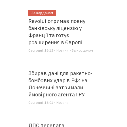
За кордоном
Revolut отримав повну
банківську ліцензію у
Франції та готує
розширення в Європі
Сьогодні, 16:12 • Новини • За кордоном
Збирав дані для ракетно-
бомбових ударів РФ: на
Донеччині затримали
ймовірного агента ГРУ
Сьогодні, 16:01 • Новини
ДПС передала