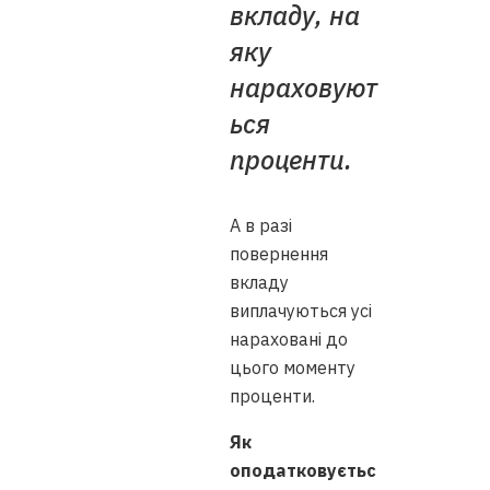
вкладу, на
яку
нараховуют
ься
проценти.
А в разі
повернення
вкладу
виплачуються усі
нараховані до
цього моменту
проценти.
Як
оподатковуєтьс