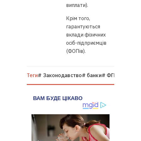
виплати).
Крім того,
гарантуються
вклади фізичних
осіб-підприємців
(ФОПів).
Теги
# Законодавство
# банки
# ФГВФЛ
# опо