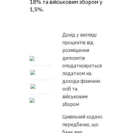
18% та військовим збором у
1,5%.
Дохід у вигляді
процентів від
розміщення
депозитів
оподатковується
податком на
доходи фізичних
осіб та
військовим
збором
Цивільний кодекс
передбачає, що
банк має