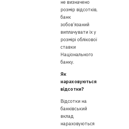
не визначено
розмір відсотків,
банк
зобов’язаний
виплачувати їх у
розмірі облікової
ставки
Національного
банку.
Як
нараховуються
відсотки?
Відсотки на
банківський
вклад
нараховуються