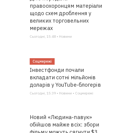
правоохоронцям матеріали
щодо схем дроблення у
великих торговельних
мережах
Сьогодні, 15:48 • Новини
Соцмережі
Інвестфонди почали
вкладати сотні мільйонів
доларів у YouTube-блогерів
Сьогодні, 15:39 • Новини • Соцмережі
Новий «Людина-павук»
обійшов майже всіх: збори
фільму можуть сягнути $3