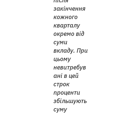
після
закінчення
кожного
кварталу
окремо від
суми
вкладу. При
цьому
невитребув
ані в цей
строк
проценти
збільшують
суму