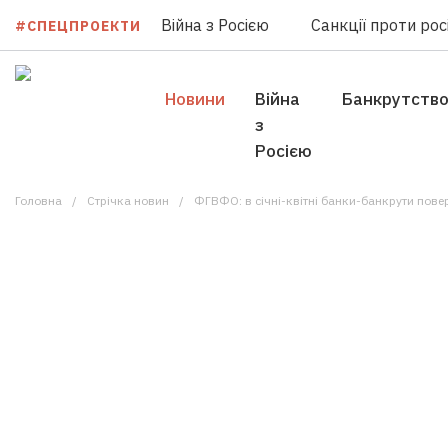
Війна з Росією
Санкції проти росі
#СПЕЦПРОЕКТИ
Новини
Війна
Банкрутств
з
Росією
Головна
Стрічка новин
ФГВФО: в січні-квітні банки-банкрути пове