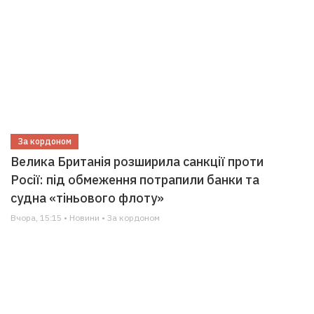
За кордоном
Велика Британія розширила санкції проти
Росії: під обмеження потрапили банки та
судна «тіньового флоту»
Вчора, 15:15 • Новини • За кордоном