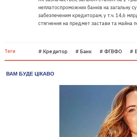
неплатоспроможних банків на загальну су
забезпеченим кредиторам, у т.ч. 14,6 мл
стягнення на предмет застави та майна по
Теги
# Кредитор
# Банк
# ФГВФО
# 