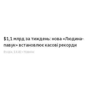
$1,1 млрд за тиждень: нова «Людина-
павук» встановлює касові рекорди
Вчора, 14:40 • Новини