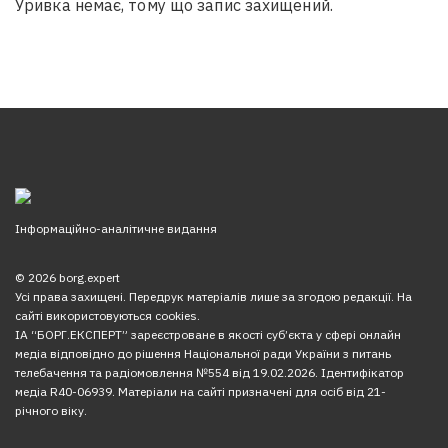
Уривка немає, тому що запис захищений.
Інформаційно-аналітичне видання
© 2026 borg.expert
Усі права захищені. Передрук матеріалів лише за згодою редакції. На
сайті використовуються cookies.
ІА “БОРГ.ЕКСПЕРТ” зареєстроване в якості суб’єкта у сфері онлайн
медіа відповідно до рішення Національної ради України з питань
телебачення та радіомовлення №554 від 19.02.2026. Ідентифікатор
медіа R40-06939. Матеріали на сайті призначені для осіб від 21-
річного віку.